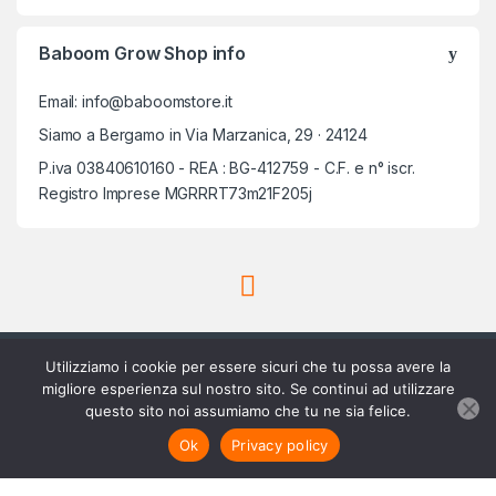
Baboom Grow Shop info
Email: info@baboomstore.it
Siamo a Bergamo in Via Marzanica, 29 · 24124
P.iva 03840610160 - REA : BG-412759 - C.F. e n° iscr.
Registro Imprese MGRRRT73m21F205j
Utilizziamo i cookie per essere sicuri che tu possa avere la
migliore esperienza sul nostro sito. Se continui ad utilizzare
questo sito noi assumiamo che tu ne sia felice.
Scrivici su Whatsapp
3756420488
Ok
Privacy policy