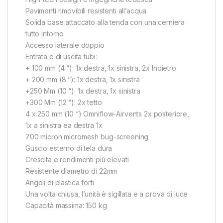
Pavimenti rimovibili resistenti all’acqua
Solida base attaccato alla tenda con una cerniera
tutto intorno
Accesso laterale doppio
Entrata e di uscita tubi:
+ 100 mm (4 “): 1x destra, 1x sinistra, 2x Indietro
+ 200 mm (8 “): 1x destra, 1x sinistra
+250 Mm (10 “): 1x destra, 1x sinistra
+300 Mm (12 “): 2x tetto
4 x 250 mm (10 “) Omniflow-Airvents 2x posteriore,
1x a sinistra ea destra 1x
700 micron micromesh bug-screening
Guscio esterno di tela dura
Crescita e rendimenti più elevati
Resistente diametro di 22mm
Angoli di plastica forti
Una volta chiusa, l’unità è sigillata e a prova di luce
Capacità massima: 150 kg