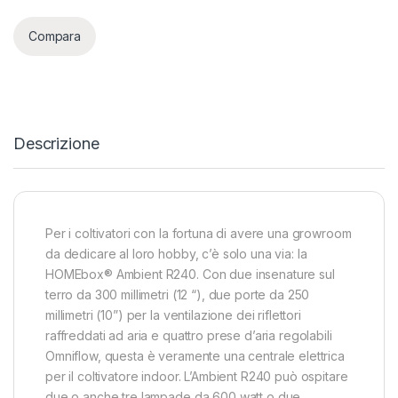
Compara
Descrizione
Per i coltivatori con la fortuna di avere una growroom
da dedicare al loro hobby, c’è solo una via: la
HOMEbox® Ambient R240. Con due insenature sul
terro da 300 millimetri (12 “), due porte da 250
millimetri (10”) per la ventilazione dei riflettori
raffreddati ad aria e quattro prese d’aria regolabili
Omniflow, questa è veramente una centrale elettrica
per il coltivatore indoor. L’Ambient R240 può ospitare
due o anche tre lampade da 600 watt o due