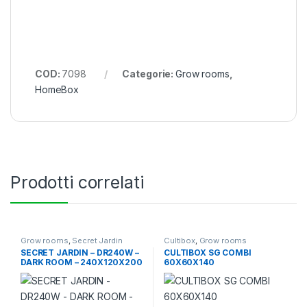
COD:
7098
Categorie:
Grow rooms
,
HomeBox
Prodotti correlati
Grow rooms
,
Secret Jardin
Cultibox
,
Grow rooms
SECRET JARDIN – DR240W –
CULTIBOX SG COMBI
DARK ROOM – 240X120X200
60X60X140
– REV. 4.0