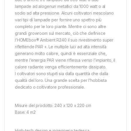
lampade ad alogenuri metallici da 1000 watt o al
sodio ad alta pressione. Alcuni coltivatori mescolano
vari tipi di lampade per fornire uno spettro più
completo per le loro piante. Mentre ci sono altre
grandi growroom sul mercato, ciò che definisce
l’HOMEbox® Ambient R240 il suo rivestimento super
riflettende PAR +. Le multiple luci ad alta intensità
generano molto calore, quindi è essenziale che,
mentre l’energia PAR viene riflessa verso l’impianto, il
calore radiante venga efficientemente dissipato.
I coltivatori sono stupiti sia dalla quantità che dalla
qualità del loro. Una grande scelta per l’hobbista
dedicato o coltivatore professionale.
Misure del prodotto: 240 x 120 x 220 cm
Base: 4 m2
High-tech design e ingegneria tedesca