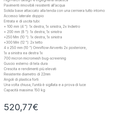
Pavimenti rimovibili resistenti all’acqua
Solida base attaccato alla tenda con una cerniera tutto intorno
Accesso laterale doppio
Entrata e di uscita tubi:
+ 100 mm (4 “): 1x destra, 1x sinistra, 2x Indietro
+ 200 mm (8 “): 1x destra, 1x sinistra
+250 Mm (10 “): 1x destra, 1x sinistra
+300 Mm (12 “): 2x tetto
4 x 250 mm (10 “) Omniflow-Airvents 2x posteriore,
1x a sinistra ea destra 1x
700 micron micromesh bug-screening
Guscio esterno di tela dura
Crescita e rendimenti più elevati
Resistente diametro di 22mm
Angoli di plastica forti
Una volta chiusa, l’unità è sigillata e a prova di luce
Capacità massima: 150 kg
520,77
€