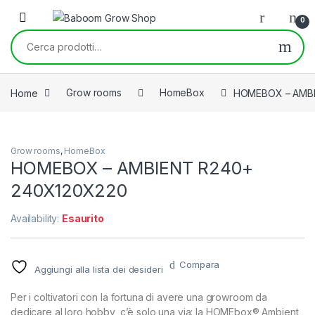
Skip to navigation
Skip to content
0
Cerca:
Home
Grow rooms
HomeBox
HOMEBOX – AMBI
Grow rooms
,
HomeBox
HOMEBOX – AMBIENT R240+
240X120X220
Availability:
Esaurito
Compara
Aggiungi alla lista dei desideri
Per i coltivatori con la fortuna di avere una growroom da
dedicare al loro hobby, c’è solo una via: la HOMEbox® Ambient