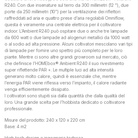
R240. Con due insenature sul terro da 300 millimetri (12 “), due
porte da 250 millimetri (10”) per la ventilazione dei riflettori
raffreddati ad aria e quattro prese d’aria regolabili Omniflow,
questa è veramente una centrale elettrica per il coltivatore
indoor. L’Ambient R240 può ospitare due o anche tre lampade
da 600 watt o due lampade ad alogenuri metallici da 1000 watt
o al sodio ad alta pressione. Alcuni coltivatori mescolano vari tipi
di lampade per fornire uno spettro più completo per le loro
piante. Mentre ci sono altre grandi growroom sul mercato, ciò
che definisce l’HOMEbox® Ambient R240 il suo rivestimento
super riflettende PAR +. Le multiple luci ad alta intensità
generano molto calore, quindi è essenziale che, mentre
l’energia PAR viene riflessa verso l’impianto, il calore radiante
venga efficientemente dissipato.
I coltivatori sono stupiti sia dalla quantità che dalla qualità del
loro. Una grande scelta per l’hobbista dedicato o coltivatore
professionale.
Misure del prodotto: 240 x 120 x 220 cm
Base: 4 m2
High-tech design e ingegneria tedesca