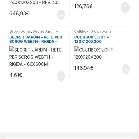
126,76
€
648,83
€
Grow rooms
,
Secret Jardin -
Cultibox
,
Grow rooms
Accessori
SECRET JARDIN – RETE PER
CULTIBOX LIGHT –
SCROG WEBTH – RIGIDA –
120X120X200
60X60CM
146,94
€
4,61
€
Brands Carousel