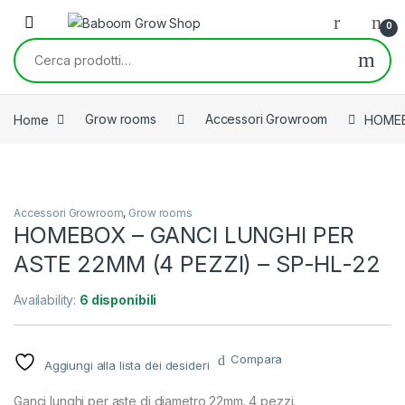
Skip to navigation
Skip to content
0
Cerca:
Home
Grow rooms
Accessori Growroom
HOMEB
Accessori Growroom
,
Grow rooms
HOMEBOX – GANCI LUNGHI PER
ASTE 22MM (4 PEZZI) – SP-HL-22
Availability:
6 disponibili
Compara
Aggiungi alla lista dei desideri
Ganci lunghi per aste di diametro 22mm. 4 pezzi.