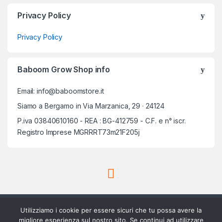
Privacy Policy
Privacy Policy
Baboom Grow Shop info
Email: info@baboomstore.it
Siamo a Bergamo in Via Marzanica, 29 · 24124
P.iva 03840610160 - REA : BG-412759 - C.F. e n° iscr.
Registro Imprese MGRRRT73m21F205j
Utilizziamo i cookie per essere sicuri che tu possa avere la
migliore esperienza sul nostro sito. Se continui ad utilizzare