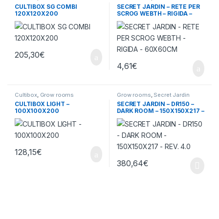
Accessori
CULTIBOX SG COMBI
SECRET JARDIN – RETE PER
120X120X200
SCROG WEBTH – RIGIDA –
60X60CM
205,30
€
4,61
€
Cultibox
,
Grow rooms
Grow rooms
,
Secret Jardin
CULTIBOX LIGHT –
SECRET JARDIN – DR150 –
100X100X200
DARK ROOM – 150X150X217 –
REV. 4.0
128,15
€
380,64
€