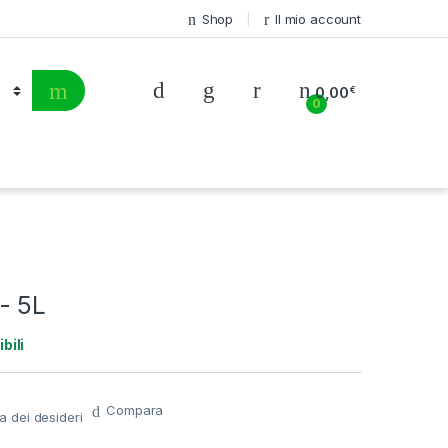
Shop
Il mio account
0,00
€
0
- 5L
bili
Compara
ta dei desideri