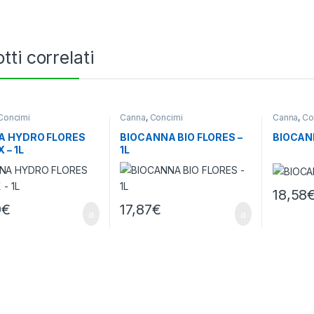
tti correlati
Concimi
Canna
,
Concimi
Canna
,
Co
A HYDRO FLORES
BIOCANNA BIO FLORES –
BIOCANN
 – 1L
1L
18,58
9
€
17,87
€