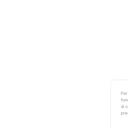
Per 
fon
di 
pre