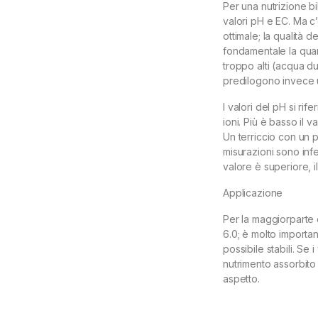
Per una nutrizione bi
valori pH e EC. Ma c
ottimale; la qualità 
fondamentale la quanti
troppo alti (acqua d
predilogono invece 
I valori del pH si rif
ioni. Più è basso il v
Un terriccio con un 
misurazioni sono infe
valore è superiore, il
Applicazione
Per la maggiorparte d
6.0; è molto importan
possibile stabili. Se 
nutrimento assorbito
aspetto.