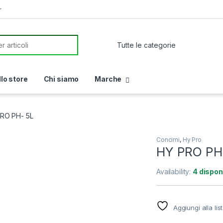
r
or:
llo store
Chi siamo
Marche
RO PH- 5L
Concimi
,
Hy Pro
HY PRO PH
Availability:
4 disponi
Aggiungi alla lis