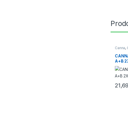
Prodo
Canna
,
CANN
A+B 2X
21,6