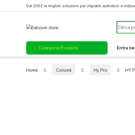
Skip to navigation
Skip to content
Dal 2002 le migliori soluzioni per impianti autodoor e indoo
Search f
Categorie Prodotti
Entra ne
Home
Concimi
Hy Pro
HY P