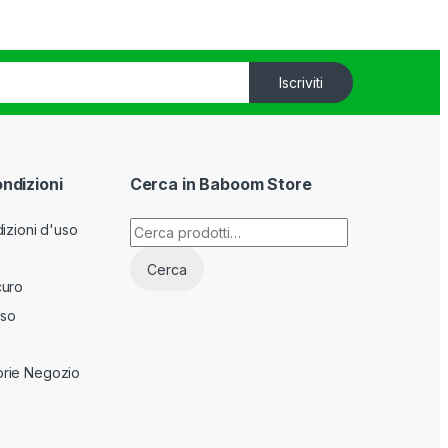
Iscriviti
ondizioni
Cerca in Baboom Store
Cerca:
izioni d'uso
Cerca
curo
sso
rie Negozio