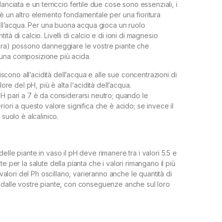
lanciata e un terriccio fertile due cose sono essenziali, i
’è un altro elemento fondamentale per una fioritura
dell’acqua. Per una buona acqua gioca un ruolo
tà di calcio. Livelli di calcio e di ioni di magnesio
ura) possono danneggiare le vostre piante che
una composizione più acida.
eriscono all’acidità dell’acqua e alle sue concentrazioni di
alore del pH, più è alta l‘acidità dell’acqua.
pH pari a 7 è da considerarsi neutro; quando le
riori a questo valore significa che è acido; se invece il
 suolo è alcalinico.
elle piante in vaso il pH deve rimanere tra i valori 5.5 e
te per la salute della pianta che i valori rimangano il più
i valori del Ph oscillano, varieranno anche le quantità di
 dalle vostre piante, con conseguenze anche sul loro