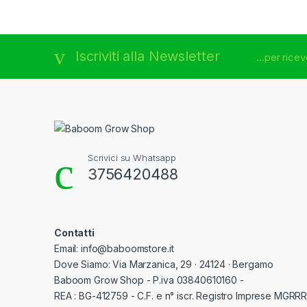
Brands Carousel
Iscriviti alla Newsletter
...per rice
Scrivici su Whatsapp
3756420488
Contatti
Email: info@baboomstore.it
Dove Siamo: Via Marzanica, 29 · 24124 · Bergamo
Baboom Grow Shop - P.iva 03840610160 -
REA : BG-412759 - C.F. e n° iscr. Registro Imprese MGR