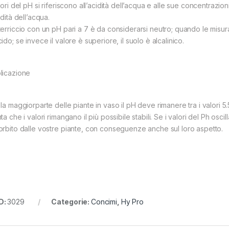
lori del pH si riferiscono all’acidità dell’acqua e alle sue concentrazioni
idità dell’acqua.
terriccio con un pH pari a 7 è da considerarsi neutro; quando le misura
ido; se invece il valore è superiore, il suolo è alcalinico.
licazione
la maggiorparte delle piante in vaso il pH deve rimanere tra i valori 5.
ta che i valori rimangano il più possibile stabili. Se i valori del Ph osc
orbito dalle vostre piante, con conseguenze anche sul loro aspetto.
D:
3029
Categorie:
Concimi
,
Hy Pro