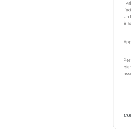
I va
l‘ac
Un 
è ac
App
Per 
pian
ass
CO