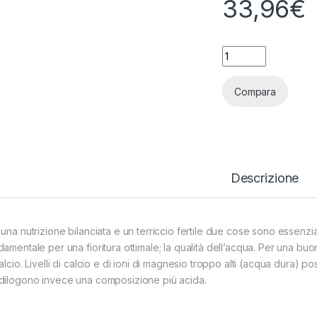
33,96
€
HY PRO PH- 5L qua
Compara
Descrizione
una nutrizione bilanciata e un terriccio fertile due cose sono essenzia
damentale per una fioritura ottimale; la qualità dell’acqua. Per una b
calcio. Livelli di calcio e di ioni di magnesio troppo alti (acqua dura)
dilogono invece una composizione più acida.