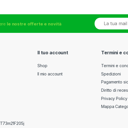
E
vere
le nostre offerte e novità
m
a
i
l
*
Il tuo account
Termini e c
Shop
Termini e cond
Il mio account
Spedizioni
Pagamento si
Diritto di rece
Privacy Policy
Mappa Catego
RRT73m21F205j