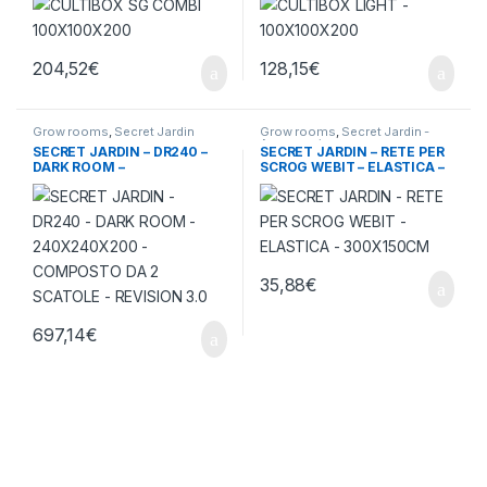
204,52
€
128,15
€
Grow rooms
,
Secret Jardin
Grow rooms
,
Secret Jardin -
Accessori
SECRET JARDIN – DR240 –
SECRET JARDIN – RETE PER
DARK ROOM –
SCROG WEBIT – ELASTICA –
240X240X200 – COMPOSTO
300X150CM
DA 2 SCATOLE – REVISION
3.0
35,88
€
697,14
€