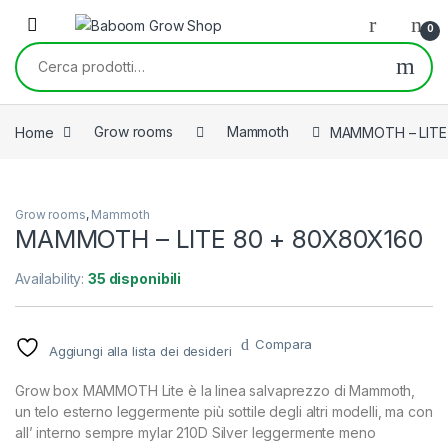
Skip to navigation
Skip to content
0
Cerca:
Home
Grow rooms
Mammoth
MAMMOTH – LITE
Grow rooms
,
Mammoth
MAMMOTH – LITE 80 + 80X80X160
Availability:
35 disponibili
Compara
Aggiungi alla lista dei desideri
Grow box MAMMOTH Lite è la linea salvaprezzo di Mammoth,
un telo esterno leggermente più sottile degli altri modelli, ma con
all’ interno sempre mylar 210D Silver leggermente meno