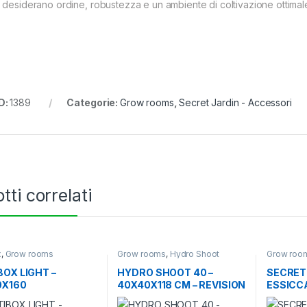
 desiderano ordine, robustezza e un ambiente di coltivazione ottimal
D:
1389
Categorie:
Grow rooms
,
Secret Jardin - Accessori
tti correlati
x
,
Grow rooms
Grow rooms
,
Hydro Shoot
Grow roo
Accessori
BOX LIGHT –
HYDRO SHOOT 40 –
SECRET 
0X160
40X40X118 CM – REVISION
ESSICC
2.0
45 RIPIA