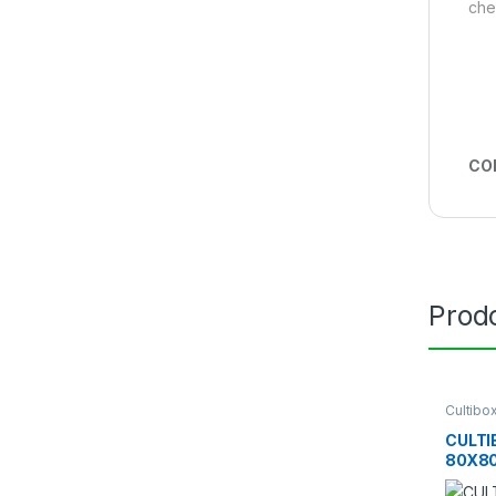
che
CO
Prodo
Cultibo
CULTI
80X8