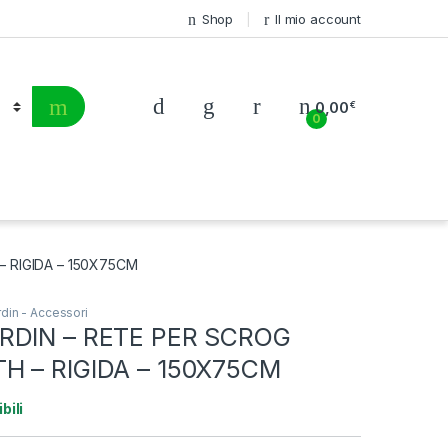
Shop
Il mio account
0,00
€
0
 RIGIDA – 150X75CM
rdin - Accessori
RDIN – RETE PER SCROG
H – RIGIDA – 150X75CM
bili