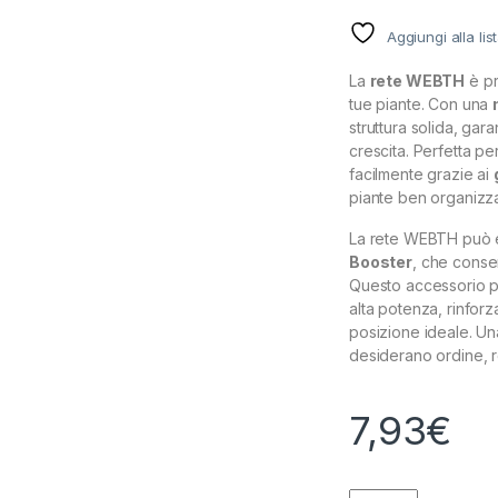
Aggiungi alla lis
La
rete WEBTH
è pr
tue piante. Con una
struttura solida, gar
crescita. Perfetta pe
facilmente grazie ai
piante ben organizzat
La rete WEBTH può es
Booster
, che conse
Questo accessorio pr
alta potenza, rinfor
posizione ideale. Una
desiderano ordine, r
7,93
€
SECRET JARDIN - 