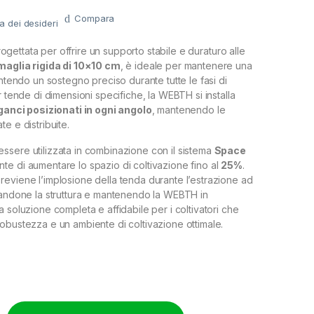
Compara
ta dei desideri
ogettata per offrire un supporto stabile e duraturo alle
maglia rigida di 10×10 cm
, è ideale per mantenere una
antendo un sostegno preciso durante tutte le fasi di
r tende di dimensioni specifiche, la WEBTH si installa
ganci posizionati in ogni angolo
, mantenendo le
e e distribuite.
sere utilizzata in combinazione con il sistema
Space
nte di aumentare lo spazio di coltivazione fino al
25%
.
eviene l’implosione della tenda durante l’estrazione ad
zandone la struttura e mantenendo la WEBTH in
 soluzione completa e affidabile per i coltivatori che
obustezza e un ambiente di coltivazione ottimale.
RETE PER SCROG WIDE WEBTH - RIGIDA - 150X75CM quantity