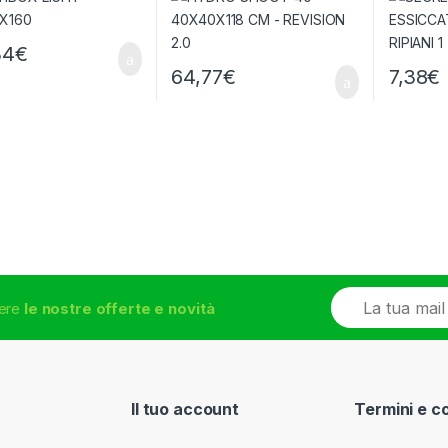
34
€
64,77
€
7,38
€
E
vere
le nostre offerte e novità
m
a
i
l
*
Il tuo account
Termini e c