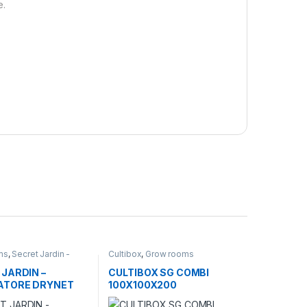
e.
ms
,
Secret Jardin -
Cultibox
,
Grow rooms
JARDIN –
CULTIBOX SG COMBI
ATORE DRYNET
100X100X200
NI 1 – Ø45