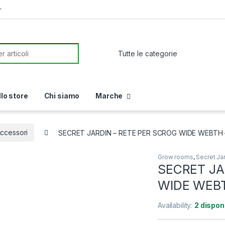
r
or:
llo store
Chi siamo
Marche
Accessori
SECRET JARDIN – RETE PER SCROG WIDE WEBTH –
Grow rooms
,
Secret Ja
SECRET JA
WIDE WEBT
Availability:
2 disponi