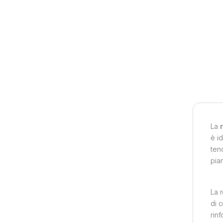
La
è i
ten
pia
La 
di c
rin