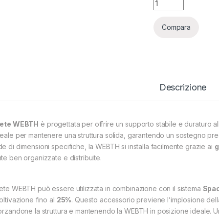
Compara
Descrizione
rete WEBTH
è progettata per offrire un supporto stabile e duraturo a
deale per mantenere una struttura solida, garantendo un sostegno precis
de di dimensioni specifiche, la WEBTH si installa facilmente grazie ai
g
nte ben organizzate e distribuite.
rete WEBTH può essere utilizzata in combinazione con il sistema
Spac
oltivazione fino al
25%
. Questo accessorio previene l’implosione dell
forzandone la struttura e mantenendo la WEBTH in posizione ideale. Una