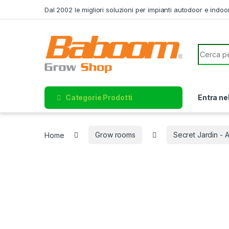
Skip to navigation
Skip to content
Dal 2002 le migliori soluzioni per impianti autodoor e indoo
Search f
Categorie Prodotti
Entra ne
Home
Grow rooms
Secret Jardin - 