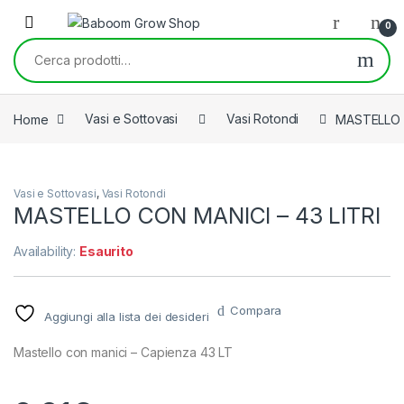
Skip to navigation
Skip to content
0
Cerca:
Home
Vasi e Sottovasi
Vasi Rotondi
MASTELLO C
Vasi e Sottovasi
,
Vasi Rotondi
MASTELLO CON MANICI – 43 LITRI
Availability:
Esaurito
Compara
Aggiungi alla lista dei desideri
Mastello con manici – Capienza 43 LT