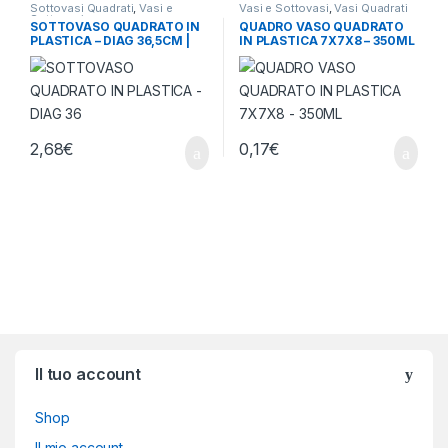
Sottovasi Quadrati
,
Vasi e
Vasi e Sottovasi
,
Vasi Quadrati
Sottovasi
SOTTOVASO QUADRATO IN
QUADRO VASO QUADRATO
PLASTICA – DIAG 36,5CM |
IN PLASTICA 7X7X8 – 350ML
BASE 26X26 CM (X VASO
30L)
2,68
€
0,17
€
Brands Carousel
Il tuo account
Shop
Il mio account