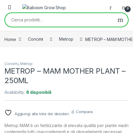
Skip to navigation
Skip to content
0
Cerca:
Home
Concimi
Metrop
METROP – MAM MOTHER
Concimi
,
Metrop
METROP – MAM MOTHER PLANT –
250ML
Availability:
8 disponibili
Compara
Aggiungi alla lista dei desideri
Metrop MAM è un fertilizzante di elevata qualità per piante madri
contenente tutti i macroelementi e gli oligoelementi necessari