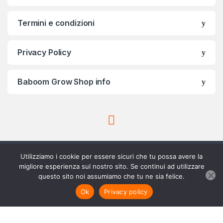
Termini e condizioni
Privacy Policy
Baboom Grow Shop info
Utilizziamo i cookie per essere sicuri che tu possa avere la
migliore esperienza sul nostro sito. Se continui ad utilizzare
questo sito noi assumiamo che tu ne sia felice.
Scrivici su Whatsapp
3756420488
Aggiungi al carrello
Ok
Privacy policy