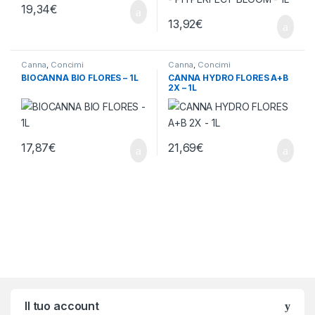
19,34
€
13,92
€
Canna
,
Concimi
Canna
,
Concimi
BIOCANNA BIO FLORES – 1L
CANNA HYDRO FLORES A+B
2X – 1L
17,87
€
21,69
€
Brands Carousel
Il tuo account