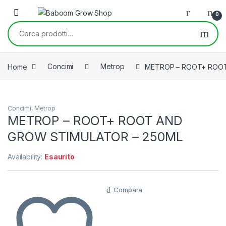
Skip to navigation
Skip to content
0
Cerca:
Home
Concimi
Metrop
METROP – ROOT+ ROOT
Concimi
,
Metrop
METROP – ROOT+ ROOT AND
GROW STIMULATOR – 250ML
Availability:
Esaurito
Compara