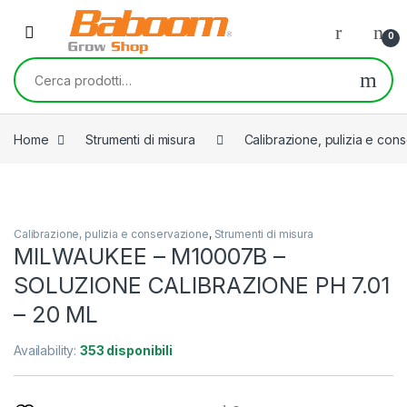
Skip to navigation
Skip to content
0
Cerca:
Home
Strumenti di misura
Calibrazione, pulizia e con
Calibrazione, pulizia e conservazione
,
Strumenti di misura
MILWAUKEE – M10007B –
SOLUZIONE CALIBRAZIONE PH 7.01
– 20 ML
Availability:
353 disponibili