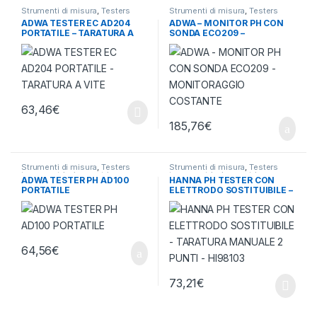
Strumenti di misura
,
Testers
Strumenti di misura
,
Testers
termometri e igrometri
termometri e igrometri
ADWA TESTER EC AD204
ADWA – MONITOR PH CON
PORTATILE – TARATURA A
SONDA ECO209 –
VITE
MONITORAGGIO COSTANTE
63,46
€
185,76
€
Strumenti di misura
,
Testers
Strumenti di misura
,
Testers
termometri e igrometri
termometri e igrometri
ADWA TESTER PH AD100
HANNA PH TESTER CON
PORTATILE
ELETTRODO SOSTITUIBILE –
TARATURA MANUALE 2
PUNTI – HI98103
64,56
€
73,21
€