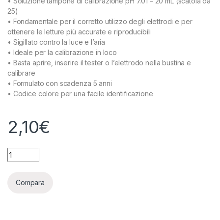
• Soluzione tampone di calibrazione pH 7.01 – 20 mL (scatola da
25)
• Fondamentale per il corretto utilizzo degli elettrodi e per
ottenere le letture più accurate e riproducibili
• Sigillato contro la luce e l’aria
• Ideale per la calibrazione in loco
• Basta aprire, inserire il tester o l’elettrodo nella bustina e
calibrare
• Formulato con scadenza 5 anni
• Codice colore per una facile identificazione
2,10
€
MILWAUKEE - M10007B - SOLUZIONE CALIBRAZIONE PH 7.01 - 
Compara