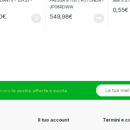
0,55
€
0
€
549,98
€
E
icevere
le nostre offerte e novità
m
a
i
l
*
Il tuo account
Termini e c