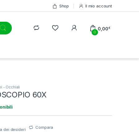
Shop
Il mio account
0,00
€
0
i - Occhiali
OSCOPIO 60X
onibili
Compara
ta dei desideri