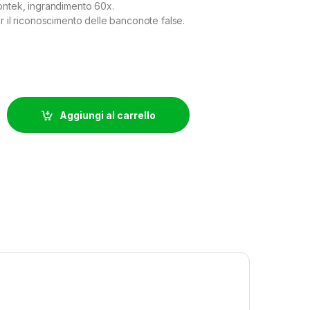
ontek, ingrandimento 60x.
r il riconoscimento delle banconote false.
 60X quantity
Aggiungi al carrello