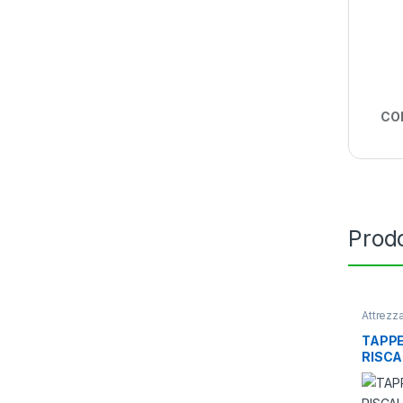
CO
Prodo
Attrezz
riscalda
TAPP
RISCA
17W