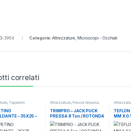
D:
3954
Categorie:
Attrezzature
,
Microscopi - Occhiali
tti correlati
ature
,
Tappetini
Attrezzature
,
Presse Idraulica
Attrezzatu
nti e cavi riscaldanti
ETINO
TRIMPRO – JACK PUCK
TEFLON 
LDANTE – 35X25 –
PRESSA 8 Ton / ROTONDA
MM X 0.
– JP08RDWW