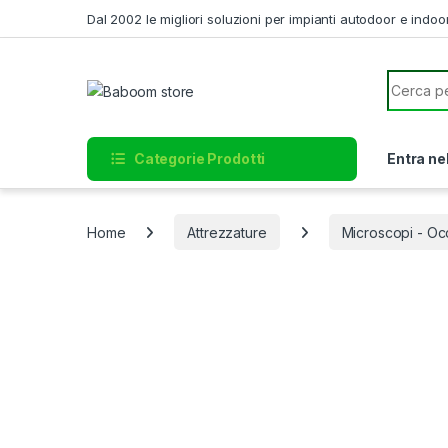
Skip to navigation
Skip to content
Dal 2002 le migliori soluzioni per impianti autodoor e indoo
Search f
Categorie Prodotti
Entra ne
Home
Attrezzature
Microscopi - Occ