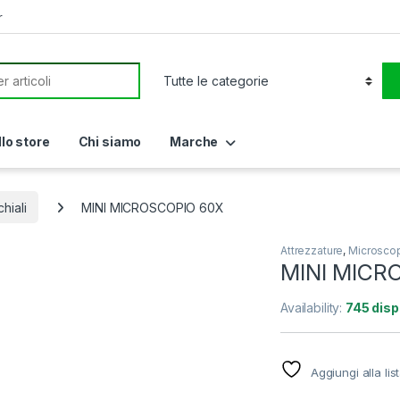
r
or:
llo store
Chi siamo
Marche
hiali
MINI MICROSCOPIO 60X
Attrezzature
,
Microscop
MINI MICR
Availability:
745 disp
Aggiungi alla lis