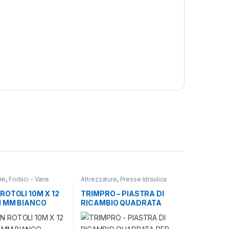
re
,
Forbici - Varie
Attrezzature
,
Presse Idraulica
ROTOLI 10M X 12
TRIMPRO – PIASTRA DI
1 MM BIANCO
RICAMBIO QUADRATA
PER PRESSA 2 TONS –
JS02MOSQ