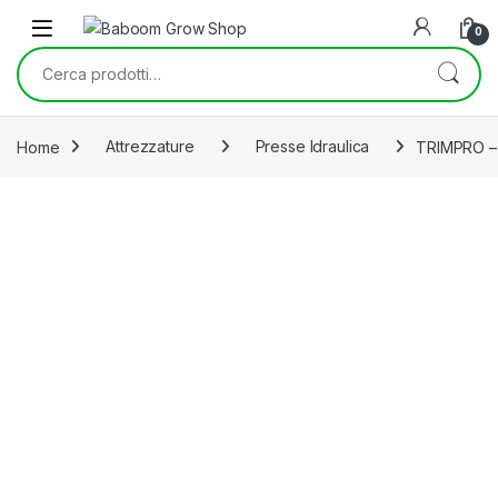
Skip to navigation
Skip to content
0
Cerca:
Home
Attrezzature
Presse Idraulica
TRIMPRO –