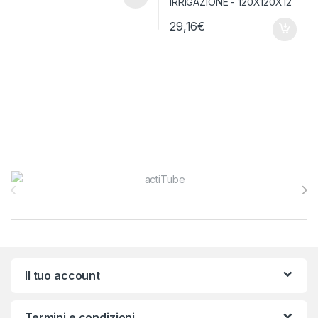
29,16
€
Brands Carousel
Il tuo account
Termini e condizioni