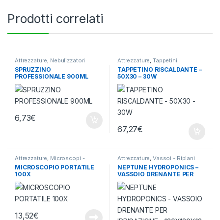
Prodotti correlati
Attrezzature
,
Nebulizzatori
Attrezzature
,
Tappetini
riscaldanti e cavi riscaldanti
SPRUZZINO
TAPPETINO RISCALDANTE –
PROFESSIONALE 900ML
50X30 – 30W
6,73
€
67,27
€
Attrezzature
,
Microscopi -
Attrezzature
,
Vassoi - Ripiani
Occhiali
coltivazione
MICROSCOPIO PORTATILE
NEPTUNE HYDROPONICS –
100X
VASSOIO DRENANTE PER
IRRIGAZIONE – 120X120X12
13,52
€