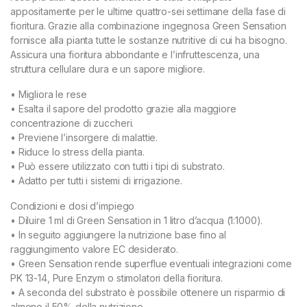
appositamente per le ultime quattro-sei settimane della fase di
fioritura. Grazie alla combinazione ingegnosa Green Sensation
fornisce alla pianta tutte le sostanze nutritive di cui ha bisogno.
Assicura una fioritura abbondante e l’infruttescenza, una
struttura cellulare dura e un sapore migliore.
• Migliora le rese
• Esalta il sapore del prodotto grazie alla maggiore
concentrazione di zuccheri.
• Previene l’insorgere di malattie.
• Riduce lo stress della pianta.
• Può essere utilizzato con tutti i tipi di substrato.
• Adatto per tutti i sistemi di irrigazione.
Condizioni e dosi d’impiego
• Diluire 1 ml di Green Sensation in 1 litro d’acqua (1:1000).
• In seguito aggiungere la nutrizione base fino al
raggiungimento valore EC desiderato.
• Green Sensation rende superflue eventuali integrazioni come
PK 13-14, Pure Enzym o stimolatori della fioritura.
• A seconda del substrato è possibile ottenere un risparmio di
almeno il 50% della nutrizione.