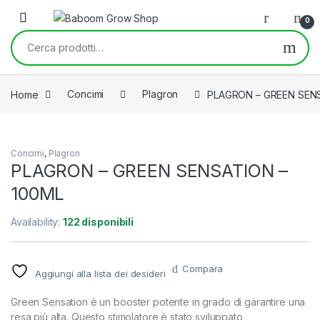
Skip to navigation
Skip to content
0
Cerca:
Home
Concimi
Plagron
PLAGRON – GREEN SENS
Concimi
,
Plagron
PLAGRON – GREEN SENSATION –
100ML
Availability:
122 disponibili
Compara
Aggiungi alla lista dei desideri
Green Sensation è un booster potente in grado di garantire una
resa più alta. Questo stimolatore è stato sviluppato