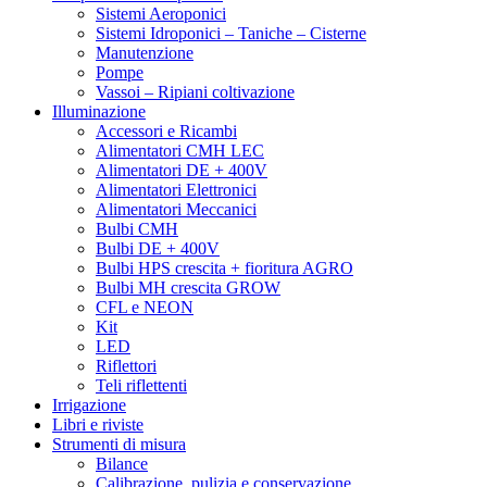
Sistemi Aeroponici
Sistemi Idroponici – Taniche – Cisterne
Manutenzione
Pompe
Vassoi – Ripiani coltivazione
Illuminazione
Accessori e Ricambi
Alimentatori CMH LEC
Alimentatori DE + 400V
Alimentatori Elettronici
Alimentatori Meccanici
Bulbi CMH
Bulbi DE + 400V
Bulbi HPS crescita + fioritura AGRO
Bulbi MH crescita GROW
CFL e NEON
Kit
LED
Riflettori
Teli riflettenti
Irrigazione
Libri e riviste
Strumenti di misura
Bilance
Calibrazione, pulizia e conservazione