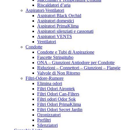
Mills
Riscaldatori d’aria
Milwaukee
Aspiratori-Ventilatori
Movida
Aspiratori Black Orchid
Mr. Hide
Aspiratori domestici
Nanolux
Aspiratori PrimaKlima
NanoTech Surface
Aspiratori silenziati e cassonati
Neem Italia
Aspiratori VENTS
Neptune Hydroponics
Ventilatori
Neutralizer
Condotte
NidoPro
Condotte e Tubi di Aspirazione
Nirvana
Fascette Stringitubo
No Border Seeds
ONA – Giunzioni Antiodore per Condotte
NoGoo
Riduzioni – Connettori – Giunzioni – Flangie
NoName
Valvole di Non Ritorno
NPK Industries
Filtri-Odore-Rumore
Nutribiz
Elimina odori
Nutriculture
Filtri Odori Airontek
Odor sok
Filtri Odori Can-Filters
Officina di Hank
Filtri odori Odor Sok
ONA
Filtri Odori PrimaKlima
Osram
Filtri Odori Secret Jardin
P & b
Ozonizzatori
Panoramix Genetics
Prefiltri
Paradise Seeds
Silenziatori
Philips