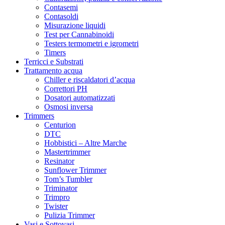
Contasemi
Contasoldi
Misurazione liquidi
Test per Cannabinoidi
Testers termometri e igrometri
Timers
Terricci e Substrati
Trattamento acqua
Chiller e riscaldatori d’acqua
Correttori PH
Dosatori automatizzati
Osmosi inversa
Trimmers
Centurion
DTC
Hobbistici – Altre Marche
Mastertrimmer
Resinator
Sunflower Trimmer
Tom’s Tumbler
Triminator
Trimpro
Twister
Pulizia Trimmer
Vasi e Sottovasi