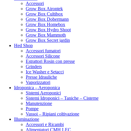
DTC
Accessori
Dutch Passion
Grow Box Airontek
Dynavap
Grow Box Cultibox
EasyGrow
Grow Box Dobermann
Eazy Plug
Grow Box Homebox
ELp
Grow Box Hydro Shoot
ELT
Grow Box Mammoth
Emerald Harvest
Grow Box Secret jardin
Enecta
Hed Shop
Eva Seeds
Accessori fumatori
Exotic Seeds
Accessori Silicone
Fast buds
Estrattori Rosin con presse
Filter-it
Grinders
FloraFlex
Ice Washer e Setacci
Flortis
Presse Idrauliche
Flower Farm
Vaporizzatori
Four Peperoncino
Idroponica – Aeroponica
Fral lampade
Sistemi Aeroponici
Garland
Sistemi Idroponici – Taniche – Cisterne
Gavita
Manutenzione
Gecko Seeds
Pompe
Genehtik
Vassoi – Ripiani coltivazione
GHE/TA
Illuminazione
Grain d’eau
Accessori e Ricambi
Grass-o-matic
Alimentatori CMH LEC