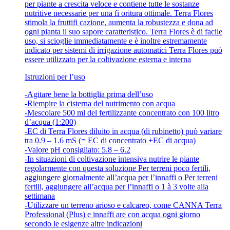
per piante a crescita veloce e contiene tutte le sostanze
nutritive necessarie per una fi oritura ottimale. Terra Flores
stimola la fruttifi cazione, aumenta la robustezza e dona ad
ogni pianta il suo sapore caratteristico. Terra Flores è di facile
uso, si scioglie immediatamente e è inoltre estremamente
indicato per sistemi di irrigazione automatici Terra Flores può
essere utilizzato per la coltivazione esterna e interna
Istruzioni per l’uso
-Agitare bene la bottiglia prima dell’uso
-Riempire la cisterna del nutrimento con acqua
-Mescolare 500 ml del fertilizzante concentrato con 100 litro
d’acqua (1:200)
-EC di Terra Flores diluito in acqua (di rubinetto) può variare
tra 0.9 – 1.6 mS (= EC di concentrato +EC di acqua)
-Valore pH consigliato: 5.8 – 6.2
-In situazioni di coltivazione intensiva nutrire le piante
regolarmente con questa soluzione Per terreni poco fertili,
aggiungere giornalmente all’acqua per l’innaffi o Per terreni
fertili, aggiungere all’acqua per l’innaffi o 1 à 3 volte alla
settimana
-Utilizzare un terreno arioso e calcareo, come CANNA Terra
Professional (Plus) e innaffi are con acqua ogni giorno
secondo le esigenze altre indicazioni