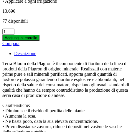
World of Seeds
• Applicare a ogni irrigazione
Xtreme Gardening
Zerum
13,69
€
77 disponibili
PLAGRON
-
Aggiungi al carrello
TERRA
Compara
BLOOM
-
Descrizione
1L
quantity
Terra Bloom della Plagron è il componente di fioritura della linea di
prodotti della Plagron di origine minerale. Realizzati con materie
prime pure e sali minerali purificati, apporta grandi quantità di
fosforo e potassio garantendo fioriture esplosive e abbondanti, nel
rispetto della salute del consumatore, rispettano gli usuali standard di
qualità che hanno da sempre contraddistinto la produzione di questa
seria casa di produzione olandese.
Caratteristiche:
• Diminuisce il rischio di perdita delle piante.
• Aumenta la resa.
• Ne basta poco, data la sua elevata concentrazione.
• Privo disostanze zavorra, riduce i depositi nei vasi/nelle vasche
della soluzione nutritiva.