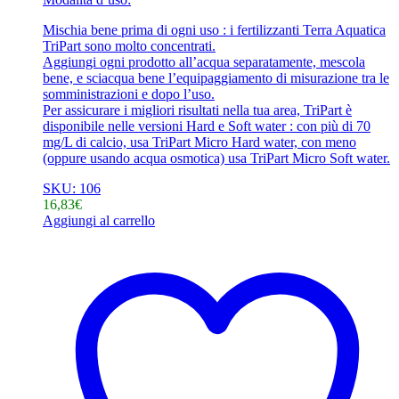
Mischia bene prima di ogni uso : i fertilizzanti Terra Aquatica
TriPart sono molto concentrati.
Aggiungi ogni prodotto all’acqua separatamente, mescola
bene, e sciacqua bene l’equipaggiamento di misurazione tra le
somministrazioni e dopo l’uso.
Per assicurare i migliori risultati nella tua area, TriPart è
disponibile nelle versioni Hard e Soft water : con più di 70
mg/L di calcio, usa TriPart Micro Hard water, con meno
(oppure usando acqua osmotica) usa TriPart Micro Soft water.
SKU: 106
16,83
€
Aggiungi al carrello