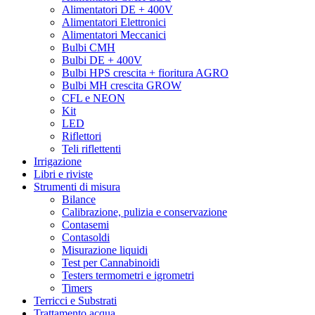
Green House Seeds
Alimentatori DE + 400V
Green Mood
Alimentatori Elettronici
Green Planet
Alimentatori Meccanici
Grenco Science
Bulbi CMH
Grodan
Bulbi DE + 400V
Grotek
Bulbi HPS crescita + fioritura AGRO
Growth technology
Bulbi MH crescita GROW
GSE
CFL e NEON
Gualala Robotics
Kit
Guru Plant Genetik
LED
Hanna Instruments
Riflettori
Harmony
Teli riflettenti
Harvest Right
Irrigazione
Hesi
Libri e riviste
HGA
Strumenti di misura
HGP
Bilance
Homebox
Calibrazione, pulizia e conservazione
Honey Bee
Contasemi
Hortigear
Contasoldi
HSB – Hand Selected Bulk
Misurazione liquidi
HTS
Test per Cannabinoidi
HUMBOLDT SEED ORGANIZATION
Testers termometri e igrometri
Humboldt seeds
Timers
Hy-Gen
Terricci e Substrati
HY-Pro
Trattamento acqua