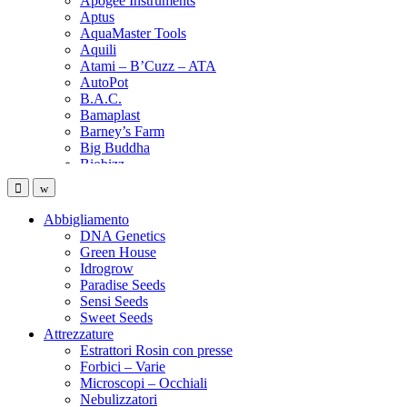
Apogee Instruments
Aptus
AquaMaster Tools
Aquili
Atami – B’Cuzz – ATA
AutoPot
B.A.C.
Bamaplast
Barney’s Farm
Big Buddha
Biobizz
Bionova
Biotabs
Black Magic
Abbigliamento
Black Orchid
DNA Genetics
BlumaX
Green House
BSF – Bigger Stronger Faster
Idrogrow
Bubblebags
Paradise Seeds
Buddha Seeds
Sensi Seeds
Buic
Sweet Seeds
Bulk
Attrezzature
Cali Terpenes
Estrattori Rosin con presse
Can-filters
Forbici – Varie
Canna
Microscopi – Occhiali
Canna terra
Nebulizzatori