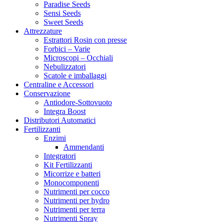
Paradise Seeds
Sensi Seeds
Sweet Seeds
Attrezzature
Estrattori Rosin con presse
Forbici – Varie
Microscopi – Occhiali
Nebulizzatori
Scatole e imballaggi
Centraline e Accessori
Conservazione
Antiodore-Sottovuoto
Integra Boost
Distributori Automatici
Fertilizzanti
Enzimi
Ammendanti
Integratori
Kit Fertilizzanti
Micorrize e batteri
Monocomponenti
Nutrimenti per cocco
Nutrimenti per hydro
Nutrimenti per terra
Nutrimenti Spray