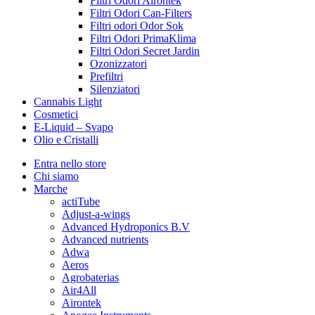
Filtri Odori Airontek
Filtri Odori Can-Filters
Filtri odori Odor Sok
Filtri Odori PrimaKlima
Filtri Odori Secret Jardin
Ozonizzatori
Prefiltri
Silenziatori
Cannabis Light
Cosmetici
E-Liquid – Svapo
Olio e Cristalli
Entra nello store
Chi siamo
Marche
actiTube
Adjust-a-wings
Advanced Hydroponics B.V
Advanced nutrients
Adwa
Aeros
Agrobaterias
Air4All
Airontek