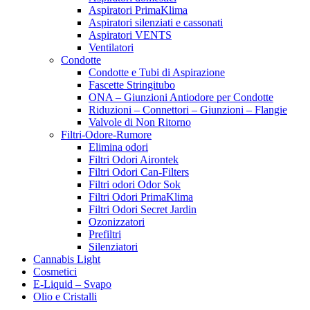
Aspiratori PrimaKlima
Aspiratori silenziati e cassonati
Aspiratori VENTS
Ventilatori
Condotte
Condotte e Tubi di Aspirazione
Fascette Stringitubo
ONA – Giunzioni Antiodore per Condotte
Riduzioni – Connettori – Giunzioni – Flangie
Valvole di Non Ritorno
Filtri-Odore-Rumore
Elimina odori
Filtri Odori Airontek
Filtri Odori Can-Filters
Filtri odori Odor Sok
Filtri Odori PrimaKlima
Filtri Odori Secret Jardin
Ozonizzatori
Prefiltri
Silenziatori
Cannabis Light
Cosmetici
E-Liquid – Svapo
Olio e Cristalli