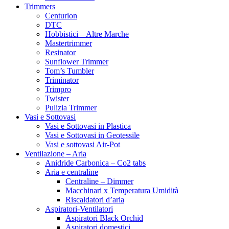
Trimmers
Centurion
DTC
Hobbistici – Altre Marche
Mastertrimmer
Resinator
Sunflower Trimmer
Tom’s Tumbler
Triminator
Trimpro
Twister
Pulizia Trimmer
Vasi e Sottovasi
Vasi e Sottovasi in Plastica
Vasi e Sottovasi in Geotessile
Vasi e sottovasi Air-Pot
Ventilazione – Aria
Anidride Carbonica – Co2 tabs
Aria e centraline
Centraline – Dimmer
Macchinari x Temperatura Umidità
Riscaldatori d’aria
Aspiratori-Ventilatori
Aspiratori Black Orchid
Aspiratori domestici