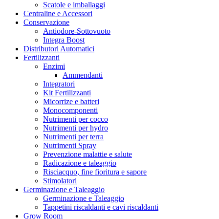
CBD Crew
Scatole e imballaggi
CenturionPro CproSolution
Centraline e Accessori
Chinaski Edizioni
Conservazione
Clipper
Antiodore-Sottovuoto
Co2Bucket
Integra Boost
Cornwall
Distributori Automatici
Crop Max
Fertilizzanti
Cultibox
Enzimi
Cultilite
Ammendanti
Danish Tray
Integratori
Data Technologies, Ltd
Kit Fertilizzanti
DaVinci
Micorrize e batteri
Delicious seeds
Monocomponenti
DELTA9 ANALYTICS
Nutrimenti per cocco
Desch
Nutrimenti per hydro
Devil’s Harvest
Nutrimenti per terra
Dexso
Nutrimenti Spray
Digger One Hitter
Prevenzione malattie e salute
Dinafem
Radicazione e taleaggio
DLI
Risciacquo, fine fioritura e sapore
DNA Genetics – Reserva Privada
Stimolatori
DNA Gentics
Germinazione e Taleaggio
Dobermann Tents
Germinazione e Taleaggio
Doypack
Tappetini riscaldanti e cavi riscaldanti
DSP Genetics
Grow Room