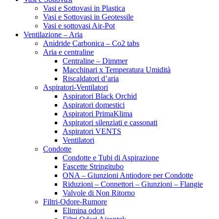
Vasi e Sottovasi in Plastica
Vasi e Sottovasi in Geotessile
Vasi e sottovasi Air-Pot
Ventilazione – Aria
Anidride Carbonica – Co2 tabs
Aria e centraline
Centraline – Dimmer
Macchinari x Temperatura Umidità
Riscaldatori d’aria
Aspiratori-Ventilatori
Aspiratori Black Orchid
Aspiratori domestici
Aspiratori PrimaKlima
Aspiratori silenziati e cassonati
Aspiratori VENTS
Ventilatori
Condotte
Condotte e Tubi di Aspirazione
Fascette Stringitubo
ONA – Giunzioni Antiodore per Condotte
Riduzioni – Connettori – Giunzioni – Flangie
Valvole di Non Ritorno
Filtri-Odore-Rumore
Elimina odori