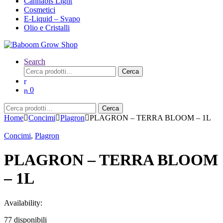
Cannabis Light
Philosopher Seeds
Cosmetici
Phytolite
E-Liquid – Svapo
Plagron
Olio e Cristalli
Plant Success
PLUGIN PRO
Powder Feeding
Prima Klima
Search
Prosystem Aqua
Cerca:
Cerca
Protect Garden
Pyramid Seeds
0
Qnubu
Quantamon Seeds
Cerca:
Cerca
R-P-L
Home
Concimi
Plagron
PLAGRON – TERRA BLOOM – 1L
Rail Light
Reality book
Concimi
,
Plagron
Reinhart
REMO Nutrients
PLAGRON – TERRA BLOOM
Resinator
Revelry
– 1L
Ripper Seeds
Root Pouch
Rosver
Availability:
Royal Queen Seeds
Sacla
77 disponibili
Secret jardin