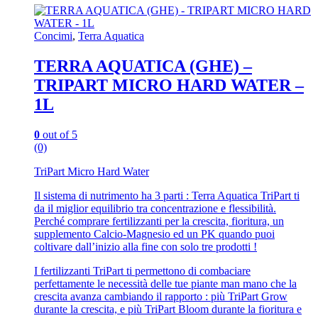
Concimi
,
Terra Aquatica
TERRA AQUATICA (GHE) –
TRIPART MICRO HARD WATER –
1L
0
out of 5
(0)
TriPart Micro Hard Water
Il sistema di nutrimento ha 3 parti : Terra Aquatica TriPart ti
da il miglior equilibrio tra concentrazione e flessibilità.
Perché comprare fertilizzanti per la crescita, fioritura, un
supplemento Calcio-Magnesio ed un PK quando puoi
coltivare dall’inizio alla fine con solo tre prodotti !
I fertilizzanti TriPart ti permettono di combaciare
perfettamente le necessità delle tue piante man mano che la
crescita avanza cambiando il rapporto : più TriPart Grow
durante la crescita, e più TriPart Bloom durante la fioritura e