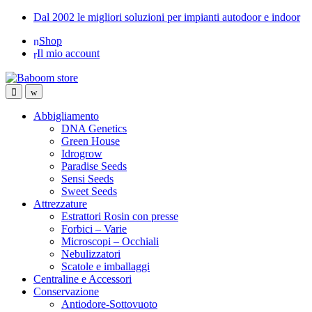
Skip
Skip
Dal 2002 le migliori soluzioni per impianti autodoor e indoor
to
to
Shop
navigation
content
Il mio account
Abbigliamento
DNA Genetics
Green House
Idrogrow
Paradise Seeds
Sensi Seeds
Sweet Seeds
Attrezzature
Estrattori Rosin con presse
Forbici – Varie
Microscopi – Occhiali
Nebulizzatori
Scatole e imballaggi
Centraline e Accessori
Conservazione
Antiodore-Sottovuoto