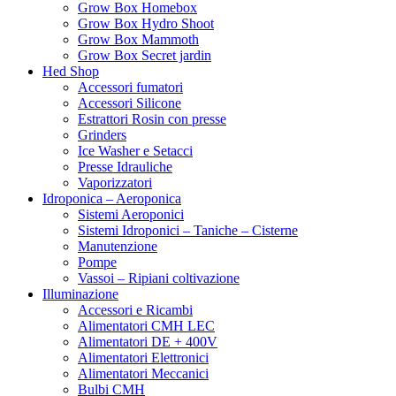
Grow Box Homebox
Grow Box Hydro Shoot
Grow Box Mammoth
Grow Box Secret jardin
Hed Shop
Accessori fumatori
Accessori Silicone
Estrattori Rosin con presse
Grinders
Ice Washer e Setacci
Presse Idrauliche
Vaporizzatori
Idroponica – Aeroponica
Sistemi Aeroponici
Sistemi Idroponici – Taniche – Cisterne
Manutenzione
Pompe
Vassoi – Ripiani coltivazione
Illuminazione
Accessori e Ricambi
Alimentatori CMH LEC
Alimentatori DE + 400V
Alimentatori Elettronici
Alimentatori Meccanici
Bulbi CMH