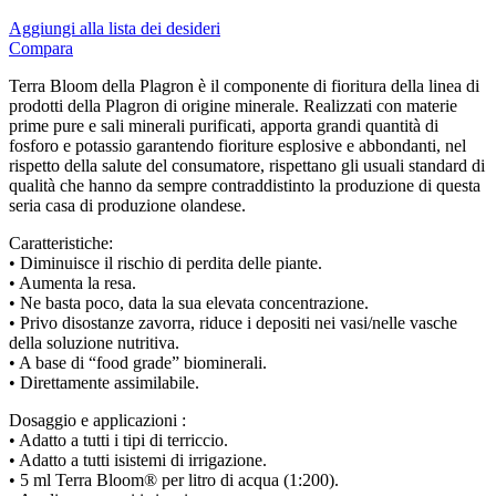
Techgrow
Aggiungi alla lista dei desideri
Teco
Compara
Teflon
Tempo Box
Terra Bloom della Plagron è il componente di fioritura della linea di
Terpethic
prodotti della Plagron di origine minerale. Realizzati con materie
TexPot
prime pure e sali minerali purificati, apporta grandi quantità di
TH Seeds
fosforo e potassio garantendo fioriture esplosive e abbondanti, nel
THCbd
rispetto della salute del consumatore, rispettano gli usuali standard di
The Cali Connection
qualità che hanno da sempre contraddistinto la produzione di questa
TheMonkey
seria casa di produzione olandese.
Tom’s Tumbler
Top Crop
Caratteristiche:
Trikoma Seeds
• Diminuisce il rischio di perdita delle piante.
Trimbag
• Aumenta la resa.
Triminator
• Ne basta poco, data la sua elevata concentrazione.
Trimpro
• Privo disostanze zavorra, riduce i depositi nei vasi/nelle vasche
TrolMaster
della soluzione nutritiva.
Twister
• A base di “food grade” biominerali.
Vaporite
• Direttamente assimilabile.
Vents
Vision Seeds
Dosaggio e applicazioni :
Vossloh-schwabe
• Adatto a tutti i tipi di terriccio.
White Label
• Adatto a tutti isistemi di irrigazione.
Wilma
• 5 ml Terra Bloom® per litro di acqua (1:200).