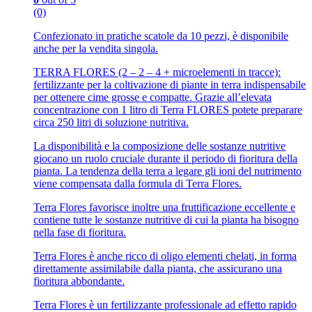
(0)
Confezionato in pratiche scatole da 10 pezzi, è disponibile
anche per la vendita singola.
TERRA FLORES (2 – 2 – 4 + microelementi in tracce):
fertilizzante per la coltivazione di piante in terra indispensabile
per ottenere cime grosse e compatte. Grazie all’elevata
concentrazione con 1 litro di Terra FLORES potete preparare
circa 250 litri di soluzione nutritiva.
La disponibilità e la composizione delle sostanze nutritive
giocano un ruolo cruciale durante il periodo di fioritura della
pianta. La tendenza della terra a legare gli ioni del nutrimento
viene compensata dalla formula di Terra Flores.
Terra Flores favorisce inoltre una fruttificazione eccellente e
contiene tutte le sostanze nutritive di cui la pianta ha bisogno
nella fase di fioritura.
Terra Flores è anche ricco di oligo elementi chelati, in forma
direttamente assimilabile dalla pianta, che assicurano una
fioritura abbondante.
Terra Flores è un fertilizzante professionale ad effetto rapido