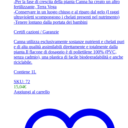
-Per la fase di crescita della pianta Canna ha creato un altro
fertilizzante, Terra Vega
-Conservare in un luogo chiuso e al riparo dal gelo (I raggi
ultravioletti scompongono i chelati presenti nel nutrimento)
-Tenere lontano dalla portata dei bambini
Certifi cazioni / Garanzie
Canna utilizza esclusivamente sostanze nutrienti e chelati puri
e di alta qualità assimilabili direttamente e totalmente dalla
pianta.Il flacone di dosaggio è di polietilene 100% (PVC,
senza cadmio), una plastica di facile biodegradabilità e anche
riciclabile.
Contiene 1L
SKU: 72
15,04
€
Aggiungi al carrello