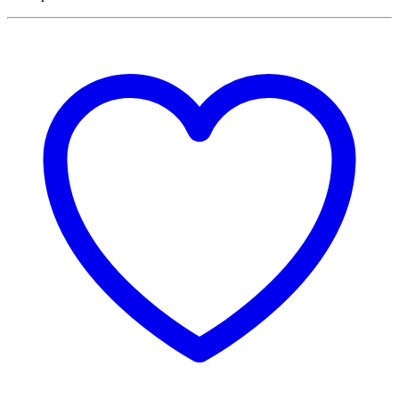
Secret Smoke
Seed Stockers
Seeds of Life
Sensi Seeds
Sensitiva
Serious Seeds
Sicce
Silent Seeds
Smartpot
Socepi
Solabiol
Solea
Stash
Storz & Bickel
Sun Seeds
Sunflower Trimmer
Sunon
Super Grower
Super Sativa Seed Club
Super Strains
Superplant
SuperSmoker
Sweet Seeds
Sylvania
TBM