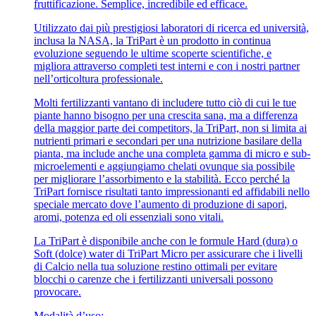
fruttificazione. Semplice, incredibile ed efficace.
Utilizzato dai più prestigiosi laboratori di ricerca ed università,
inclusa la NASA, la TriPart è un prodotto in continua
evoluzione seguendo le ultime scoperte scientifiche, e
migliora attraverso completi test interni e con i nostri partner
nell’orticoltura professionale.
Molti fertilizzanti vantano di includere tutto ciò di cui le tue
piante hanno bisogno per una crescita sana, ma a differenza
della maggior parte dei competitors, la TriPart, non si limita ai
nutrienti primari e secondari per una nutrizione basilare della
pianta, ma include anche una completa gamma di micro e sub-
microelementi e aggiungiamo chelati ovunque sia possibile
per migliorare l’assorbimento e la stabilità. Ecco perché la
TriPart fornisce risultati tanto impressionanti ed affidabili nello
speciale mercato dove l’aumento di produzione di sapori,
aromi, potenza ed oli essenziali sono vitali.
La TriPart è disponibile anche con le formule Hard (dura) o
Soft (dolce) water di TriPart Micro per assicurare che i livelli
di Calcio nella tua soluzione restino ottimali per evitare
blocchi o carenze che i fertilizzanti universali possono
provocare.
Modalità d’uso: