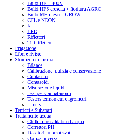
Bulbi DE + 400V
Bulbi HPS crescita + fioritura AGRO
Bulbi MH crescita GROW
CFL e NEON
Kit
LED
Riflettori
Teli riflettenti
Irrigazione
Libri e riviste
Strumenti di misura
Bilance
Calibrazione, pulizia e conservazione
Contasemi
Contasoldi
Misurazione liquidi
Test per Cannabinoidi
Testers termometri e igrometri
Timers
Terricci e Substrati
Trattamento acqua
Chiller e riscaldatori d’acqua
Correttori PH
Dosatori automatizzati
Osmosi inversa