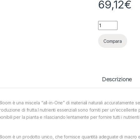
69,12
€
POWDER FEEDING - 
Compara
Descrizione
Bloom è una miscela “all-in-One” di materiali naturali accuratamente sel
roduzione di frutta.I nutrienti essenziali sono forniti per un’eccellent
onibili per la pianta e rilasciando lentamente per fornire tutti i nutrien
Bloom è un prodotto unico, che fornisce quantità adeguate di macro e 