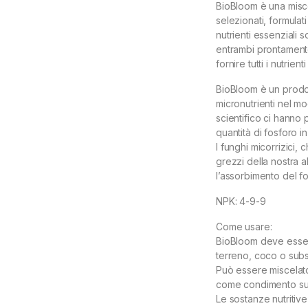
BioBloom è una misce
selezionati, formulati
nutrienti essenziali s
entrambi prontamente
fornire tutti i nutrie
BioBloom è un prodo
micronutrienti nel mo
scientifico ci hanno
quantità di fosforo i
I funghi micorrizici, 
grezzi della nostra a
l’assorbimento del fo
NPK: 4-9-9
Come usare:
BioBloom deve essere
terreno, coco o substr
Può essere miscelat
come condimento supe
Le sostanze nutritiv