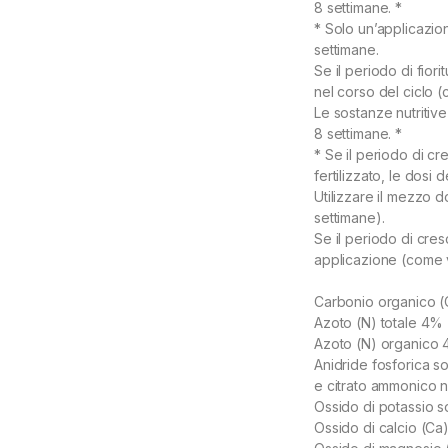
8 settimane. *
* Solo un’applicazion
settimane.
Se il periodo di fio
nel corso del ciclo 
Le sostanze nutritiv
8 settimane. *
* Se il periodo di cre
fertilizzato, le dosi
Utilizzare il mezzo d
settimane).
Se il periodo di cre
applicazione (come v
Carbonio organico 
Azoto (N) totale 4%
Azoto (N) organico
Anidride fosforica so
e citrato ammonico n
Ossido di potassio s
Ossido di calcio (C