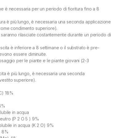
e è necessaria per un periodo di fioritura fino a 8
ritura è più lungo, è necessaria una seconda applicazione
(come condimento superiore).
e saranno rilasciate costantemente durante un periodo di
scita è inferiore a 8 settimane o il substrato è pre-
 devono essere diminuite.
osaggio per le piante e le piante giovani (2-3
scita è più lungo, è necessaria una seconda
estito superiore).
(C) 18%
 4%
lubile in acqua
eutro (P 2 O 5 ) 9%
olubile in acqua (K 2 O) 9%
a) 8%