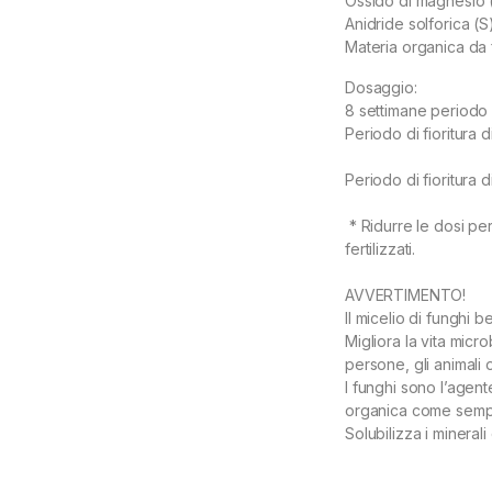
Ossido di magnesio
Anidride solforica (
Materia organica da f
Dosaggio:
8 settimane periodo di
Periodo di fioritura d
3a settimana
Periodo di fioritura d
5a settimana
* Ridurre le dosi per
fertilizzati.
AVVERTIMENTO!
Il micelio di funghi b
Migliora la vita micr
persone, gli animali o
I funghi sono l’agen
organica come sempli
Solubilizza i mineral