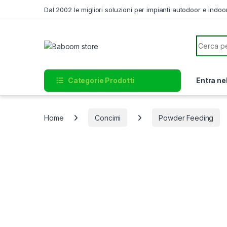
Skip to navigation
Skip to content
Dal 2002 le migliori soluzioni per impianti autodoor e indoo
Search f
Categorie Prodotti
Entra ne
Home
Concimi
Powder Feeding