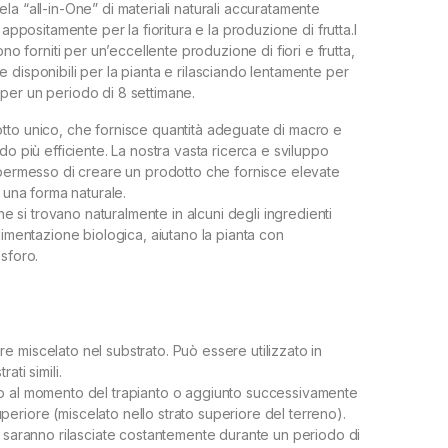
la “all-in-One” di materiali naturali accuratamente
 appositamente per la fioritura e la produzione di frutta.I
ono forniti per un’eccellente produzione di fiori e frutta,
 disponibili per la pianta e rilasciando lentamente per
nti per un periodo di 8 settimane.
tto unico, che fornisce quantità adeguate di macro e
do più efficiente. La nostra vasta ricerca e sviluppo
 permesso di creare un prodotto che fornisce elevate
n una forma naturale.
che si trovano naturalmente in alcuni degli ingredienti
limentazione biologica, aiutano la pianta con
sforo.
 miscelato nel substrato. Può essere utilizzato in
ati simili.
o al momento del trapianto o aggiunto successivamente
riore (miscelato nello strato superiore del terreno).
e saranno rilasciate costantemente durante un periodo di