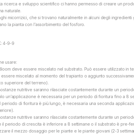
ta ricerca e sviluppo scientifico ci hanno permesso di creare un prodo
ma naturale.
nghi micorrizici, che si trovano naturalmente in alcuni degli ingredient
tano la pianta con l’assorbimento del fosforo.
: 4-9-9
e usare:
Bloom deve essere miscelato nel substrato. Può essere utilizzato in terr
 essere miscelato al momento del trapianto o aggiunto successivame
ato superiore del terreno).
sostanze nutritive saranno rilasciate costantemente durante un periodo
olo un’applicazione è necessaria per un periodo di fioritura fino a 8 s
il periodo di fioritura è più lungo, è necessaria una seconda applica
eriore).
sostanze nutritive saranno rilasciate costantemente durante un periodo
 il periodo di crescita è inferiore a 8 settimane o il substrato è pre-fe
lizzare il mezzo dosaggio per le piante e le piante giovani (2-3 settima