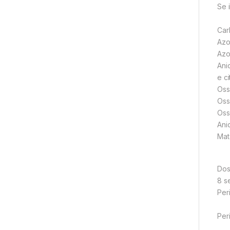
Se 
Car
Azo
Azo
Ani
e c
Oss
Oss
Oss
Ani
Mate
Dos
8 se
Peri
3a
Peri
5a