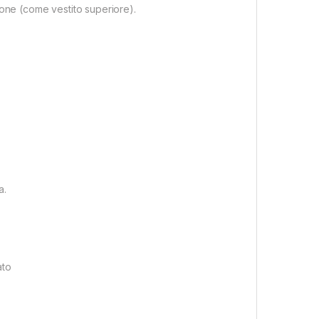
ione (come vestito superiore).
a.
ato
o