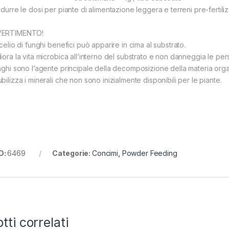
durre le dosi per piante di alimentazione leggera e terreni pre-fertilizz
VERTIMENTO!
icelio di funghi benefici può apparire in cima al substrato.
iora la vita microbica all’interno del substrato e non danneggia le pers
unghi sono l’agente principale della decomposizione della materia org
bilizza i minerali che non sono inizialmente disponibili per le piante.
D:
6469
Categorie:
Concimi
,
Powder Feeding
tti correlati