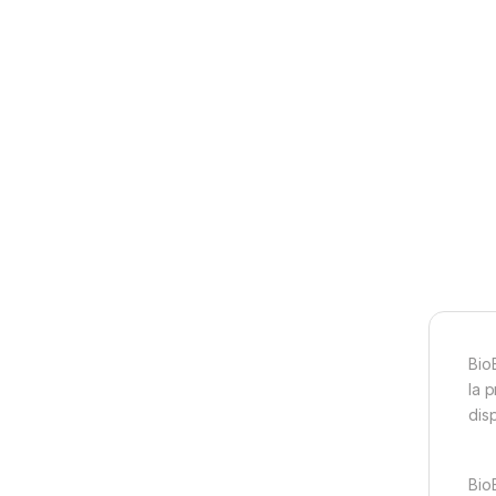
Bio
la p
disp
Bio