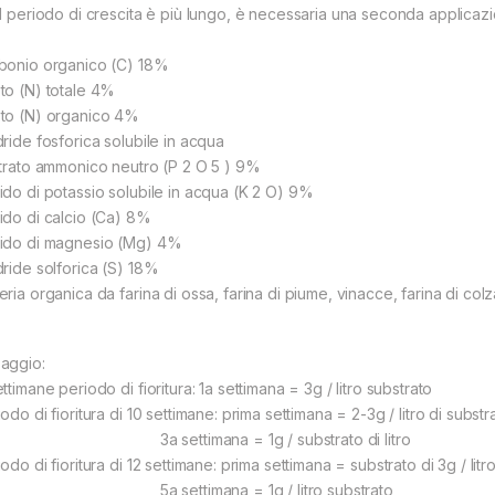
il periodo di crescita è più lungo, è necessaria una seconda applicaz
bonio organico (C) 18%
to (N) totale 4%
to (N) organico 4%
dride fosforica solubile in acqua
itrato ammonico neutro (P 2 O 5 ) 9%
ido di potassio solubile in acqua (K 2 O) 9%
ido di calcio (Ca) 8%
ido di magnesio (Mg) 4%
dride solforica (S) 18%
ria organica da farina di ossa, farina di piume, vinacce, farina di colz
aggio:
ttimane periodo di fioritura: 1a settimana = 3g / litro substrato
odo di fioritura di 10 settimane: prima settimana = 2-3g / litro di substr
 settimana = 1g / substrato di litro
odo di fioritura di 12 settimane: prima settimana = substrato di 3g / litr
 settimana = 1g / litro substrato