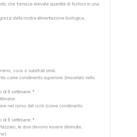
tto che fornisce elevate quantità di fosforo in una
i grezzi della nostra alimentazione biologica,
eno, coco o substrati simili.
nte come condimento superiore (miscelato nello
 di 8 settimane. *
ettimane.
zione nel corso del ciclo (come condimento
 di 8 settimane. *
rtilizzato, le dosi devono essere diminuite.
ne).