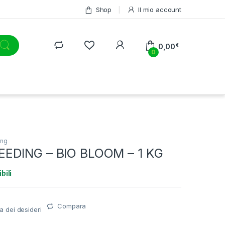
Shop
Il mio account
0,00
€
0
ing
EDING – BIO BLOOM – 1 KG
bili
Compara
ta dei desideri