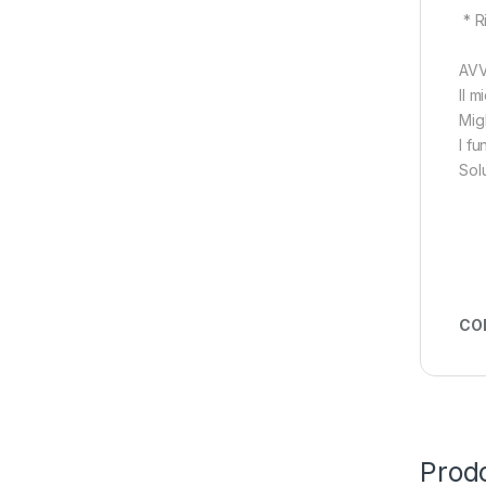
* Ri
AV
Il m
Migl
I f
Solu
CO
Prodo