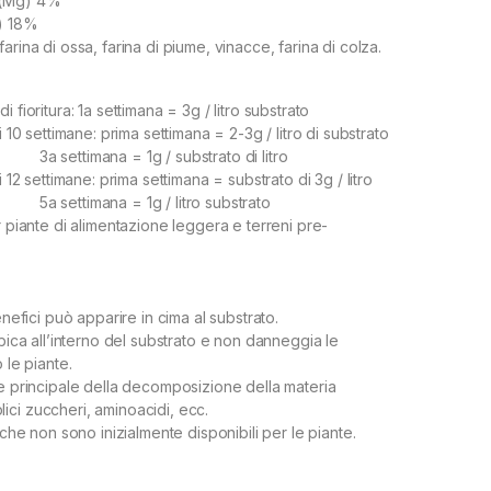
 (Mg) 4%
S) 18%
arina di ossa, farina di piume, vinacce, farina di colza.
 fioritura: 1a settimana = 3g / litro substrato
i 10 settimane: prima settimana = 2-3g / litro di substrato
 = 1g / substrato di litro
i 12 settimane: prima settimana = substrato di 3g / litro
 = 1g / litro substrato
 piante di alimentazione leggera e terreni pre-
enefici può apparire in cima al substrato.
obica all’interno del substrato e non danneggia le
 le piante.
te principale della decomposizione della materia
ci zuccheri, aminoacidi, ecc.
i che non sono inizialmente disponibili per le piante.