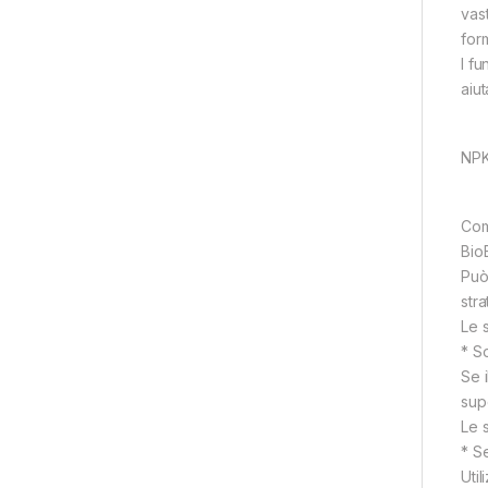
vas
for
I fu
aiu
NPK
Com
Bio
Può
str
Le 
* S
Se 
sup
Le 
* Se
Uti