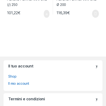
101,22
€
116,39
€
Brands Carousel
Il tuo account
Shop
Il mio account
Termini e condizioni