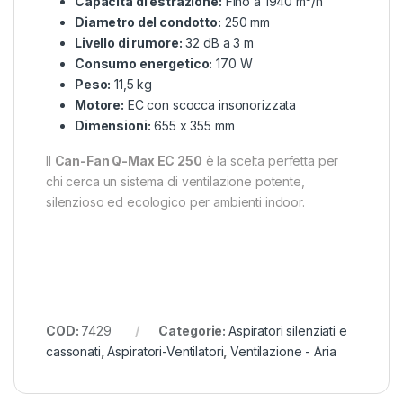
Capacità di estrazione:
Fino a 1940 m³/h
Diametro del condotto:
250 mm
Livello di rumore:
32 dB a 3 m
Consumo energetico:
170 W
Peso:
11,5 kg
Motore:
EC con scocca insonorizzata
Dimensioni:
655 x 355 mm
Il
Can-Fan Q-Max EC 250
è la scelta perfetta per
chi cerca un sistema di ventilazione potente,
silenzioso ed ecologico per ambienti indoor.
COD:
7429
Categorie:
Aspiratori silenziati e
cassonati
,
Aspiratori-Ventilatori
,
Ventilazione - Aria