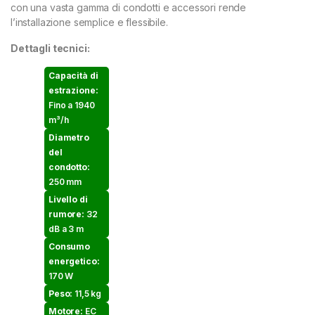
con una vasta gamma di condotti e accessori rende
l’installazione semplice e flessibile.
Dettagli tecnici:
Capacità di
estrazione:
Fino a 1940
m³/h
Diametro
del
condotto:
250 mm
Livello di
rumore:
32
dB a 3 m
Consumo
energetico:
170 W
Peso:
11,5 kg
Motore:
EC