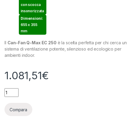
con scocca
insonorizzata
Dimensioni:
655 x 355
mm
Il
Can-Fan Q-Max EC 250
è la scelta perfetta per chi cerca un
sistema di ventilazione potente, silenzioso ed ecologico per
ambienti indoor.
1.081,51
€
Q-MAX EC PRO SERIES - ASPIRATORE SILENZIATO CAN-FILTER
Compara