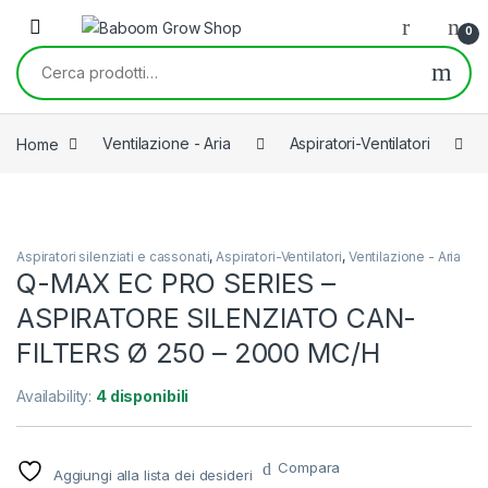
Skip to navigation
Skip to content
0
Cerca:
Home
Ventilazione - Aria
Aspiratori-Ventilatori
Aspiratori silenziati e cassonati
,
Aspiratori-Ventilatori
,
Ventilazione - Aria
Q-MAX EC PRO SERIES –
ASPIRATORE SILENZIATO CAN-
FILTERS Ø 250 – 2000 MC/H
Availability:
4 disponibili
Compara
Aggiungi alla lista dei desideri