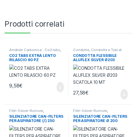
Prodotti correlati
Anidride Carbonica - Co2 tabs
,
Condotte
,
Condotte e Tubi di
Ventilazione - Aria
Aspirazione
,
Ventilazione - Aria
CO2 TABS EXTRA LENTO
CONDOTTA FLESSIBILE
RILASCIO 60 PZ
ALUFLEX SILVER Ø203
SCATOLA 10 MT
9,58
€
27,58
€
Filtri-Odore-Rumore
,
Filtri-Odore-Rumore
,
Silenziatori
,
Ventilazione - Aria
Silenziatori
,
Ventilazione - Aria
SILENZIATORE CAN-FILTERS
SILENZIATORE CAN-FILTERS
PER ASPIRATORE (/) 250
PER ASPIRATORE Ø 200