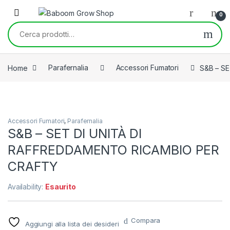
Skip to navigation
Skip to content
0
Cerca:
Home
Parafernalia
Accessori Fumatori
S&B – S
Accessori Fumatori
,
Parafernalia
S&B – SET DI UNITÀ DI
RAFFREDDAMENTO RICAMBIO PER
CRAFTY
Availability:
Esaurito
Compara
Aggiungi alla lista dei desideri