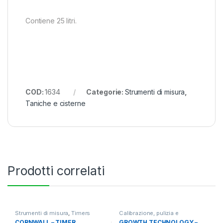
Contiene 25 litri.
COD:
1634
Categorie:
Strumenti di misura
,
Taniche e cisterne
Prodotti correlati
Strumenti di misura
,
Timers
Calibrazione, pulizia e
conservazione
,
Strumenti di
CORNWALL – TIMER
GROWTH TECHNOLOGY –