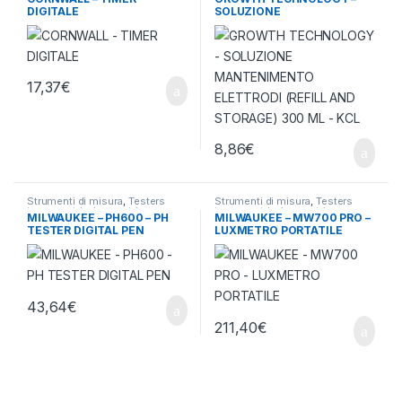
misura
DIGITALE
SOLUZIONE
MANTENIMENTO
ELETTRODI (REFILL AND
STORAGE) 300 ML – KCL
17,37
€
8,86
€
Strumenti di misura
,
Testers
Strumenti di misura
,
Testers
termometri e igrometri
termometri e igrometri
MILWAUKEE – PH600 – PH
MILWAUKEE – MW700 PRO –
TESTER DIGITAL PEN
LUXMETRO PORTATILE
43,64
€
211,40
€