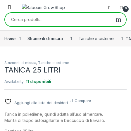
Skip to navigation
Skip to content
0
Cerca:
Home
Strumenti di misura
Taniche e cisterne
TA
Strumenti di misura
,
Taniche e cisterne
TANICA 25 LITRI
Availability:
11 disponibili
Compara
Aggiungi alla lista dei desideri
Tanica in polietilene, quindi adatta all’uso alimentare.
Munita di tappo autosigillante e beccuccio di travaso.