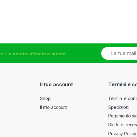
E
vere
le nostre offerte e novità
m
a
i
l
*
Il tuo account
Termini e c
Shop
Termini e cond
Il mio account
Spedizioni
Pagamento si
Diritto di rece
Privacy Policy