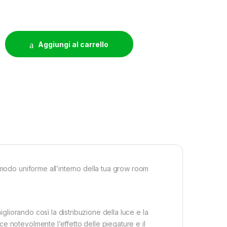
DIFFUSION - 10 METRI - H120CM - 75MU quantity
Aggiungi al carrello
 modo uniforme all’interno della tua grow room
igliorando così la distribuzione della luce e la
e notevolmente l’effetto delle piegature e il