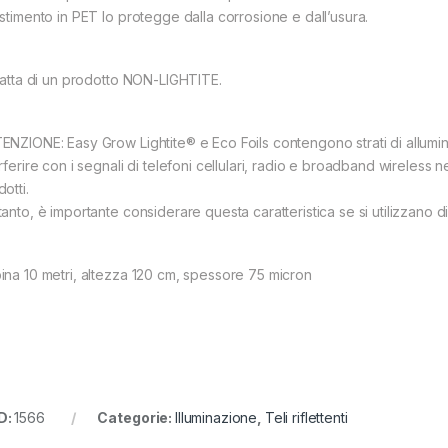
estimento in PET lo protegge dalla corrosione e dall’usura.
tratta di un prodotto NON-LIGHTITE.
ENZIONE: Easy Grow Lightite® e Eco Foils contengono strati di allum
rferire con i segnali di telefoni cellulari, radio e broadband wireless ne
otti.
tanto, è importante considerare questa caratteristica se si utilizzano d
ina 10 metri, altezza 120 cm, spessore 75 micron
D:
1566
Categorie:
Illuminazione
,
Teli riflettenti