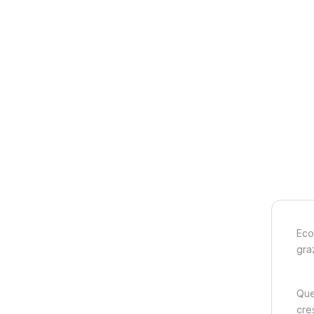
Eco
graz
Ques
cre