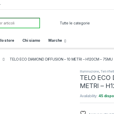
r
or:
llo store
Chi siamo
Marche
TELO ECO DIAMOND DIFFUSION – 10 METRI – H120CM – 75MU
Illuminazione
,
Teli riflet
TELO ECO 
METRI – H
Availability:
45 dispon