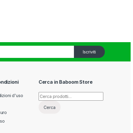
Iscriviti
ondizioni
Cerca in Baboom Store
Cerca:
izioni d'uso
Cerca
curo
sso