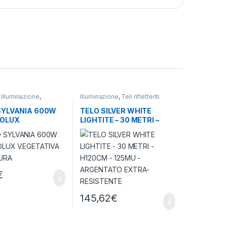
,
Illuminazione
,
Illuminazione
,
Teli riflettenti
rticultura
SYLVANIA 600W
TELO SILVER WHITE
OLUX
LIGHTITE – 30 METRI –
IVA E FIORITURA
H120CM – 125MU –
ARGENTATO EXTRA-
RESISTENTE
€
145,62
€