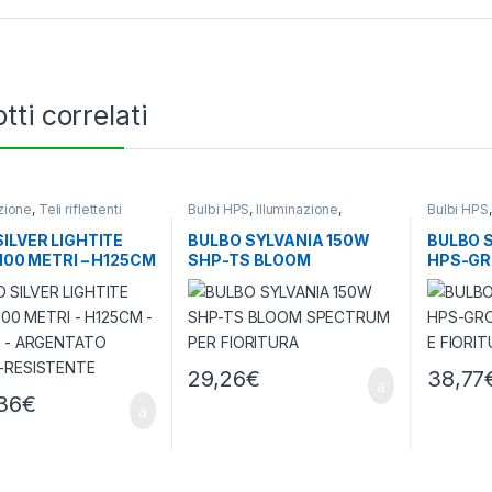
tti correlati
azione
,
Teli riflettenti
Bulbi HPS
,
Illuminazione
,
Bulbi HPS
Lampade Orticultura
Lampade O
SILVER LIGHTITE
BULBO SYLVANIA 150W
BULBO 
 100 METRI – H125CM
SHP-TS BLOOM
HPS-GR
 MU – ARGENTATO
SPECTRUM PER
VEGETAT
-RESISTENTE
FIORITURA
29,26
€
38,77
36
€