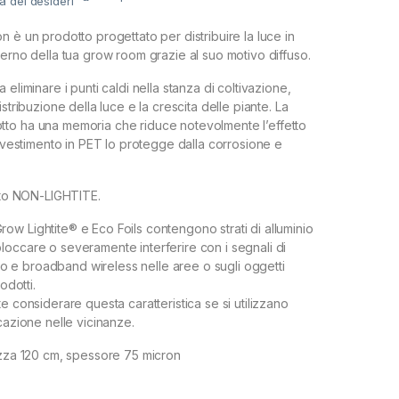
ta dei desideri
 è un prodotto progettato per distribuire la luce in
terno della tua grow room grazie al suo motivo diffuso.
 eliminare i punti caldi nella stanza di coltivazione,
istribuzione della luce e la crescita delle piante. La
to ha una memoria che riduce notevolmente l’effetto
rivestimento in PET lo protegge dalla corrosione e
otto NON-LIGHTITE.
w Lightite® e Eco Foils contengono strati di alluminio
occare o severamente interferire con i segnali di
adio e broadband wireless nelle aree o sugli oggetti
odotti.
e considerare questa caratteristica se si utilizzano
cazione nelle vicinanze.
ezza 120 cm, spessore 75 micron