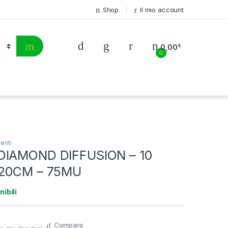
Shop
Il mio account
0,00
€
0
tenti
DIAMOND DIFFUSION – 10
120CM – 75MU
ibili
Compara