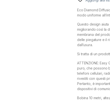
Aggiungi alla lis
Eco Diamond Diffusion
modo uniforme all’in
Questo design aiuta a
migliorando così la d
membrana del prodot
delle piegature e il 
dall’usura.
Si tratta di un prod
ATTENZIONE: Easy Gro
puro, che possono bl
telefoni cellulari, r
rivestiti con questi pr
Pertanto, è important
dispositivi di comuni
Bobina 10 metri, alt