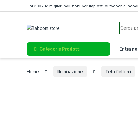
Skip to navigation
Skip to content
Dal 2002 le migliori soluzioni per impianti autodoor e indoo
Search f
Categorie Prodotti
Entra ne
Home
Illuminazione
Teli riflettenti