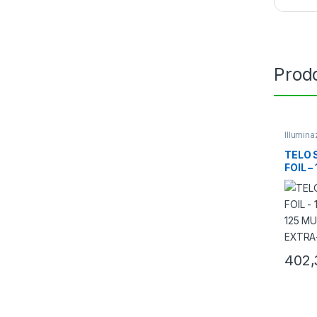
Prodo
Illumin
TELO 
FOIL –
– 125
EXTRA
402,