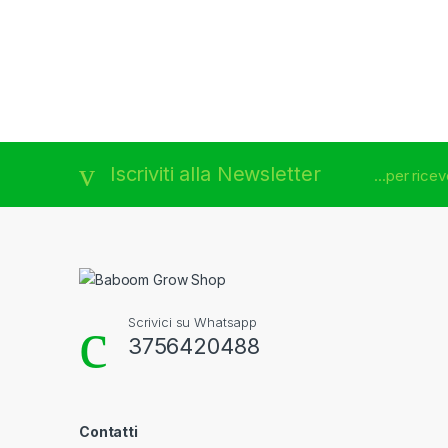
Brands Carousel
Iscriviti alla Newsletter
...per rice
Scrivici su Whatsapp
3756420488
Contatti