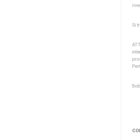
riv
Si 
ATT
inte
prod
Per
Bob
CO