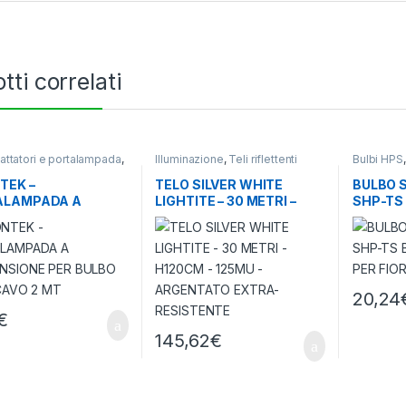
tti correlati
dattatori e portalampada
,
Illuminazione
,
Teli riflettenti
Bulbi HPS
azione
Lampade O
TEK –
TELO SILVER WHITE
BULBO 
ALAMPADA A
LIGHTITE – 30 METRI –
SHP-TS
NSIONE PER BULBO
H120CM – 125MU –
SPECTR
 CAVO 2 MT
ARGENTATO EXTRA-
FIORITU
RESISTENTE
20,24
€
145,62
€