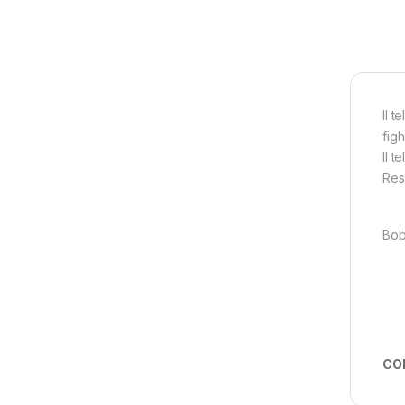
Il 
figh
Il t
Res
Bob
CO