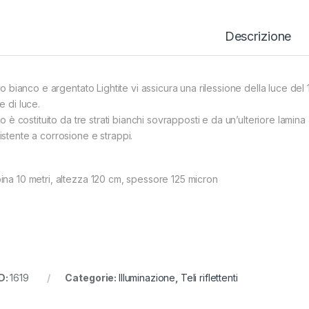
Descrizione
telo bianco e argentato Lightite vi assicura una rilessione della luce 
e di luce.
elo è costituito da tre strati bianchi sovrapposti e da un’ulteriore lamina
istente a corrosione e strappi.
ina 10 metri, altezza 120 cm, spessore 125 micron
D:
1619
Categorie:
Illuminazione
,
Teli riflettenti