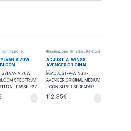
,
Illuminazione
,
Illuminazione
,
Riflettori
,
Riflettori
rticultura
e Light Rail
SYLVANIA 70W
ADJUST-A-WINGS –
 BLOOM
AVENGER ORIGINAL
UM PER
MEDIUM – CON SUPER
RA – PASSE E27
SPREADER
€
112,85
€