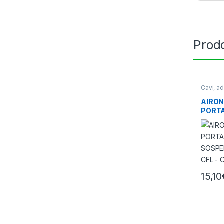
Prodo
Cavi, a
Illumin
AIRON
PORT
SOSPE
CFL –
15,10