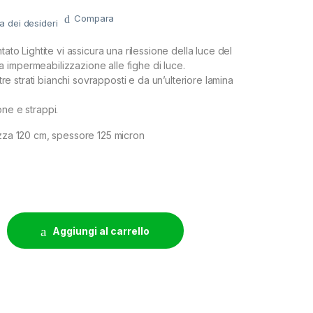
Compara
ta dei desideri
tato Lightite vi assicura una rilessione della luce del
impermeabilizzazione alle fighe di luce.
a tre strati bianchi sovrapposti e da un’ulteriore lamina
one e strappi.
ezza 120 cm, spessore 125 micron
E LIGHTITE - 10 METRI - H120CM - 125MU - ARGENTATO EXTRA-
Aggiungi al carrello