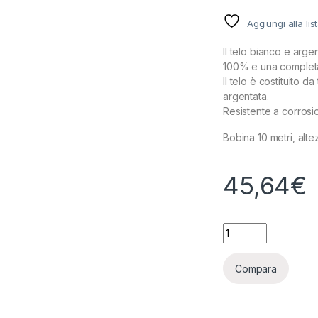
Aggiungi alla lis
Il telo bianco e argen
100% e una completa 
Il telo è costituito d
argentata.
Resistente a corrosi
Bobina 10 metri, alt
45,64
€
TELO SILVER WHIT
Compara