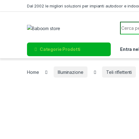
Skip to navigation
Skip to content
Dal 2002 le migliori soluzioni per impianti autodoor e indoo
Search f
Categorie Prodotti
Entra ne
Home
Illuminazione
Teli riflettenti