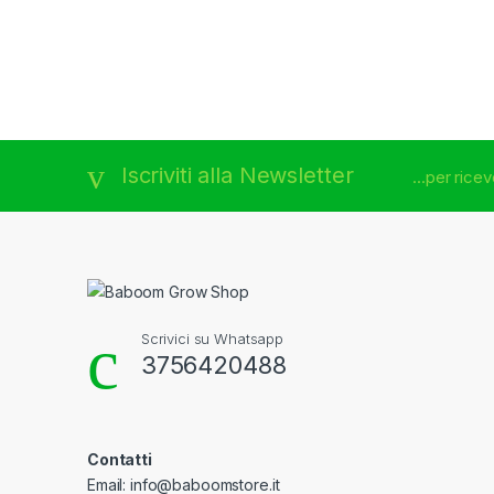
Brands Carousel
Iscriviti alla Newsletter
...per rice
Scrivici su Whatsapp
3756420488
Contatti
Email: info@baboomstore.it