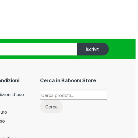
Iscriviti
ondizioni
Cerca in Baboom Store
Cerca:
izioni d'uso
Cerca
curo
sso