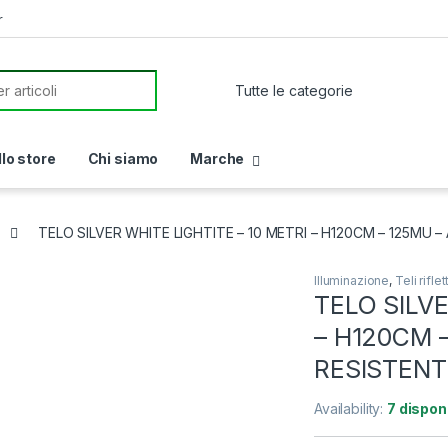
r
or:
llo store
Chi siamo
Marche
TELO SILVER WHITE LIGHTITE – 10 METRI – H120CM – 125MU
Illuminazione
,
Teli riflet
TELO SILVE
– H120CM 
RESISTENT
Availability:
7 disponi