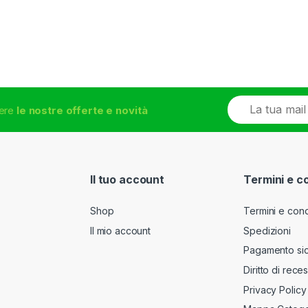
E
vere
le nostre offerte e novità
m
a
i
l
*
Il tuo account
Termini e c
Shop
Termini e cond
Il mio account
Spedizioni
Pagamento si
Diritto di rece
Privacy Policy