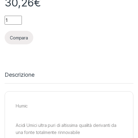
30,26
€
TERRA AQUATICA (GHE) - HUMIC - 1L quantity
Compara
Descrizione
Humic
Acidi Umici ultra puri di altissima qualità derivanti da
una fonte totalmente rinnovabile