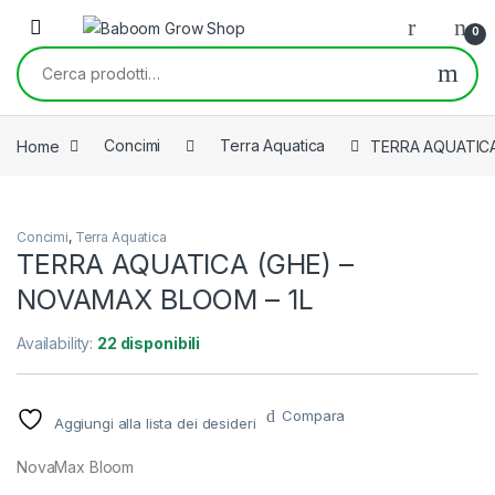
Skip to navigation
Skip to content
0
Cerca:
Home
Concimi
Terra Aquatica
TERRA AQUATICA
Concimi
,
Terra Aquatica
TERRA AQUATICA (GHE) –
NOVAMAX BLOOM – 1L
Availability:
22 disponibili
Compara
Aggiungi alla lista dei desideri
NovaMax Bloom