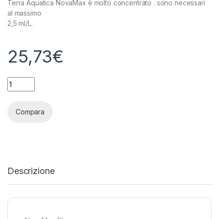
Terra Aquatica NovaMax è molto concentrato : sono necessari
al massimo
2,5 ml/L.
25,73
€
TERRA AQUATICA (GHE) - NOVAMAX BLOOM - 1L quantity
Compara
Descrizione