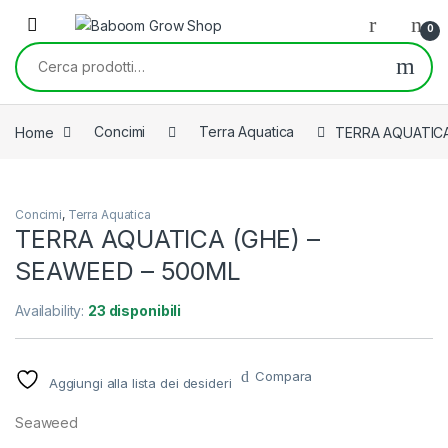
Skip to navigation
Skip to content
0
Cerca:
Home
Concimi
Terra Aquatica
TERRA AQUATICA
Concimi
,
Terra Aquatica
TERRA AQUATICA (GHE) –
SEAWEED – 500ML
Availability:
23 disponibili
Compara
Aggiungi alla lista dei desideri
Seaweed