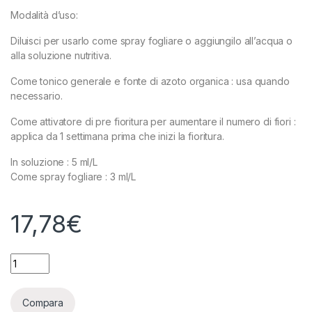
Modalità d’uso:
Diluisci per usarlo come spray fogliare o aggiungilo all’acqua o
alla soluzione nutritiva.
Come tonico generale e fonte di azoto organica : usa quando
necessario.
Come attivatore di pre fioritura per aumentare il numero di fiori :
applica da 1 settimana prima che inizi la fioritura.
In soluzione : 5 ml/L
Come spray fogliare : 3 ml/L
17,78
€
TERRA AQUATICA (GHE) - SEAWEED - 500ML quantity
Compara