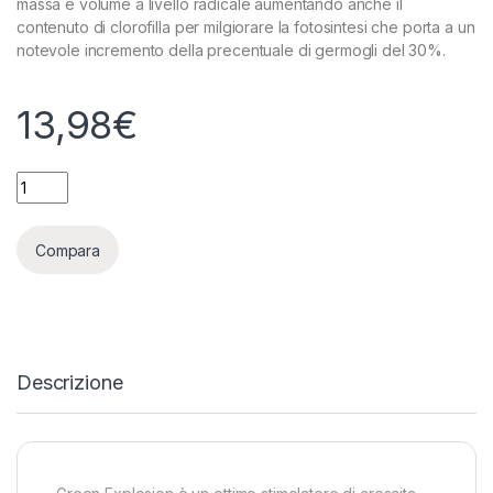
massa e volume a livello radicale aumentando anche il
contenuto di clorofilla per milgiorare la fotosintesi che porta a un
notevole incremento della precentuale di germogli del 30%.
13,98
€
TOP CROP - GREEN EXPLOSION - 250ML quantity
Compara
Descrizione