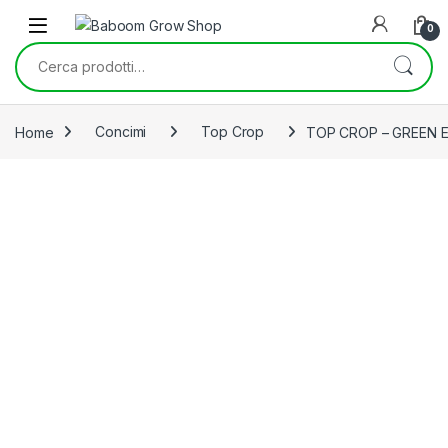
Skip to navigation
Skip to content
0
Cerca:
Home
Concimi
Top Crop
TOP CROP – GREEN 