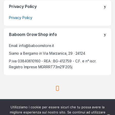
Privacy Policy
Privacy Policy
Baboom Grow Shop info
Email: info@baboomstore.it
Siamo a Bergamo in Via Marzanica, 29 · 24124
P.iva 03840610160 - REA : BG-412759 - C.F. e n° iscr.
Registro Imprese MGRRRT73m21F205j
Utilizziamo i cookie per essere sicuri che tu possa avere la
migliore esperienza sul nostro sito. Se continui ad utilizzare