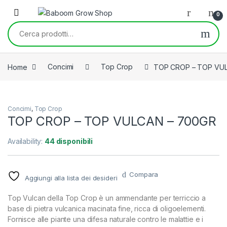
Skip to navigation
Skip to content
0
Cerca:
Home
Concimi
Top Crop
TOP CROP – TOP VU
Concimi
,
Top Crop
TOP CROP – TOP VULCAN – 700GR
Availability:
44 disponibili
Compara
Aggiungi alla lista dei desideri
Top Vulcan della Top Crop è un ammendante per terriccio a
base di pietra vulcanica macinata fine, ricca di oligoelementi.
Fornisce alle piante una difesa naturale contro le malattie e i