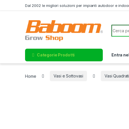
Skip to navigation
Skip to content
Dal 2002 le migliori soluzioni per impianti autodoor e indoo
Search f
Categorie Prodotti
Entra ne
Home
Vasi e Sottovasi
Vasi Quadrat