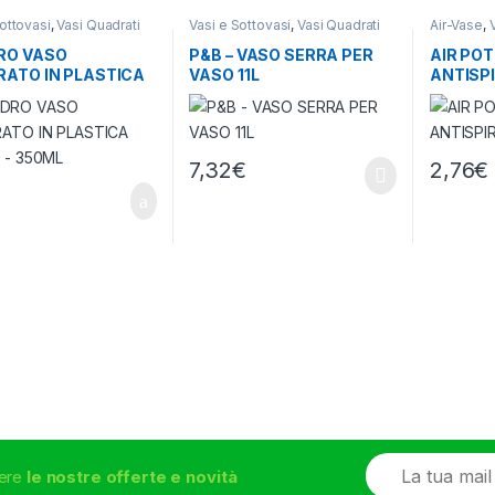
ottovasi
,
Vasi Quadrati
Vasi e Sottovasi
,
Vasi Quadrati
Air-Vase
,
RO VASO
P&B – VASO SERRA PER
AIR POT
ATO IN PLASTICA
VASO 11L
ANTISPI
 – 350ML
7.5L
7,32
€
2,76
€
€
E
vere
le nostre offerte e novità
m