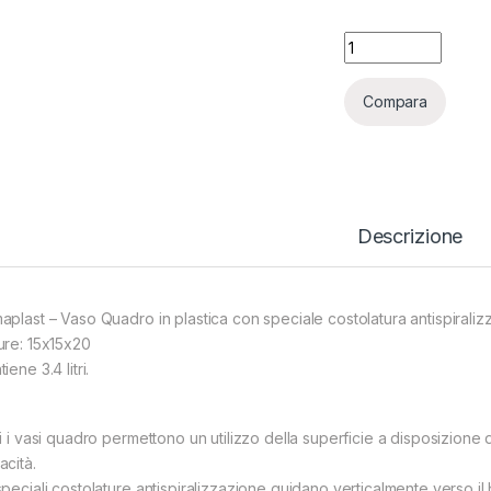
VASO QUADRATO CO
Compara
Descrizione
aplast – Vaso Quadro in plastica con speciale costolatura antispiraliz
ure: 15x15x20
iene 3.4 litri.
i i vasi quadro permettono un utilizzo della superficie a disposizione d
acità.
peciali costolature antispiralizzazione guidano verticalmente verso il 