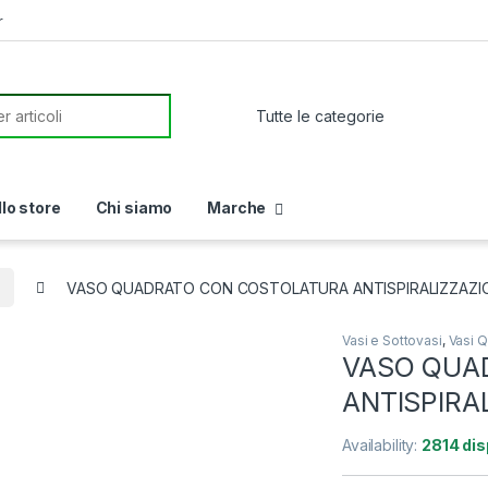
r
or:
llo store
Chi siamo
Marche
i
VASO QUADRATO CON COSTOLATURA ANTISPIRALIZZAZION
Vasi e Sottovasi
,
Vasi Q
VASO QUA
ANTISPIRA
Availability:
2814 dis