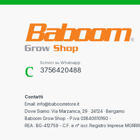
Scrivici su Whatsapp
3756420488
Contatti
Email: info@baboomstore.it
Dove Siamo: Via Marzanica, 29 · 24124 · Bergamo
Baboom Grow Shop - P.iva 03840610160 -
REA : BG-412759 - C.F. e n° iscr. Registro Imprese MGR