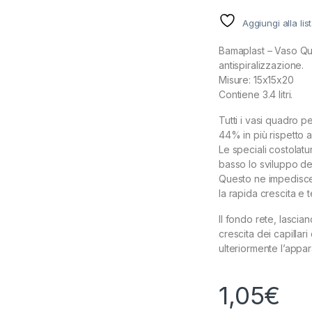
Aggiungi alla lis
Bamaplast – Vaso Qua
antispiralizzazione.
Misure: 15x15x20
Contiene 3.4 litri.
Tutti i vasi quadro p
44% in più rispetto a
Le speciali costolatu
basso lo sviluppo del
Questo ne impedisce 
la rapida crescita e t
Il fondo rete, lascian
crescita dei capillar
ulteriormente l’appar
1,05
€