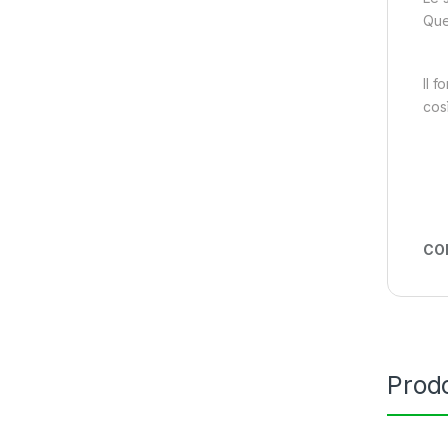
Que
Il f
così
CO
Prodo