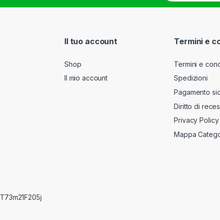
a
i
l
*
Il tuo account
Termini e c
Shop
Termini e cond
Il mio account
Spedizioni
Pagamento si
Diritto di rece
Privacy Policy
Mappa Catego
RRT73m21F205j