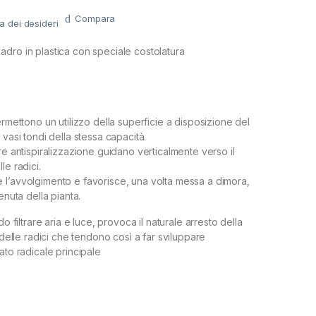
Compara
ta dei desideri
dro in plastica con speciale costolatura
ermettono un utilizzo della superficie a disposizione del
 vasi tondi della stessa capacità.
re antispiralizzazione guidano verticalmente verso il
le radici.
l’avvolgimento e favorisce, una volta messa a dimora,
enuta della pianta.
do filtrare aria e luce, provoca il naturale arresto della
i delle radici che tendono così a far sviluppare
ato radicale principale