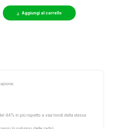
N COSTOLATURA ANTISPIRALIZZAZIONE 15X15X20 - 3.4L qua
Aggiungi al carrello
zazione.
el 44% in più rispetto a vasi tondi della stessa
basso lo sviluppo delle radici.