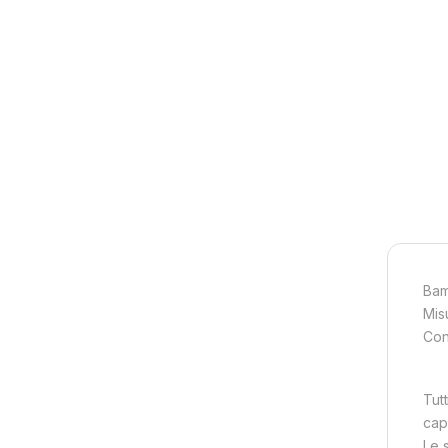
Bam
Mis
Cont
Tutt
cap
Le s