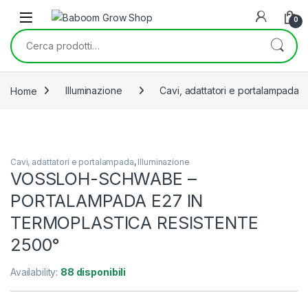
Skip to navigation
Skip to content
0
Cerca:
Home
Illuminazione
Cavi, adattatori e portalampada
Cavi, adattatori e portalampada
,
Illuminazione
VOSSLOH-SCHWABE –
PORTALAMPADA E27 IN
TERMOPLASTICA RESISTENTE
2500°
Availability:
88 disponibili