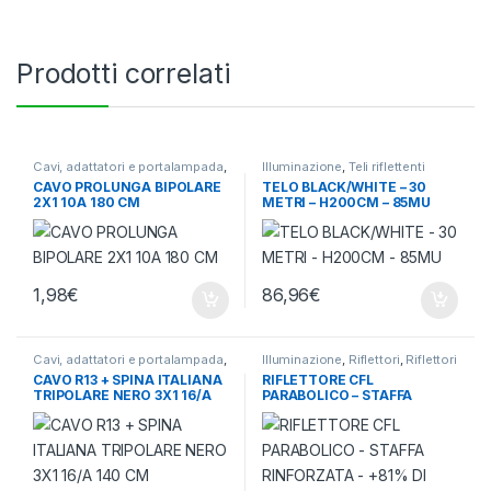
Prodotti correlati
Cavi, adattatori e portalampada
,
Illuminazione
,
Teli riflettenti
Illuminazione
CAVO PROLUNGA BIPOLARE
TELO BLACK/WHITE – 30
2X1 10A 180 CM
METRI – H200CM – 85MU
1,98
€
86,96
€
Cavi, adattatori e portalampada
,
Illuminazione
,
Riflettori
,
Riflettori
Illuminazione
e Light Rail
CAVO R13 + SPINA ITALIANA
RIFLETTORE CFL
TRIPOLARE NERO 3X1 16/A
PARABOLICO – STAFFA
140 CM
RINFORZATA – +81% DI
RIFLESSIONE