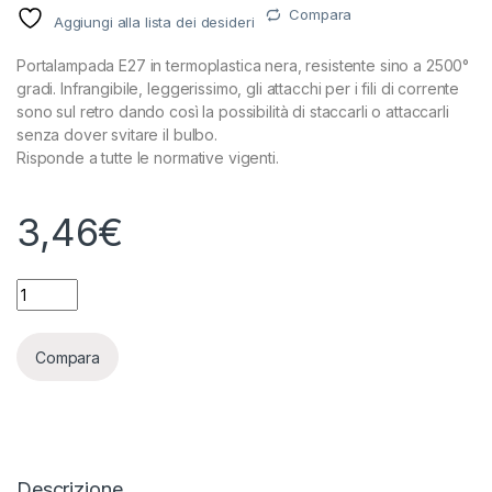
Compara
Aggiungi alla lista dei desideri
Portalampada E27 in termoplastica nera, resistente sino a 2500°
gradi. Infrangibile, leggerissimo, gli attacchi per i fili di corrente
sono sul retro dando così la possibilità di staccarli o attaccarli
senza dover svitare il bulbo.
Risponde a tutte le normative vigenti.
3,46
€
VOSSLOH-SCHWABE - PORTALAMPADA E27 IN TERMOPLASTIC
Compara
Descrizione