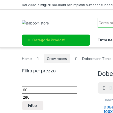
Skip to navigation
Skip to content
Dal 2002 le migliori soluzioni per impianti autodoor e indoo
Search f
Categorie Prodotti
Entra ne
Home
Grow rooms
Dobermann Tents
Filtra per prezzo
Dobe
Prezzo Min
Prezzo Max
Dober
Filtra
DOBE
100X