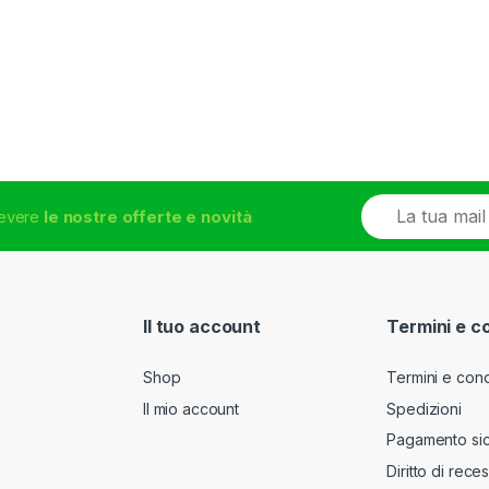
E
icevere
le nostre offerte e novità
m
a
i
l
*
Il tuo account
Termini e c
Shop
Termini e cond
Il mio account
Spedizioni
Pagamento si
Diritto di rece