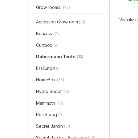
Grow rooms
(172)
Visualizza
Accessori Growroom
(14)
Bonanza
(1)
Cultibox
(8)
Dobermann Tents
(13)
Essicatori
(3)
HomeBox
(23)
Hydro Shoot
(10)
Mammoth
(22)
Reti Scrog
(1)
Secret Jardin
(34)
Secret Jardin – Accessori
(43)