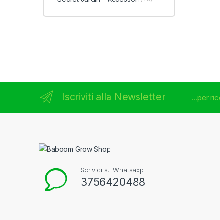
Brands Carousel
Iscriviti alla Newsletter
...per r
Scrivici su Whatsapp
3756420488