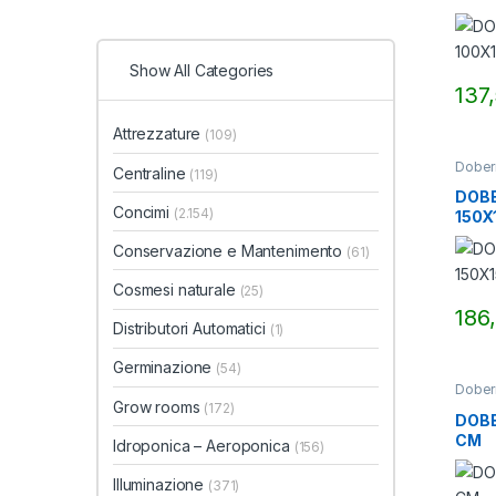
Show All Categories
137
Attrezzature
(109)
Dober
Centraline
(119)
DOBE
Concimi
(2.154)
150X
Conservazione e Mantenimento
(61)
Cosmesi naturale
(25)
186
Distributori Automatici
(1)
Germinazione
(54)
Dober
Grow rooms
(172)
DOBE
CM
Idroponica – Aeroponica
(156)
Illuminazione
(371)