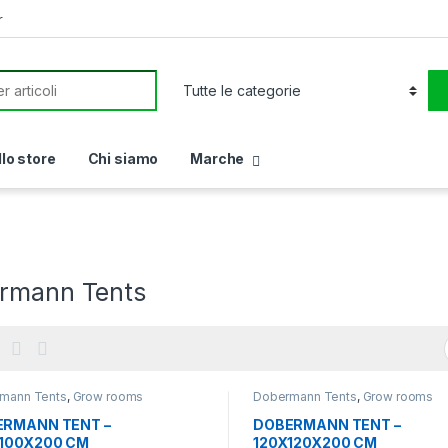
r
or:
llo store
Chi siamo
Marche
rmann Tents
mann Tents
,
Grow rooms
Dobermann Tents
,
Grow rooms
RMANN TENT –
DOBERMANN TENT –
100X200 CM
120X120X200 CM