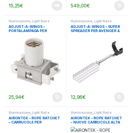
15,25
€
549,00
€
Illuminazione
,
Light Rail e
Illuminazione
,
Light Rail e
Accessori
,
Riflettori e Light Rail
Accessori
,
Riflettori e Light Rail
ADJUST-A-WINGS –
ADJUST-A-WINGS – SUPER
PORTALAMPADA PER
SPREADER PER AVENGER &
AVENGER ORIGINAL,
ENFORCER MEDIUM
ENFORCER E DEFENDER
25,94
€
12,96
€
Illuminazione
,
Light Rail e
Illuminazione
,
Light Rail e
Accessori
,
Riflettori e Light Rail
Accessori
,
Riflettori e Light Rail
AIRONTEK – ROPE RATCHET
AIRONTEK – ROPE RATCHET
– CARRUCOLE PER
– NUOVE CARRUCOLE ALTA
RIFLETTORI – MAX 70KG
RESISTENZA – MAX 68KG