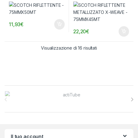
75MMX45MT
11,93
€
22,20
€
Visualizzazione di 16 risultati
Brands Carousel
Il tuo account