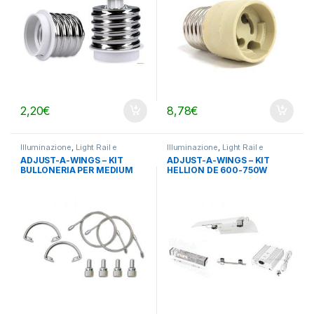
2,20
€
8,78
€
Illuminazione
,
Light Rail e
Illuminazione
,
Light Rail e
Accessori
,
Riflettori e Light Rail
Accessori
,
Riflettori e Light Rail
ADJUST-A-WINGS – KIT
ADJUST-A-WINGS – KIT
BULLONERIA PER MEDIUM
HELLION DE 600-750W
(TUTTI I MODELLI)
DEFENDER REMOTE