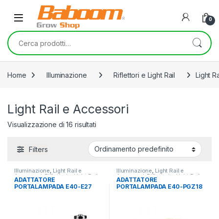
Skip to navigation
Skip to content
0
Cerca:
Home
Illuminazione
Riflettori e Light Rail
Light R
Light Rail e Accessori
Visualizzazione di 16 risultati
Filters
Illuminazione
,
Light Rail e
Illuminazione
,
Light Rail e
Accessori
,
Riflettori e Light Rail
Accessori
,
Riflettori e Light Rail
ADATTATORE
ADATTATORE
PORTALAMPADA E40-E27
PORTALAMPADA E40-PGZ18
(E-40/CMH)