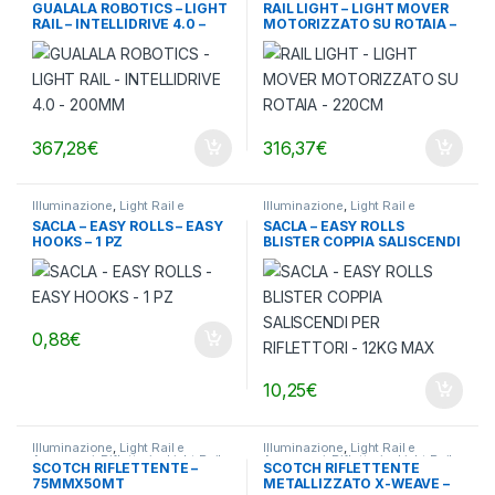
GUALALA ROBOTICS – LIGHT
RAIL LIGHT – LIGHT MOVER
RAIL – INTELLIDRIVE 4.0 –
MOTORIZZATO SU ROTAIA –
200MM
220CM
367,28
€
316,37
€
Illuminazione
,
Light Rail e
Illuminazione
,
Light Rail e
Accessori
,
Riflettori e Light Rail
Accessori
,
Riflettori e Light Rail
SACLA – EASY ROLLS – EASY
SACLA – EASY ROLLS
HOOKS – 1 PZ
BLISTER COPPIA SALISCENDI
PER RIFLETTORI – 12KG MAX
0,88
€
10,25
€
Illuminazione
,
Light Rail e
Illuminazione
,
Light Rail e
Accessori
,
Riflettori e Light Rail
Accessori
,
Riflettori e Light Rail
SCOTCH RIFLETTENTE –
SCOTCH RIFLETTENTE
75MMX50MT
METALLIZZATO X-WEAVE –