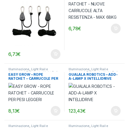
6,78
€
6,73
€
Illuminazione
,
Light Rail e
Illuminazione
,
Light Rail e
Accessori
,
Riflettori e Light Rail
Accessori
,
Riflettori e Light Rail
EASY GROW – ROPE
GUALALA ROBOTICS – ADD-
RATCHET – CARRUCOLE PER
A-LAMP X INTELLIDRIVE
PESI LEGGERI
8,13
€
123,43
€
Illuminazione
,
Light Rail e
Illuminazione
,
Light Rail e
Accessori
,
Riflettori e Light Rail
Accessori
,
Riflettori e Light Rail