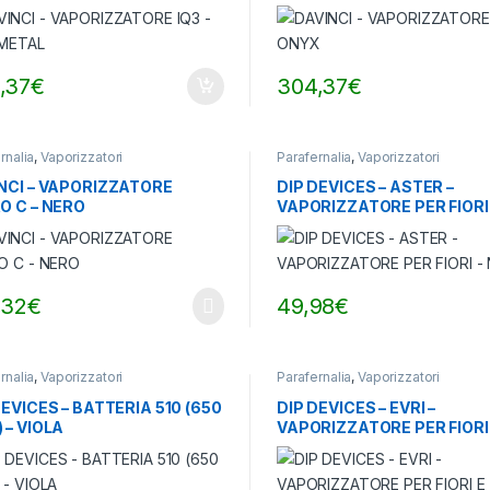
,37
€
304,37
€
rnalia
,
Vaporizzatori
Parafernalia
,
Vaporizzatori
NCI – VAPORIZZATORE
DIP DEVICES – ASTER –
O C – NERO
VAPORIZZATORE PER FIORI
NERO
,32
€
49,98
€
rnalia
,
Vaporizzatori
Parafernalia
,
Vaporizzatori
DEVICES – BATTERIA 510 (650
DIP DEVICES – EVRI –
 – VIOLA
VAPORIZZATORE PER FIORI
CONCENRTATI – COSMIC