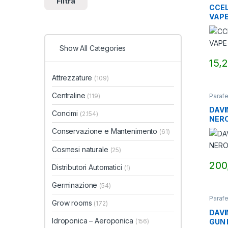
Filtra
CCEL
VAPE
Show All Categories
15,
Attrezzature
(109)
Centraline
Parafe
(119)
DAVI
Concimi
(2.154)
NER
Conservazione e Mantenimento
(61)
Cosmesi naturale
(25)
200
Distributori Automatici
(1)
Germinazione
(54)
Parafe
Grow rooms
(172)
DAVI
Idroponica – Aeroponica
GUN
(156)