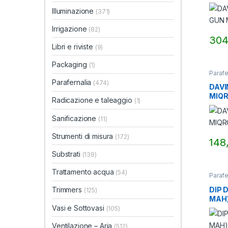
Illuminazione
(371)
Irrigazione
(82)
304
Libri e riviste
(9)
Packaging
(1)
Parafe
Parafernalia
(474)
DAVI
MIQR
Radicazione e taleaggio
(1)
Sanificazione
(11)
Strumenti di misura
(172)
148
Substrati
(139)
Trattamento acqua
(54)
Parafe
DIP 
Trimmers
(125)
MAH)
Vasi e Sottovasi
(105)
Ventilazione – Aria
(512)