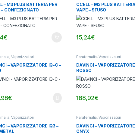
L – M3 PLUS BATTERIA PER
CCELL – M3 PLUS BATTERI
 – CONFEZIONATO
VAPE – SFUSO
24
€
15,24
€
rnalia
,
Vaporizzatori
Parafernalia
,
Vaporizzatori
NCI – VAPORIZZATORE IQ-C –
DAVINCI – VAPORIZZATORE 
O
ROSSO
,98
€
188,92
€
rnalia
,
Vaporizzatori
Parafernalia
,
Vaporizzatori
NCI – VAPORIZZATORE IQ3 –
DAVINCI – VAPORIZZATORE 
 METAL
ONYX