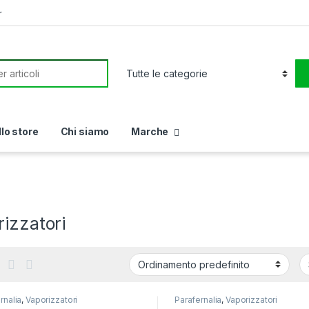
r
or:
llo store
Chi siamo
Marche
izzatori
rnalia
,
Vaporizzatori
Parafernalia
,
Vaporizzatori