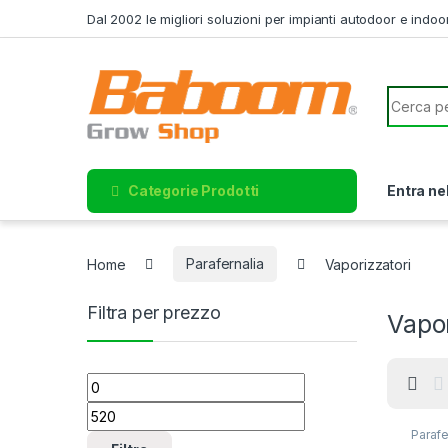
Skip to navigation
Skip to content
Dal 2002 le migliori soluzioni per impianti autodoor e indoo
Search f
Categorie Prodotti
Entra ne
Home
Parafernalia
Vaporizzatori
Filtra per prezzo
Vapor
Prezzo Min
Prezzo Max
Parafe