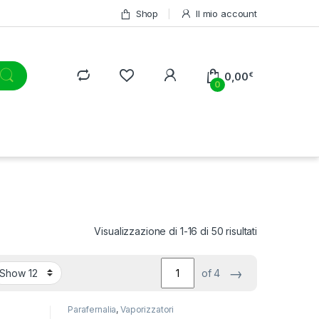
Shop
Il mio account
0,00
€
0
Visualizzazione di 1-16 di 50 risultati
→
of 4
Parafernalia
,
Vaporizzatori