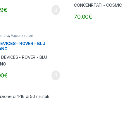
99
€
70,00
€
rnalia
,
Vaporizzatori
DEVICES – ROVER – BLU
ANO
00
€
zione di 1-16 di 50 risultati