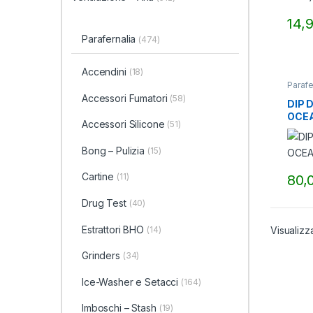
14,
Parafernalia
(474)
Accendini
(18)
Parafe
Accessori Fumatori
(58)
DIP 
OCE
Accessori Silicone
(51)
Bong – Pulizia
(15)
Cartine
(11)
80,
Drug Test
(40)
Estrattori BHO
(14)
Visualizza
Grinders
(34)
Ice-Washer e Setacci
(164)
Imboschi – Stash
(19)