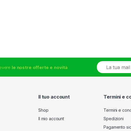
E
icevere
le nostre offerte e novità
m
a
i
l
*
Il tuo account
Termini e c
Shop
Termini e cond
Il mio account
Spedizioni
Pagamento si