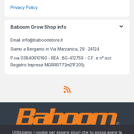
Privacy Policy
Baboom Grow Shop info
Email: info@baboomstore.it
Siamo a Bergamo in Via Marzanica, 29 · 24124
P.iva 03840610160 - REA : BG-412759 - C.F. e n° iscr.
Registro Imprese MGRRRT73m21F205j
Utilizziamo i cookie per essere sicuri che tu possa avere la