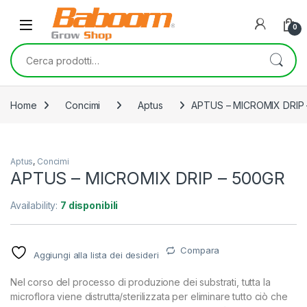
Skip to navigation
Skip to content
0
Cerca:
Home
Concimi
Aptus
APTUS – MICROMIX DRIP
Aptus
,
Concimi
APTUS – MICROMIX DRIP – 500GR
Availability:
7 disponibili
Compara
Aggiungi alla lista dei desideri
Nel corso del processo di produzione dei substrati, tutta la
microflora viene distrutta/sterilizzata per eliminare tutto ciò che