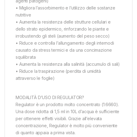
agenti patogeni)
• Migliora l’assorbimento e l’utilizzo delle sostanze
nutritive
• Aumenta la resistenza delle strutture cellulari e
dello strato epidermico, rinforzando le piante e
irrobustendo gli steli (aumento del peso secco)
• Riduce e controlla l’allungamento degli internodi
causato da stress termici e da una concimazione
squilibrata
• Aumenta la resistenza alla salinità (accumulo di sali)
• Riduce la traspirazione (perdita di umidità
attraverso le foglie)
MODALITÀ D’USO DI REGULATOR?
Regulator è un prodotto molto concentrato (1:6660).
Una dose ridotta di 1,5 ml in 10L d’acqua è sufficiente
per ottenere effetti visibili. Grazie all’elevata
concentrazione, Regulator è molto più conveniente
di quanto appaia a prima vista.