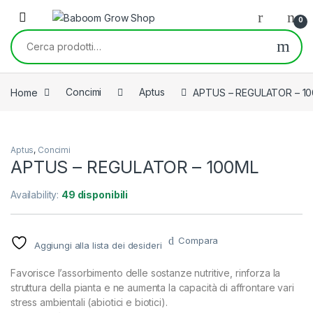
Skip to navigation
Skip to content
0
Cerca:
Home
Concimi
Aptus
APTUS – REGULATOR – 1
Aptus
,
Concimi
APTUS – REGULATOR – 100ML
Availability:
49 disponibili
Compara
Aggiungi alla lista dei desideri
Favorisce l’assorbimento delle sostanze nutritive, rinforza la
struttura della pianta e ne aumenta la capacità di affrontare vari
stress ambientali (abiotici e biotici).