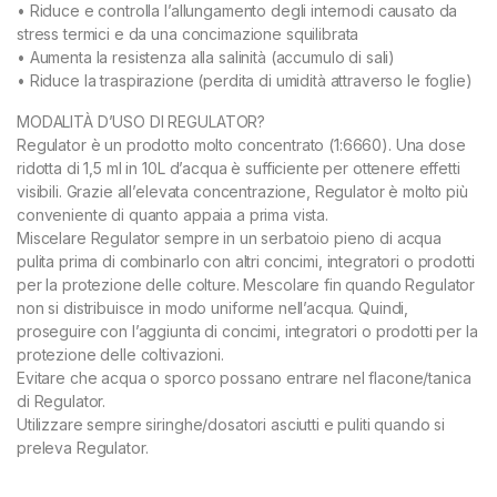
• Riduce e controlla l’allungamento degli internodi causato da
stress termici e da una concimazione squilibrata
• Aumenta la resistenza alla salinità (accumulo di sali)
• Riduce la traspirazione (perdita di umidità attraverso le foglie)
MODALITÀ D’USO DI REGULATOR?
Regulator è un prodotto molto concentrato (1:6660). Una dose
ridotta di 1,5 ml in 10L d’acqua è sufficiente per ottenere effetti
visibili. Grazie all’elevata concentrazione, Regulator è molto più
conveniente di quanto appaia a prima vista.
Miscelare Regulator sempre in un serbatoio pieno di acqua
pulita prima di combinarlo con altri concimi, integratori o prodotti
per la protezione delle colture. Mescolare fin quando Regulator
non si distribuisce in modo uniforme nell’acqua. Quindi,
proseguire con l’aggiunta di concimi, integratori o prodotti per la
protezione delle coltivazioni.
Evitare che acqua o sporco possano entrare nel flacone/tanica
di Regulator.
Utilizzare sempre siringhe/dosatori asciutti e puliti quando si
preleva Regulator.