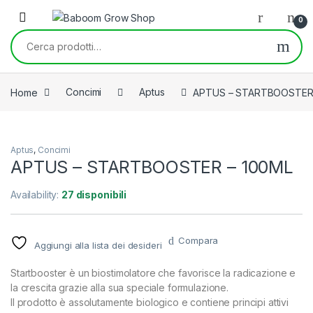
Skip to navigation
Skip to content
0
Cerca:
Home
Concimi
Aptus
APTUS – STARTBOOSTER 
Aptus
,
Concimi
APTUS – STARTBOOSTER – 100ML
Availability:
27 disponibili
Compara
Aggiungi alla lista dei desideri
Startbooster è un biostimolatore che favorisce la radicazione e
la crescita grazie alla sua speciale formulazione.
Il prodotto è assolutamente biologico e contiene principi attivi