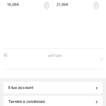
18,68
€
21,69
€
Brands Carousel
Il tuo account
Termini e condizioni