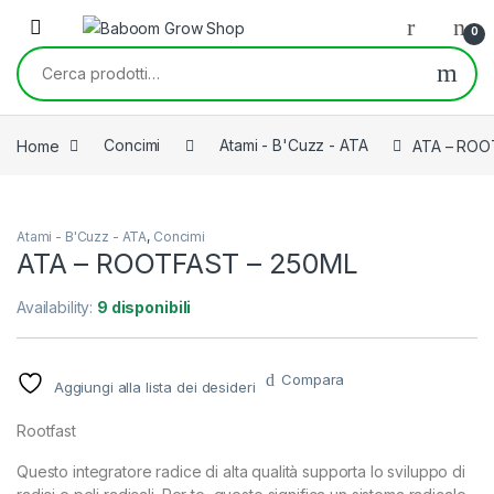
Skip to navigation
Skip to content
0
Cerca:
Home
Concimi
Atami - B'Cuzz - ATA
ATA – ROO
Atami - B'Cuzz - ATA
,
Concimi
ATA – ROOTFAST – 250ML
Availability:
9 disponibili
Compara
Aggiungi alla lista dei desideri
Rootfast
Questo integratore radice di alta qualità supporta lo sviluppo di