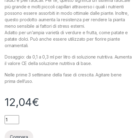
radici e peli radicali. Per te, questo significa un sistema radicale
più grande e molti piccoli capillari attraverso i quali i nutrienti
possono essere assorbiti in modo ottimale dalle piante. Inoltre,
questo prodotto aumenta la resistenza per rendere la pianta
meno sensibile ai fattori di stress esterni.
Adatto per un’ampia varietà di verdure e frutta, come patate e
patate dolci. Può anche essere utilizzato per fiorire piante
ornamentali.
Dosaggio: da 0,1 a 0,3 ml per litro di soluzione nutritiva. Aumenta
il valore CE della soluzione nutritiva di base.
Nelle prime 3 settimane della fase di crescita. Agitare bene
prima dell’uso.
12,04
€
ATA - ROOTFAST - 250ML quantity
Compara