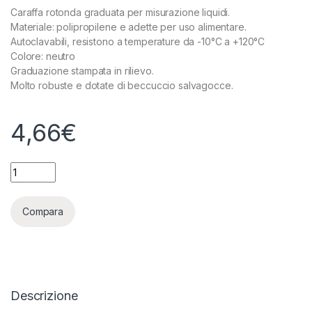
Caraffa rotonda graduata per misurazione liquidi.
Materiale: polipropilene e adette per uso alimentare.
Autoclavabili, resistono a temperature da -10°C a +120°C
Colore: neutro
Graduazione stampata in rilievo.
Molto robuste e dotate di beccuccio salvagocce.
4,66
€
CARAFFA TONDA GRADUATA PER MISURAZIONE LIQUIDI - 100
Compara
Descrizione