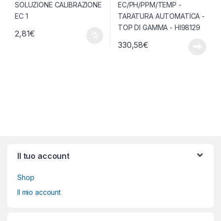
2,81
€
330,58
€
Brands Carousel
Il tuo account
Shop
Il mio account