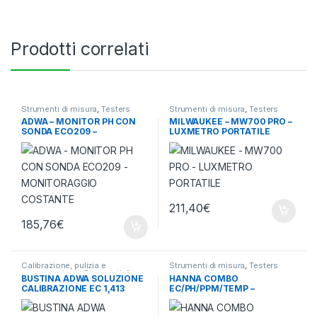
Prodotti correlati
Strumenti di misura
,
Testers
Strumenti di misura
,
Testers
termometri e igrometri
termometri e igrometri
ADWA – MONITOR PH CON
MILWAUKEE – MW700 PRO –
SONDA ECO209 –
LUXMETRO PORTATILE
MONITORAGGIO COSTANTE
211,40
€
185,76
€
Calibrazione, pulizia e
Strumenti di misura
,
Testers
conservazione
,
Strumenti di
termometri e igrometri
BUSTINA ADWA SOLUZIONE
HANNA COMBO
misura
CALIBRAZIONE EC 1,413
EC/PH/PPM/TEMP –
MILLI SIEMENS – USA E
TARATURA AUTOMATICA –
GETTA – 20ML
TOP DI GAMMA – HI98129