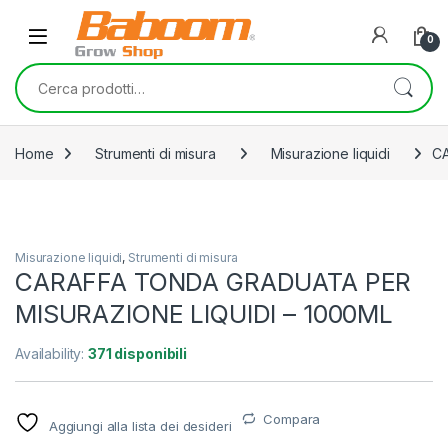
Skip to navigation
Skip to content
0
Cerca:
Home
Strumenti di misura
Misurazione liquidi
CA
Misurazione liquidi
,
Strumenti di misura
CARAFFA TONDA GRADUATA PER
MISURAZIONE LIQUIDI – 1000ML
Availability:
371 disponibili
Compara
Aggiungi alla lista dei desideri