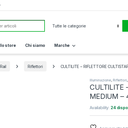
r
or:
llo store
Chi siamo
Marche
 Rail
Riflettori
CULTILITE – RIFLETTORE CULTISTAR
Illuminazione
,
Riflettori
CULTILITE 
MEDIUM – 
Availability:
24 dispon