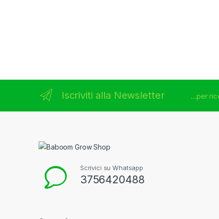
Brands Carousel
Iscriviti alla Newsletter
...per r
Scrivici su Whatsapp
3756420488