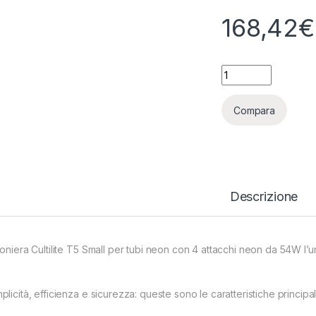
168,42
€
CULTILITE - RIFLE
Compara
Descrizione
foniera Cultilite T5 Small per tubi neon con 4 attacchi neon da 54W l’
licità, efficienza e sicurezza: queste sono le caratteristiche principali 