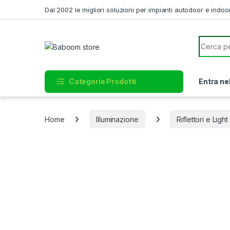
Skip to navigation
Skip to content
Dal 2002 le migliori soluzioni per impianti autodoor e indoo
Search f
Categorie Prodotti
Entra ne
Home
Illuminazione
Riflettori e Light