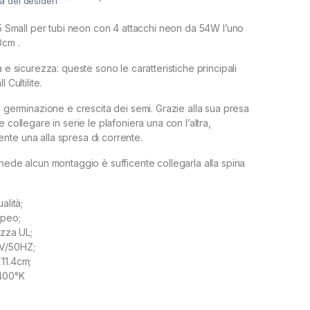
ta dei desideri
 T5 Small per tubi neon con 4 attacchi neon da 54W l’uno
0cm .
a e sicurezza: queste sono le caratteristiche principali
 Cultilite.
a germinazione e crescita dei semi. Grazie alla sua presa
e collegare in serie le plafoniera una con l’altra,
te una alla spresa di corrente.
chede alcun montaggio è sufficente collegarla alla spina
alità;
opeo;
ezza UL;
V/50HZ;
11.4cm;
6400°K