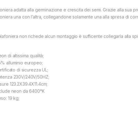
foniera adatta alla germinazione e crescita dei semi. Grazie alla sua pr
foniera una con l’altra, collegandone solamente una alla spresa di cor
plafoniera non richede alcun montaggio è sufficente collegarla alla spi
on di altissima qualità;
5% alluminio europeo;
rtificato di sicurezza UL;
otenza 230V/240V/50HZ;
isure 123.2X39.4X11.4cm;
nclude neon da 6400°K
eso: 19 kg;