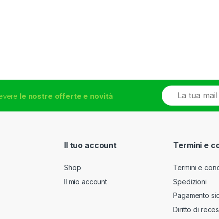
E
icevere
le nostre offerte e novità
m
a
i
l
*
Il tuo account
Termini e c
Shop
Termini e cond
Il mio account
Spedizioni
Pagamento si
Diritto di rece