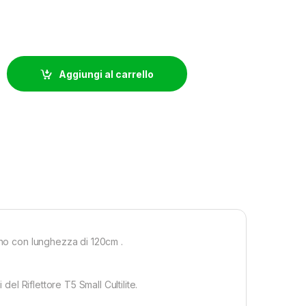
TTORE CULTISTAR T5 MEDIUM - 4 TUBI - 216W - 120CM quantity
Aggiungi al carrello
uno con lunghezza di 120cm .
del Riflettore T5 Small Cultilite.