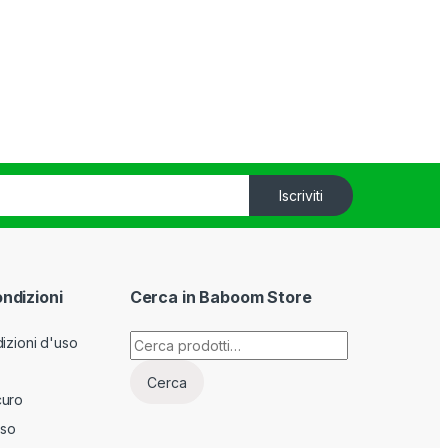
Iscriviti
ondizioni
Cerca in Baboom Store
Cerca:
izioni d'uso
Cerca
curo
sso