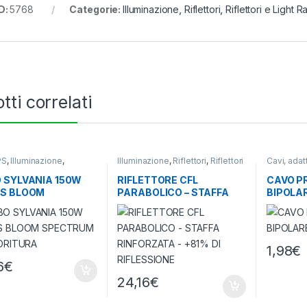
D:
5768
Categorie:
Illuminazione
,
Riflettori
,
Riflettori e Light Ra
tti correlati
PS
,
Illuminazione
,
Illuminazione
,
Riflettori
,
Riflettori
Cavi, adat
 Orticultura
e Light Rail
Illuminazi
 SYLVANIA 150W
RIFLETTORE CFL
CAVO P
TS BLOOM
PARABOLICO – STAFFA
BIPOLAR
TRUM PER
RINFORZATA – +81% DI
TURA
RIFLESSIONE
1,98
€
6
€
24,16
€