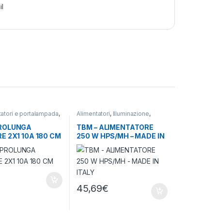
il
tatori e portalampada
,
Alimentatori
,
Illuminazione
,
one
Meccanici
ROLUNGA
TBM – ALIMENTATORE
E 2X1 10A 180 CM
250 W HPS/MH – MADE IN
ITALY
45,69
€