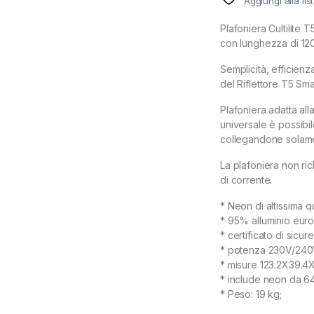
Aggiungi alla lis
Plafoniera Cultilite
con lunghezza di 12
Semplicità, efficienz
del Riflettore T5 Small
Plafoniera adatta all
universale è possibil
collegandone solamen
La plafoniera non ri
di corrente.
* Neon di altissima qu
* 95% alluminio eur
* certificato di sicur
* potenza 230V/240
* misure 123.2X39.4X
* include neon da 
* Peso: 19 kg;