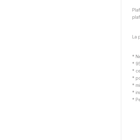
Pla
pla
La 
* Ne
* 9
* ce
* p
* m
* i
* P