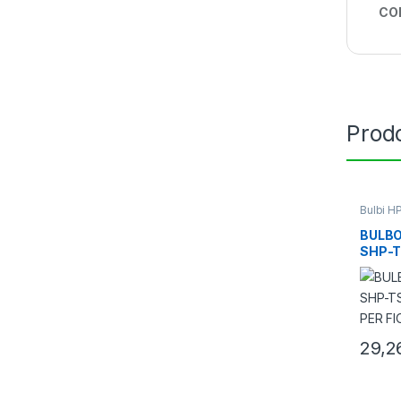
CO
Prodo
Bulbi H
Lampade
BULBO
SHP-
SPEC
FIORI
29,2