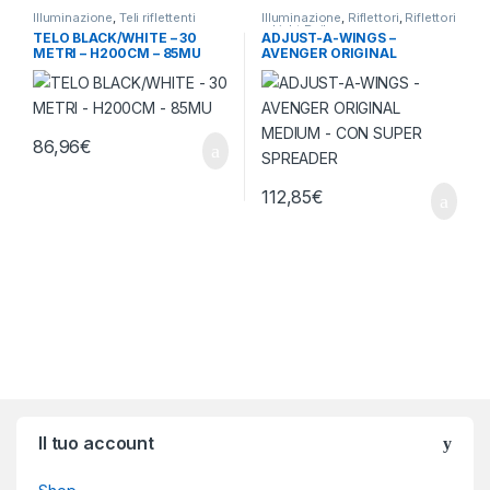
Illuminazione
,
Teli riflettenti
Illuminazione
,
Riflettori
,
Riflettori
e Light Rail
TELO BLACK/WHITE – 30
ADJUST-A-WINGS –
METRI – H200CM – 85MU
AVENGER ORIGINAL
MEDIUM – CON SUPER
SPREADER
86,96
€
112,85
€
Brands Carousel
Il tuo account