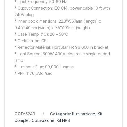
* Input Frequency: 50-60 Hz
* Output Connection: IEC C14, power cable 10 ft with
240V plug
* Inner box dimensions: 22.3″/567mm (length) x
9.4″/240mm (width) x 7.5″/191mm (height)
* Case Temp. (°C): 20 – 50°C
* Certification: CE
* Reflector Material: HortiStar HR 96 600 in bracket
* Light Source: 600W 400V electronic single ended
lamp
* Luminous Flux: 90,000 Lumens
* PPF: 1170 µMol/sec
COD:
5249
Categorie:
Illuminazione
,
Kit
Completi Coltivazione
,
Kit HPS