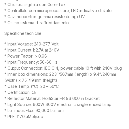
* Chiusura sigillata con Gore-Tex
* Controllato con microprocessore, LED indicativo di stato
* Cavi ricoperti in gomma resistente agli UV
* Ottimo sistema di raffreddamento
Specifiche tecniche:
* Input Voltage: 240-277 Volt
* Input Current 1: 2.7A at 240V
* Power Factor: > 0.98
* Input Frequency: 50-60 Hz
* Output Connection: IEC C14, power cable 10 ft with 240V plug
* Inner box dimensions: 22.3″/567mm (length) x 9.4″/240mm
(width) x 7.5″/191mm (height)
* Case Temp. (°C): 20 – 50°C
* Certification: CE
* Reflector Material: HortiStar HR 96 600 in bracket
* Light Source: 600W 400V electronic single ended lamp
* Luminous Flux: 90,000 Lumens
* PPF: 1170 µMol/sec