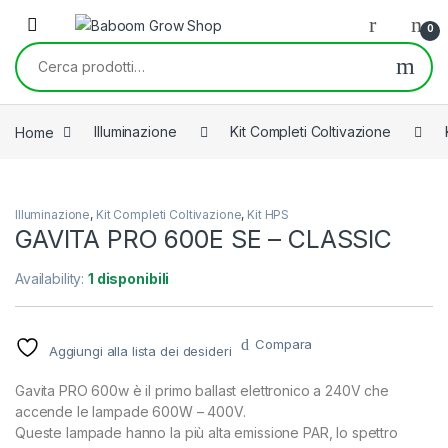
Skip to navigation
Skip to content
0
Cerca:
Home
Illuminazione
Kit Completi Coltivazione
Illuminazione
,
Kit Completi Coltivazione
,
Kit HPS
GAVITA PRO 600E SE – CLASSIC
Availability:
1 disponibili
Compara
Aggiungi alla lista dei desideri
Gavita PRO 600w è il primo ballast elettronico a 240V che
accende le lampade 600W – 400V.
Queste lampade hanno la più alta emissione PAR, lo spettro