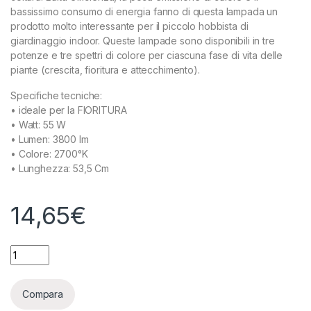
bassissimo consumo di energia fanno di questa lampada un
prodotto molto interessante per il piccolo hobbista di
giardinaggio indoor. Queste lampade sono disponibili in tre
potenze e tre spettri di colore per ciascuna fase di vita delle
piante (crescita, fioritura e attecchimento).
Specifiche tecniche:
• ideale per la FIORITURA
• Watt: 55 W
• Lumen: 3800 lm
• Colore: 2700°K
• Lunghezza: 53,5 Cm
14,65
€
MAMMOTH - TUBO NEON TCL 55W BLOOMING 2700°K quanti
Compara