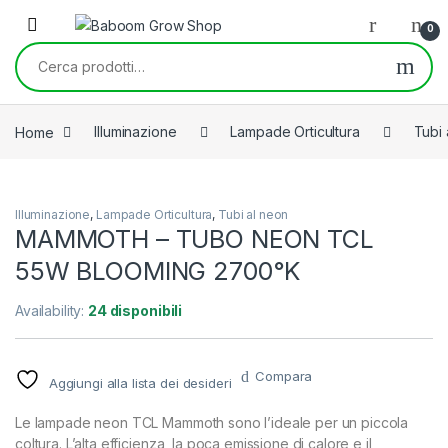
Skip to navigation
Skip to content
0
Cerca:
Home
Illuminazione
Lampade Orticultura
Tubi 
Illuminazione
,
Lampade Orticultura
,
Tubi al neon
MAMMOTH – TUBO NEON TCL
55W BLOOMING 2700°K
Availability:
24 disponibili
Compara
Aggiungi alla lista dei desideri
Le lampade neon TCL Mammoth sono l’ideale per un piccola
coltura. L’alta efficienza, la poca emissione di calore e il