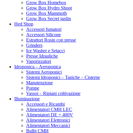
Grow Box Homebox
Grow Box Hydro Shoot
Grow Box Mammoth
Grow Box Secret jardin
Hed Shop
Accessori fumatori
Accessori Silicone
Estrattori Rosin con presse
Grinders
Ice Washer e Setacci
Presse Idrauliche
Vaporizzatori
Idroponica – Aeroponica
Sistemi Aeroponici
Sistemi Idroponici – Taniche – Cisterne
Manutenzione
Pompe
Vassoi – Ripiani coltivazione
Illuminazione
Accessori e Ricambi
Alimentatori CMH LEC
Alimentatori DE + 400V
Alimentatori Elettronici
Alimentatori Meccanici
Bulbi CMH