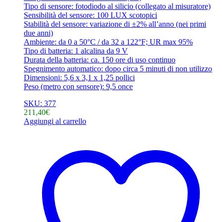
Tipo di sensore: fotodiodo al silicio (collegato al misuratore)
Sensibilità del sensore: 100 LUX scotopici
Stabilità del sensore: variazione di ±2% all’anno (nei primi
due anni)
Ambiente: da 0 a 50°C / da 32 a 122°F; UR max 95%
Tipo di batteria: 1 alcalina da 9 V
Durata della batteria: ca. 150 ore di uso continuo
Spegnimento automatico: dopo circa 5 minuti di non utilizzo
Dimensioni: 5,6 x 3,1 x 1,25 pollici
Peso (metro con sensore): 9,5 once
SKU: 377
211,40
€
Aggiungi al carrello