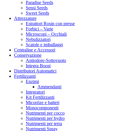
Paradise Seeds
Sensi Seeds
Sweet Seeds
Attrezzature
Estrattori Rosin con presse
Forbici – Varie
Microscopi – Occhiali
Nebulizzatori
Scatole e imballaggi
Centraline e Accessori
Conservazione
Antiodore-Sottovuoto
Integra Boost
Distributori Automatici
Fertilizzanti
Enzimi
Ammendanti
Integratori
Kit Fertilizzanti
Micorrize e batteri
Monocomponenti
Nutrimenti per cocco
Nutrimenti per hydro
Nutrimenti per terra
Nutrimenti Spray