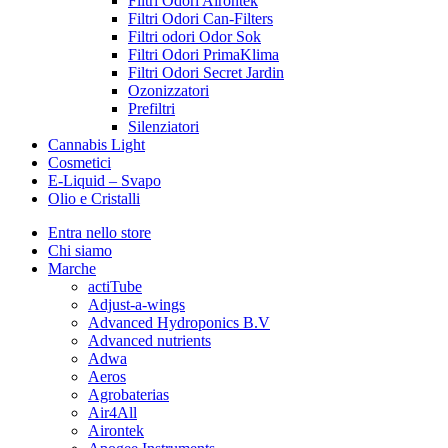
Filtri Odori Airontek
Filtri Odori Can-Filters
Filtri odori Odor Sok
Filtri Odori PrimaKlima
Filtri Odori Secret Jardin
Ozonizzatori
Prefiltri
Silenziatori
Cannabis Light
Cosmetici
E-Liquid – Svapo
Olio e Cristalli
Entra nello store
Chi siamo
Marche
actiTube
Adjust-a-wings
Advanced Hydroponics B.V
Advanced nutrients
Adwa
Aeros
Agrobaterias
Air4All
Airontek