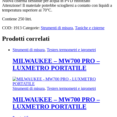
World of Seeds
Nuova cisterna flessibile per acqua in PVD rinforzato
-
Xtreme Gardening
Attenzione! Il materiale potrebbe sciogliersi a contatto con liquidi a
250
Zerum
temperatura superiore ai 70°C.
LT
quantity
Contiene 250 litri.
COD:
1913
Categorie:
Strumenti di misura
,
Taniche e cisterne
Prodotti correlati
Strumenti di misura
,
Testers termometri e igrometri
MILWAUKEE – MW700 PRO –
LUXMETRO PORTATILE
Strumenti di misura
,
Testers termometri e igrometri
MILWAUKEE – MW700 PRO –
LUXMETRO PORTATILE