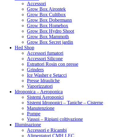
DTC
Accessori
Dutch Passion
Grow Box Airontek
Dynavap
Grow Box Cultibox
EasyGrow
Grow Box Dobermann
Eazy Plug
Grow Box Homebox
ELp
Grow Box Hydro Shoot
ELT
Grow Box Mammoth
Emerald Harvest
Grow Box Secret jardin
Enecta
Hed Shop
Eva Seeds
Accessori fumatori
Exotic Seeds
Accessori Silicone
Fast buds
Estrattori Rosin con presse
Filter-it
Grinders
FloraFlex
Ice Washer e Setacci
Flortis
Presse Idrauliche
Flower Farm
Vaporizzatori
Four Peperoncino
Idroponica – Aeroponica
Fral lampade
Sistemi Aeroponici
Garland
Sistemi Idroponici – Taniche – Cisterne
Gavita
Manutenzione
Gecko Seeds
Pompe
Genehtik
Vassoi – Ripiani coltivazione
GHE/TA
Illuminazione
Grain d’eau
Accessori e Ricambi
Grass-o-matic
Alimentatori CMH LEC