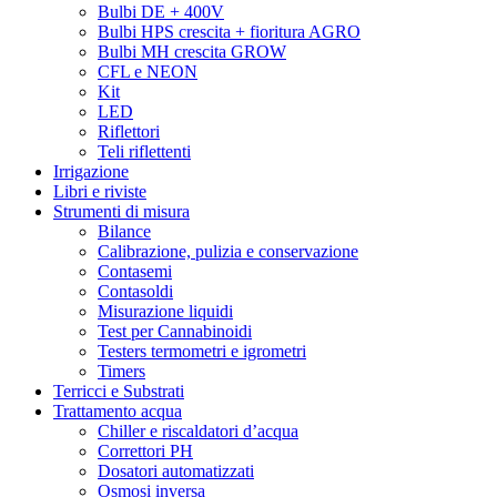
Bulbi DE + 400V
Bulbi HPS crescita + fioritura AGRO
Bulbi MH crescita GROW
CFL e NEON
Kit
LED
Riflettori
Teli riflettenti
Irrigazione
Libri e riviste
Strumenti di misura
Bilance
Calibrazione, pulizia e conservazione
Contasemi
Contasoldi
Misurazione liquidi
Test per Cannabinoidi
Testers termometri e igrometri
Timers
Terricci e Substrati
Trattamento acqua
Chiller e riscaldatori d’acqua
Correttori PH
Dosatori automatizzati
Osmosi inversa