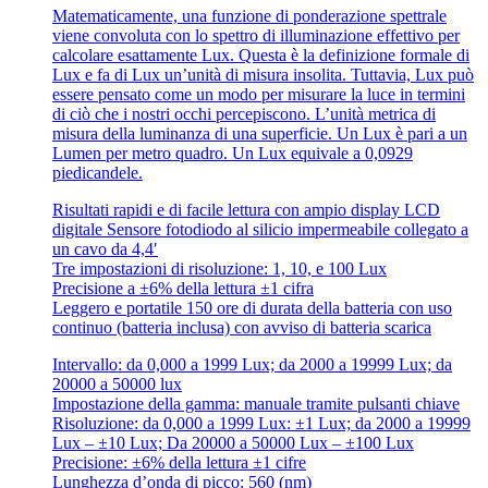
Matematicamente, una funzione di ponderazione spettrale
viene convoluta con lo spettro di illuminazione effettivo per
calcolare esattamente Lux. Questa è la definizione formale di
Lux e fa di Lux un’unità di misura insolita. Tuttavia, Lux può
essere pensato come un modo per misurare la luce in termini
di ciò che i nostri occhi percepiscono. L’unità metrica di
misura della luminanza di una superficie. Un Lux è pari a un
Lumen per metro quadro. Un Lux equivale a 0,0929
piedicandele.
Risultati rapidi e di facile lettura con ampio display LCD
digitale Sensore fotodiodo al silicio impermeabile collegato a
un cavo da 4,4′
Tre impostazioni di risoluzione: 1, 10, e 100 Lux
Precisione a ±6% della lettura ±1 cifra
Leggero e portatile 150 ore di durata della batteria con uso
continuo (batteria inclusa) con avviso di batteria scarica
Intervallo: da 0,000 a 1999 Lux; da 2000 a 19999 Lux; da
20000 a 50000 lux
Impostazione della gamma: manuale tramite pulsanti chiave
Risoluzione: da 0,000 a 1999 Lux: ±1 Lux; da 2000 a 19999
Lux – ±10 Lux; Da 20000 a 50000 Lux – ±100 Lux
Precisione: ±6% della lettura ±1 cifre
Lunghezza d’onda di picco: 560 (nm)