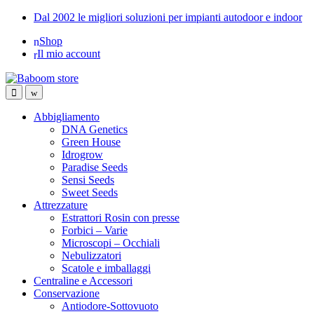
Skip
Skip
Dal 2002 le migliori soluzioni per impianti autodoor e indoor
to
to
Shop
navigation
content
Il mio account
Abbigliamento
DNA Genetics
Green House
Idrogrow
Paradise Seeds
Sensi Seeds
Sweet Seeds
Attrezzature
Estrattori Rosin con presse
Forbici – Varie
Microscopi – Occhiali
Nebulizzatori
Scatole e imballaggi
Centraline e Accessori
Conservazione
Antiodore-Sottovuoto