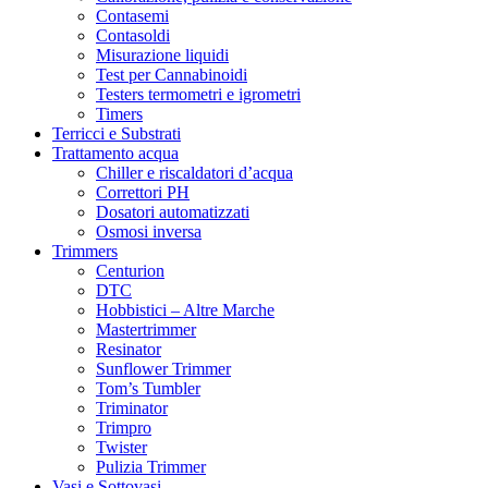
Contasemi
Contasoldi
Misurazione liquidi
Test per Cannabinoidi
Testers termometri e igrometri
Timers
Terricci e Substrati
Trattamento acqua
Chiller e riscaldatori d’acqua
Correttori PH
Dosatori automatizzati
Osmosi inversa
Trimmers
Centurion
DTC
Hobbistici – Altre Marche
Mastertrimmer
Resinator
Sunflower Trimmer
Tom’s Tumbler
Triminator
Trimpro
Twister
Pulizia Trimmer
Vasi e Sottovasi