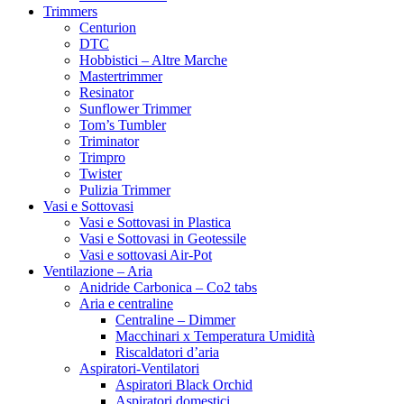
Trimmers
Centurion
DTC
Hobbistici – Altre Marche
Mastertrimmer
Resinator
Sunflower Trimmer
Tom’s Tumbler
Triminator
Trimpro
Twister
Pulizia Trimmer
Vasi e Sottovasi
Vasi e Sottovasi in Plastica
Vasi e Sottovasi in Geotessile
Vasi e sottovasi Air-Pot
Ventilazione – Aria
Anidride Carbonica – Co2 tabs
Aria e centraline
Centraline – Dimmer
Macchinari x Temperatura Umidità
Riscaldatori d’aria
Aspiratori-Ventilatori
Aspiratori Black Orchid
Aspiratori domestici