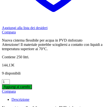
Techgrow
Teco
Teflon
Tempo Box
Terpethic
TexPot
Aggiungi alla lista dei desideri
TH Seeds
Compara
THCbd
The Cali Connection
Nuova cisterna flessibile per acqua in PVD rinforzato
TheMonkey
Attenzione! Il materiale potrebbe sciogliersi a contatto con liquidi a
Tom’s Tumbler
temperatura superiore ai 70°C.
Top Crop
Trikoma Seeds
Contiene 250 litri.
Trimbag
Triminator
144,13
€
Trimpro
TrolMaster
9 disponibili
Twister
NEPTUNE
Vaporite
HYDROPHONICS
Vents
Aggiungi al carrello
-
Vision Seeds
Compara
CISTERNA
Vossloh-schwabe
FLESSIBILE
White Label
Descrizione
PER
Wilma
ACQUA