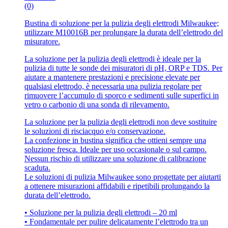
(0)
Bustina di soluzione per la pulizia degli elettrodi Milwaukee;
utilizzare M10016B per prolungare la durata dell’elettrodo del
misuratore.
La soluzione per la pulizia degli elettrodi è ideale per la
pulizia di tutte le sonde dei misuratori di pH, ORP e TDS. Per
aiutare a mantenere prestazioni e precisione elevate per
qualsiasi elettrodo, è necessaria una pulizia regolare per
rimuovere l’accumulo di sporco e sedimenti sulle superfici in
vetro o carbonio di una sonda di rilevamento.
La soluzione per la pulizia degli elettrodi non deve sostituire
le soluzioni di risciacquo e/o conservazione.
La confezione in bustina significa che ottieni sempre una
soluzione fresca. Ideale per uso occasionale o sul campo.
Nessun rischio di utilizzare una soluzione di calibrazione
scaduta.
Le soluzioni di pulizia Milwaukee sono progettate per aiutarti
a ottenere misurazioni affidabili e ripetibili prolungando la
durata dell’elettrodo.
• Soluzione per la pulizia degli elettrodi – 20 ml
• Fondamentale per pulire delicatamente l’elettrodo tra un