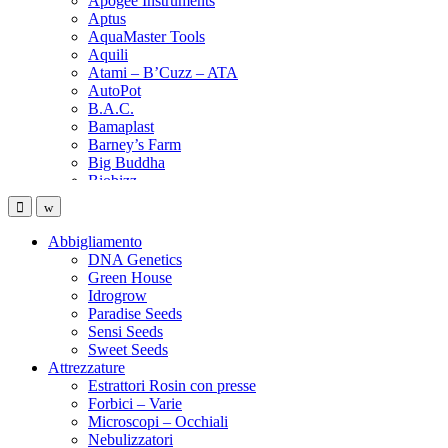
Apogee Instruments
Aptus
AquaMaster Tools
Aquili
Atami – B’Cuzz – ATA
AutoPot
B.A.C.
Bamaplast
Barney’s Farm
Big Buddha
Biobizz
Bionova
Biotabs
Black Magic
Abbigliamento
Black Orchid
DNA Genetics
BlumaX
Green House
BSF – Bigger Stronger Faster
Idrogrow
Bubblebags
Paradise Seeds
Buddha Seeds
Sensi Seeds
Buic
Sweet Seeds
Bulk
Attrezzature
Cali Terpenes
Estrattori Rosin con presse
Can-filters
Forbici – Varie
Canna
Microscopi – Occhiali
Canna terra
Nebulizzatori