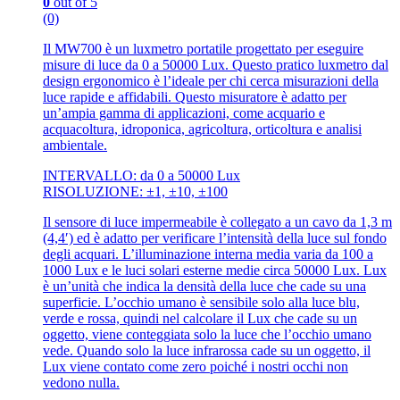
0
out of 5
(0)
Il MW700 è un luxmetro portatile progettato per eseguire
misure di luce da 0 a 50000 Lux. Questo pratico luxmetro dal
design ergonomico è l’ideale per chi cerca misurazioni della
luce rapide e affidabili. Questo misuratore è adatto per
un’ampia gamma di applicazioni, come acquario e
acquacoltura, idroponica, agricoltura, orticoltura e analisi
ambientale.
INTERVALLO: da 0 a 50000 Lux
RISOLUZIONE: ±1, ±10, ±100
Il sensore di luce impermeabile è collegato a un cavo da 1,3 m
(4,4′) ed è adatto per verificare l’intensità della luce sul fondo
degli acquari. L’illuminazione interna media varia da 100 a
1000 Lux e le luci solari esterne medie circa 50000 Lux. Lux
è un’unità che indica la densità della luce che cade su una
superficie. L’occhio umano è sensibile solo alla luce blu,
verde e rossa, quindi nel calcolare il Lux che cade su un
oggetto, viene conteggiata solo la luce che l’occhio umano
vede. Quando solo la luce infrarossa cade su un oggetto, il
Lux viene contato come zero poiché i nostri occhi non
vedono nulla.