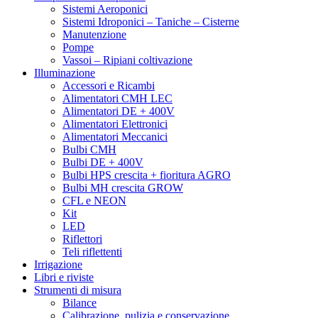
Sistemi Aeroponici
Sistemi Idroponici – Taniche – Cisterne
Manutenzione
Pompe
Vassoi – Ripiani coltivazione
Illuminazione
Accessori e Ricambi
Alimentatori CMH LEC
Alimentatori DE + 400V
Alimentatori Elettronici
Alimentatori Meccanici
Bulbi CMH
Bulbi DE + 400V
Bulbi HPS crescita + fioritura AGRO
Bulbi MH crescita GROW
CFL e NEON
Kit
LED
Riflettori
Teli riflettenti
Irrigazione
Libri e riviste
Strumenti di misura
Bilance
Calibrazione, pulizia e conservazione