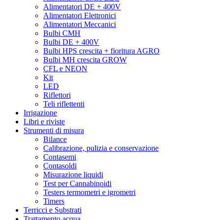
Green House Seeds
Alimentatori DE + 400V
Green Mood
Alimentatori Elettronici
Green Planet
Alimentatori Meccanici
Grenco Science
Bulbi CMH
Grodan
Bulbi DE + 400V
Grotek
Bulbi HPS crescita + fioritura AGRO
Growth technology
Bulbi MH crescita GROW
GSE
CFL e NEON
Gualala Robotics
Kit
Guru Plant Genetik
LED
Hanna Instruments
Riflettori
Harmony
Teli riflettenti
Harvest Right
Irrigazione
Hesi
Libri e riviste
HGA
Strumenti di misura
HGP
Bilance
Homebox
Calibrazione, pulizia e conservazione
Honey Bee
Contasemi
Hortigear
Contasoldi
HSB – Hand Selected Bulk
Misurazione liquidi
HTS
Test per Cannabinoidi
HUMBOLDT SEED ORGANIZATION
Testers termometri e igrometri
Humboldt seeds
Timers
Hy-Gen
Terricci e Substrati
HY-Pro
Trattamento acqua