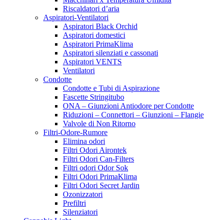
Mills
Riscaldatori d’aria
Milwaukee
Aspiratori-Ventilatori
Movida
Aspiratori Black Orchid
Mr. Hide
Aspiratori domestici
Nanolux
Aspiratori PrimaKlima
NanoTech Surface
Aspiratori silenziati e cassonati
Neem Italia
Aspiratori VENTS
Neptune Hydroponics
Ventilatori
Neutralizer
Condotte
NidoPro
Condotte e Tubi di Aspirazione
Nirvana
Fascette Stringitubo
No Border Seeds
ONA – Giunzioni Antiodore per Condotte
NoGoo
Riduzioni – Connettori – Giunzioni – Flangie
NoName
Valvole di Non Ritorno
NPK Industries
Filtri-Odore-Rumore
Nutribiz
Elimina odori
Nutriculture
Filtri Odori Airontek
Odor sok
Filtri Odori Can-Filters
Officina di Hank
Filtri odori Odor Sok
ONA
Filtri Odori PrimaKlima
Osram
Filtri Odori Secret Jardin
P & b
Ozonizzatori
Panoramix Genetics
Prefiltri
Paradise Seeds
Silenziatori
Philips