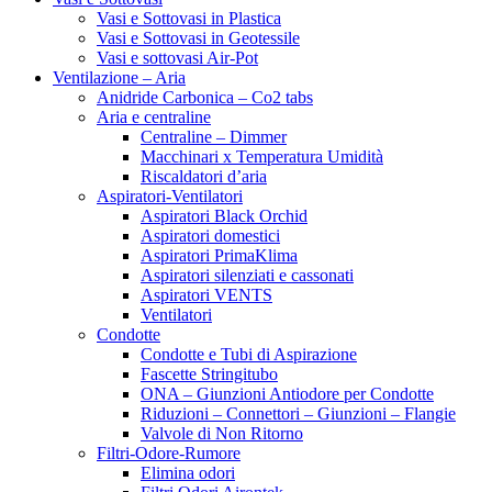
Vasi e Sottovasi in Plastica
Vasi e Sottovasi in Geotessile
Vasi e sottovasi Air-Pot
Ventilazione – Aria
Anidride Carbonica – Co2 tabs
Aria e centraline
Centraline – Dimmer
Macchinari x Temperatura Umidità
Riscaldatori d’aria
Aspiratori-Ventilatori
Aspiratori Black Orchid
Aspiratori domestici
Aspiratori PrimaKlima
Aspiratori silenziati e cassonati
Aspiratori VENTS
Ventilatori
Condotte
Condotte e Tubi di Aspirazione
Fascette Stringitubo
ONA – Giunzioni Antiodore per Condotte
Riduzioni – Connettori – Giunzioni – Flangie
Valvole di Non Ritorno
Filtri-Odore-Rumore
Elimina odori