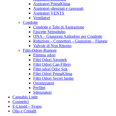
Aspiratori PrimaKlima
Aspiratori silenziati e cassonati
Aspiratori VENTS
Ventilatori
Condotte
Condotte e Tubi di Aspirazione
Fascette Stringitubo
ONA – Giunzioni Antiodore per Condotte
Riduzioni – Connettori – Giunzioni – Flangie
Valvole di Non Ritorno
Filtri-Odore-Rumore
Elimina odori
Filtri Odori Airontek
Filtri Odori Can-Filters
Filtri odori Odor Sok
Filtri Odori PrimaKlima
Filtri Odori Secret Jardin
Ozonizzatori
Prefiltri
Silenziatori
Cannabis Light
Cosmetici
E-Liquid – Svapo
Olio e Cristalli