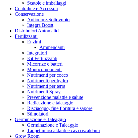
CBD Crew
Scatole e imballaggi
CenturionPro CproSolution
Centraline e Accessori
Chinaski Edizioni
Conservazione
Clipper
Antiodore-Sottovuoto
Co2Bucket
Integra Boost
Cornwall
Distributori Automatici
Crop Max
Fertilizzanti
Cultibox
Enzimi
Cultilite
Ammendanti
Danish Tray
Integratori
Data Technologies, Ltd
Kit Fertilizzanti
DaVinci
Micorrize e batteri
Delicious seeds
Monocomponenti
DELTA9 ANALYTICS
Nutrimenti per cocco
Desch
Nutrimenti per hydro
Devil’s Harvest
Nutrimenti per terra
Dexso
Nutrimenti Spray
Digger One Hitter
Prevenzione malattie e salute
Dinafem
Radicazione e taleaggio
DLI
Risciacquo, fine fioritura e sapore
DNA Genetics – Reserva Privada
Stimolatori
DNA Gentics
Germinazione e Taleaggio
Dobermann Tents
Germinazione e Taleaggio
Doypack
Tappetini riscaldanti e cavi riscaldanti
DSP Genetics
Grow Room