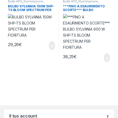
Bulbi HPS
,
Illuminazione
,
Bulbi HPS
,
Illuminazione
,
Lampade Orticultura
Lampade Orticultura
BULBO SYLVANIA 150W SHP-
***FINO A ESAURIMENTO
TS BLOOM SPECTRUM PER
SCORTE*** BULBO
FIORITURA
SYLVANIA 600 W SHP-TS
BLOOM SPECTRUM PER
FIORITURA
29,26
€
38,25
€
Brands Carousel
Il tuo account