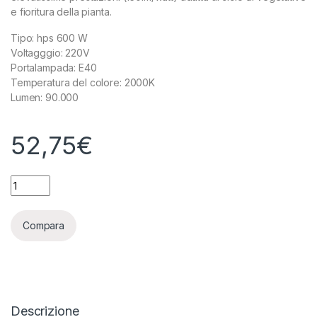
e fioritura della pianta.
Tipo: hps 600 W
Voltagggio: 220V
Portalampada: E40
Temperatura del colore: 2000K
Lumen: 90.000
52,75
€
OSRAM - NAV-T Super 600W 4Y HPS quantity
Compara
Descrizione