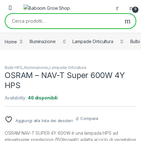
Skip to navigation
Skip to content
0
Cerca:
Home
Illuminazione
Lampade Orticultura
Bulb
Bulbi HPS
,
Illuminazione
,
Lampade Orticultura
OSRAM – NAV-T Super 600W 4Y
HPS
Availability:
46 disponibili
Compara
Aggiungi alla lista dei desideri
OSRAM NAV-T SUPER 4Y 600W è una lampada HPS ad
elevatissime prestazioni (150lm/watt) adatta al ciclo di vegetative