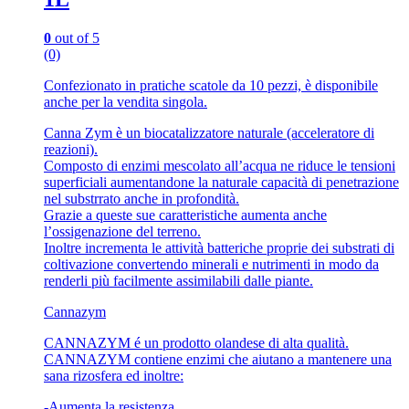
0
out of 5
(0)
Confezionato in pratiche scatole da 10 pezzi, è disponibile
anche per la vendita singola.
Canna Zym è un biocatalizzatore naturale (acceleratore di
reazioni).
Composto di enzimi mescolato all’acqua ne riduce le tensioni
superficiali aumentandone la naturale capacità di penetrazione
nel substrrato anche in profondità.
Grazie a queste sue caratteristiche aumenta anche
l’ossigenazione del terreno.
Inoltre incrementa le attività batteriche proprie dei substrati di
coltivazione convertendo minerali e nutrimenti in modo da
renderli più facilmente assimilabili dalle piante.
Cannazym
CANNAZYM é un prodotto olandese di alta qualità.
CANNAZYM contiene enzimi che aiutano a mantenere una
sana rizosfera ed inoltre:
-Aumenta la resistenza