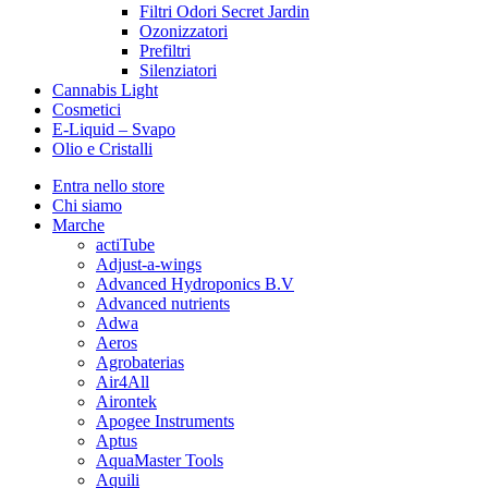
Filtri Odori Secret Jardin
Ozonizzatori
Prefiltri
Silenziatori
Cannabis Light
Cosmetici
E-Liquid – Svapo
Olio e Cristalli
Entra nello store
Chi siamo
Marche
actiTube
Adjust-a-wings
Advanced Hydroponics B.V
Advanced nutrients
Adwa
Aeros
Agrobaterias
Air4All
Airontek
Apogee Instruments
Aptus
AquaMaster Tools
Aquili