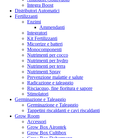
Co2Bucket
Integra Boost
Cornwall
Distributori Automatici
Crop Max
Fertilizzanti
Cultibox
Enzimi
Cultilite
Ammendanti
Danish Tray
Integratori
Data Technologies, Ltd
Kit Fertilizzanti
DaVinci
Micorrize e batteri
Delicious seeds
Monocomponenti
DELTA9 ANALYTICS
Nutrimenti per cocco
Desch
Nutrimenti per hydro
Devil’s Harvest
Nutrimenti per terra
Dexso
Nutrimenti Spray
Digger One Hitter
Prevenzione malattie e salute
Dinafem
Radicazione e taleaggio
DLI
Risciacquo, fine fioritura e sapore
DNA Genetics – Reserva Privada
Stimolatori
DNA Gentics
Germinazione e Taleaggio
Dobermann Tents
Germinazione e Taleaggio
Doypack
Tappetini riscaldanti e cavi riscaldanti
DSP Genetics
Grow Room
DTC
Accessori
Dutch Passion
Grow Box Airontek
Dynavap
Grow Box Cultibox
EasyGrow