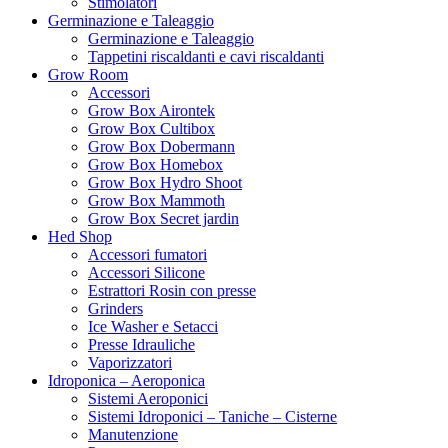
Stimolatori
Germinazione e Taleaggio
Germinazione e Taleaggio
Tappetini riscaldanti e cavi riscaldanti
Grow Room
Accessori
Grow Box Airontek
Grow Box Cultibox
Grow Box Dobermann
Grow Box Homebox
Grow Box Hydro Shoot
Grow Box Mammoth
Grow Box Secret jardin
Hed Shop
Accessori fumatori
Accessori Silicone
Estrattori Rosin con presse
Grinders
Ice Washer e Setacci
Presse Idrauliche
Vaporizzatori
Idroponica – Aeroponica
Sistemi Aeroponici
Sistemi Idroponici – Taniche – Cisterne
Manutenzione