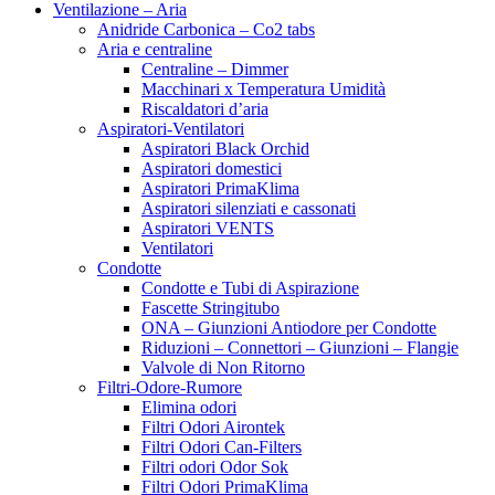
Ventilazione – Aria
Anidride Carbonica – Co2 tabs
Aria e centraline
Centraline – Dimmer
Macchinari x Temperatura Umidità
Riscaldatori d’aria
Aspiratori-Ventilatori
Aspiratori Black Orchid
Aspiratori domestici
Aspiratori PrimaKlima
Aspiratori silenziati e cassonati
Aspiratori VENTS
Ventilatori
Condotte
Condotte e Tubi di Aspirazione
Fascette Stringitubo
ONA – Giunzioni Antiodore per Condotte
Riduzioni – Connettori – Giunzioni – Flangie
Valvole di Non Ritorno
Filtri-Odore-Rumore
Elimina odori
Filtri Odori Airontek
Filtri Odori Can-Filters
Filtri odori Odor Sok
Filtri Odori PrimaKlima