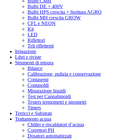
Bulbi CMH
Grodan
Bulbi DE + 400V
Grotek
Bulbi HPS crescita + fioritura AGRO
Growth technology
Bulbi MH crescita GROW
GSE
CFL e NEON
Gualala Robotics
Kit
Guru Plant Genetik
LED
Hanna Instruments
Riflettori
Harmony
Teli riflettenti
Harvest Right
Irrigazione
Hesi
Libri e riviste
HGA
Strumenti di misura
HGP
Bilance
Homebox
Calibrazione, pulizia e conservazione
Honey Bee
Contasemi
Hortigear
Contasoldi
HSB – Hand Selected Bulk
Misurazione liquidi
HTS
Test per Cannabinoidi
HUMBOLDT SEED ORGANIZATION
Testers termometri e igrometri
Humboldt seeds
Timers
Hy-Gen
Terricci e Substrati
HY-Pro
Trattamento acqua
Hydro Shoot
Chiller e riscaldatori d’acqua
Idrogrow
Correttori PH
Idromed
Dosatori automatizzati