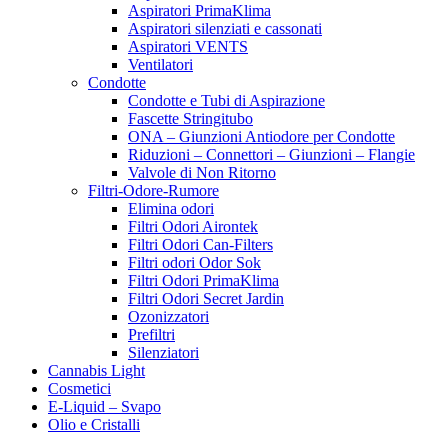
Aspiratori PrimaKlima
Aspiratori silenziati e cassonati
Aspiratori VENTS
Ventilatori
Condotte
Condotte e Tubi di Aspirazione
Fascette Stringitubo
ONA – Giunzioni Antiodore per Condotte
Riduzioni – Connettori – Giunzioni – Flangie
Valvole di Non Ritorno
Filtri-Odore-Rumore
Elimina odori
Filtri Odori Airontek
Filtri Odori Can-Filters
Filtri odori Odor Sok
Filtri Odori PrimaKlima
Filtri Odori Secret Jardin
Ozonizzatori
Prefiltri
Silenziatori
Cannabis Light
Cosmetici
E-Liquid – Svapo
Olio e Cristalli