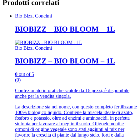
Prodotti correlati
Bio Bizz
,
Concimi
BIOBIZZ – BIO BLOOM – 1L
Bio Bizz
,
Concimi
BIOBIZZ – BIO BLOOM – 1L
0
out of 5
(0)
Confezionato in pratiche scatole da 16 pezzi, è disponibile
anche per la vendita singola.
La descrizione sta nel nome, con questo completo fertilizzante
100% biologico liquido. Contiene la miscela ideale di azoto,
fosforo e potassio, oltre ad enzimi e aminoacidi, in perfetta
sintonia per lavorare al meglio il suolo. Oligoelementi e
ormoni di origine vegetale sono stati aggiunti al mix per
favorire la crescita di piante dal lungo stelo, forti e dalla