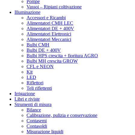
Pompe
Vassoi – Ripiani coltivazione
Illuminazione
Accessori e Ricambi
Alimentatori CMH LEC
Alimentatori DE + 400V
Alimentatori Elettronici
Alimentatori Meccanici
Bulbi CMH
Bulbi DE + 400V
Bulbi HPS crescita + fioritura AGRO
Bulbi MH crescita GROW
CFL e NEON
Kit
LED
Riflettori
Teli riflettenti
Irrigazione
Libri e riviste
Strumenti di misura
Bilance
Calibrazione, pulizia e conservazione
Contasemi
Contasoldi
Misurazione liquidi