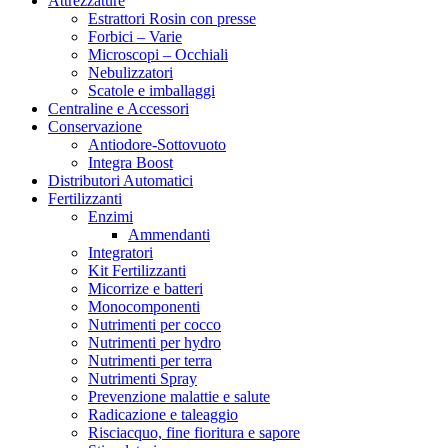
Attrezzature
Estrattori Rosin con presse
Forbici – Varie
Microscopi – Occhiali
Nebulizzatori
Scatole e imballaggi
Centraline e Accessori
Conservazione
Antiodore-Sottovuoto
Integra Boost
Distributori Automatici
Fertilizzanti
Enzimi
Ammendanti
Integratori
Kit Fertilizzanti
Micorrize e batteri
Monocomponenti
Nutrimenti per cocco
Nutrimenti per hydro
Nutrimenti per terra
Nutrimenti Spray
Prevenzione malattie e salute
Radicazione e taleaggio
Risciacquo, fine fioritura e sapore