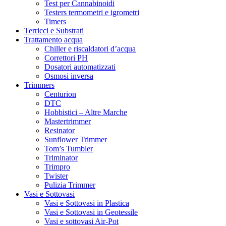
Test per Cannabinoidi
Testers termometri e igrometri
Timers
Terricci e Substrati
Trattamento acqua
Chiller e riscaldatori d’acqua
Correttori PH
Dosatori automatizzati
Osmosi inversa
Trimmers
Centurion
DTC
Hobbistici – Altre Marche
Mastertrimmer
Resinator
Sunflower Trimmer
Tom’s Tumbler
Triminator
Trimpro
Twister
Pulizia Trimmer
Vasi e Sottovasi
Vasi e Sottovasi in Plastica
Vasi e Sottovasi in Geotessile
Vasi e sottovasi Air-Pot