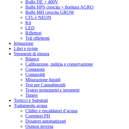
Bulbi DE + 400V
Bulbi HPS crescita + fioritura AGRO
Bulbi MH crescita GROW
CFL e NEON
Kit
LED
Riflettori
Teli riflettenti
Irrigazione
Libri e riviste
Strumenti di misura
Bilance
Calibrazione, pulizia e conservazione
Contasemi
Contasoldi
Misurazione liquidi
Test per Cannabinoidi
Testers termometri e igrometri
Timers
Terricci e Substrati
Trattamento acqua
Chiller e riscaldatori d’acqua
Correttori PH
Dosatori automatizzati
Osmosi inversa