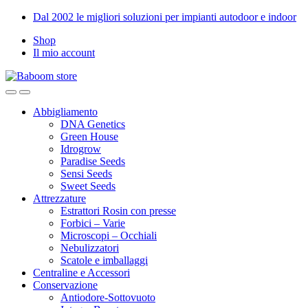
Skip
Skip
Dal 2002 le migliori soluzioni per impianti autodoor e indoor
to
to
Shop
navigation
content
Il mio account
Abbigliamento
DNA Genetics
Green House
Idrogrow
Paradise Seeds
Sensi Seeds
Sweet Seeds
Attrezzature
Estrattori Rosin con presse
Forbici – Varie
Microscopi – Occhiali
Nebulizzatori
Scatole e imballaggi
Centraline e Accessori
Conservazione
Antiodore-Sottovuoto