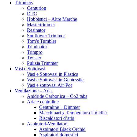
Trimmers
Centurion
DTC
Hobbistici – Altre Marche
Mastertrimmer
Resinator
Sunflower Trimmer
Tom’s Tumbler
Triminator
Trimpro
Twister
Pulizia Trimmer
Vasi e Sottovasi
Vasi e Sottovasi in Plastica
Vasi e Sottovasi in Geotessile
Vasi e sottovasi Air-Pot
Ventilazione – Aria
Anidride Carbonica – Co2 tabs
Aria e centraline
Centraline – Dimmer
Macchinari x Temperatura Umidità
Riscaldatori d’aria
Aspiratori-Ventilatori
Aspiratori Black Orchid
Aspiratori domestici