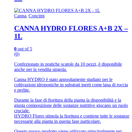
Canna
,
Concimi
CANNA HYDRO FLORES A+B 2X –
1L
0
out of 5
(0)
Confezionato in pratiche scatole da 10 pezzi, è disponibile
anche per la vendita singola.
Canna HYDRO è stato appositamente studiato per le
coltivazioni idroponiche in substrati inerti come lana di roccia
e perlite.
Durante la fase di fioritura della pianta la disponibilità e la
giusta composizione delle sostanze nutritive giocano un ruolo
cruciale.
HYDRO Flores stimola la fioritura e contiene tutte le sostanze
necessarie alla pianta in questa fase particolare.
Questo nuovo prodotto viene utilizzato principalmente nei