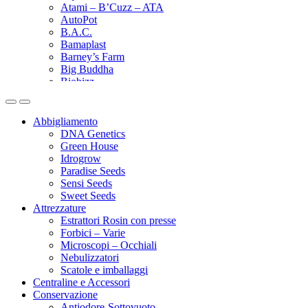
Atami – B’Cuzz – ATA
AutoPot
B.A.C.
Bamaplast
Barney’s Farm
Big Buddha
Biobizz
Bionova
Biotabs
Black Magic
Abbigliamento
Black Orchid
DNA Genetics
BlumaX
Green House
BSF – Bigger Stronger Faster
Idrogrow
Bubblebags
Paradise Seeds
Buddha Seeds
Sensi Seeds
Buic
Sweet Seeds
Bulk
Attrezzature
Cali Terpenes
Estrattori Rosin con presse
Can-filters
Forbici – Varie
Canna
Microscopi – Occhiali
Canna terra
Nebulizzatori
CBD Crew
Scatole e imballaggi
CenturionPro CproSolution
Centraline e Accessori
Chinaski Edizioni
Conservazione
Clipper
Antiodore-Sottovuoto