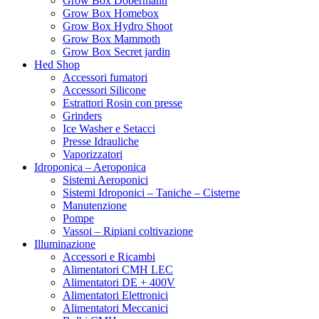
Grow Box Dobermann
Eazy Plug
Grow Box Homebox
ELp
Grow Box Hydro Shoot
ELT
Grow Box Mammoth
Emerald Harvest
Grow Box Secret jardin
Enecta
Hed Shop
Eva Seeds
Accessori fumatori
Exotic Seeds
Accessori Silicone
Fast buds
Estrattori Rosin con presse
Filter-it
Grinders
FloraFlex
Ice Washer e Setacci
Flortis
Presse Idrauliche
Flower Farm
Vaporizzatori
Four Peperoncino
Idroponica – Aeroponica
Fral lampade
Sistemi Aeroponici
Garland
Sistemi Idroponici – Taniche – Cisterne
Gavita
Manutenzione
Gecko Seeds
Pompe
Genehtik
Vassoi – Ripiani coltivazione
GHE/TA
Illuminazione
Grain d’eau
Accessori e Ricambi
Grass-o-matic
Alimentatori CMH LEC
Green House Seeds
Alimentatori DE + 400V
Green Mood
Alimentatori Elettronici
Green Planet
Alimentatori Meccanici
Grenco Science