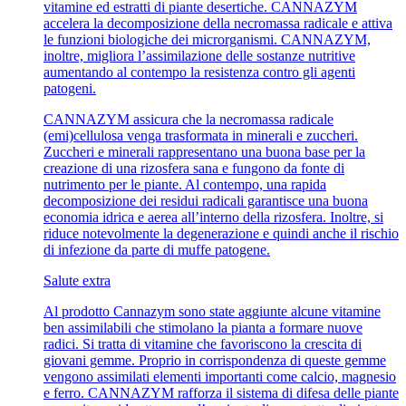
vitamine ed estratti di piante desertiche. CANNAZYM
accelera la decomposizione della necromassa radicale e attiva
le funzioni biologiche dei microrganismi. CANNAZYM,
inoltre, migliora l’assimilazione delle sostanze nutritive
aumentando al contempo la resistenza contro gli agenti
patogeni.
CANNAZYM assicura che la necromassa radicale
(emi)cellulosa venga trasformata in minerali e zuccheri.
Zuccheri e minerali rappresentano una buona base per la
creazione di una rizosfera sana e fungono da fonte di
nutrimento per le piante. Al contempo, una rapida
decomposizione dei residui radicali garantisce una buona
economia idrica e aerea all’interno della rizosfera. Inoltre, si
riduce notevolmente la degenerazione e quindi anche il rischio
di infezione da parte di muffe patogene.
Salute extra
Al prodotto Cannazym sono state aggiunte alcune vitamine
ben assimilabili che stimolano la pianta a formare nuove
radici. Si tratta di vitamine che favoriscono la crescita di
giovani gemme. Proprio in corrispondenza di queste gemme
vengono assimilati elementi importanti come calcio, magnesio
e ferro. CANNAZYM rafforza il sistema di difesa delle piante