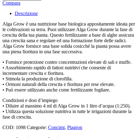
ALGA
Compara
GROW
-
Descrizione
5L
quantity
Alga Grow è una nutrizione base biologica appositamente ideata per
le coltivazioni su terra. Puoi utilizzare Alga Grow durante la fase di
crescita della tua pianta. Questo fertilizzante a base di alghe assicura
una crescita sana e regolare ed una formazione forte delle radici.
Alga Grow fornisce una base solida cosicché la pianta possa avere
una piena fioritura in una fase successiva.
• Fornisce protezione contro concentrazioni elevate di sali e muffe.
• Assorbimento rapido di fattori nutritivi che consente di
incrementare crescita e fioritura.
• Stimola la produzione di clorofilla.
• Ormoni naturali della crescita e fioritura per rese elevate.
• Può essere utilizzato anche come fertilizzante fogliare.
Condizioni e dosi d’impiego
• Diluire al massimo 4 ml di Alga Grow in 1 litro d’acqua (1:250).
• Utilizza questa soluzione nutritiva in tutte le irrigazioni durante la
fase di crescita.
COD:
1098
Categorie:
Concimi
,
Plagron