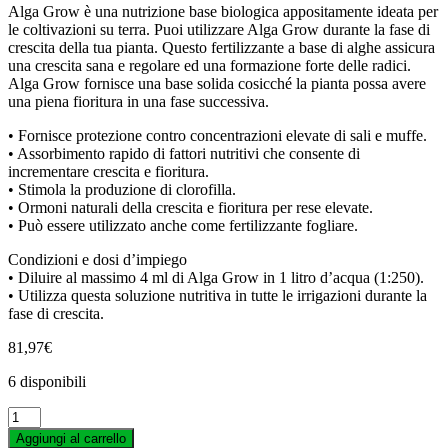
Tempo Box
Alga Grow è una nutrizione base biologica appositamente ideata per
Terpethic
le coltivazioni su terra. Puoi utilizzare Alga Grow durante la fase di
TexPot
crescita della tua pianta. Questo fertilizzante a base di alghe assicura
TH Seeds
una crescita sana e regolare ed una formazione forte delle radici.
THCbd
Alga Grow fornisce una base solida cosicché la pianta possa avere
The Cali Connection
una piena fioritura in una fase successiva.
TheMonkey
Tom’s Tumbler
• Fornisce protezione contro concentrazioni elevate di sali e muffe.
Top Crop
• Assorbimento rapido di fattori nutritivi che consente di
Trikoma Seeds
incrementare crescita e fioritura.
Trimbag
• Stimola la produzione di clorofilla.
Triminator
• Ormoni naturali della crescita e fioritura per rese elevate.
Trimpro
• Può essere utilizzato anche come fertilizzante fogliare.
TrolMaster
Condizioni e dosi d’impiego
Twister
• Diluire al massimo 4 ml di Alga Grow in 1 litro d’acqua (1:250).
Vaporite
• Utilizza questa soluzione nutritiva in tutte le irrigazioni durante la
Vents
fase di crescita.
Vision Seeds
Vossloh-schwabe
81,97
€
White Label
Wilma
6 disponibili
World of Seeds
Xtreme Gardening
PLAGRON
Zerum
-
Aggiungi al carrello