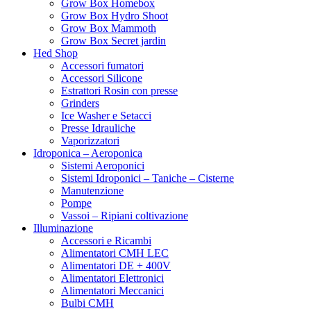
Grow Box Homebox
Grow Box Hydro Shoot
Grow Box Mammoth
Grow Box Secret jardin
Hed Shop
Accessori fumatori
Accessori Silicone
Estrattori Rosin con presse
Grinders
Ice Washer e Setacci
Presse Idrauliche
Vaporizzatori
Idroponica – Aeroponica
Sistemi Aeroponici
Sistemi Idroponici – Taniche – Cisterne
Manutenzione
Pompe
Vassoi – Ripiani coltivazione
Illuminazione
Accessori e Ricambi
Alimentatori CMH LEC
Alimentatori DE + 400V
Alimentatori Elettronici
Alimentatori Meccanici
Bulbi CMH