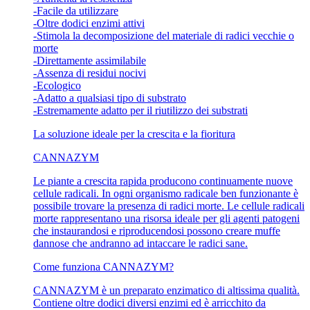
-Facile da utilizzare
-Oltre dodici enzimi attivi
-Stimola la decomposizione del materiale di radici vecchie o
morte
-Direttamente assimilabile
-Assenza di residui nocivi
-Ecologico
-Adatto a qualsiasi tipo di substrato
-Estremamente adatto per il riutilizzo dei substrati
La soluzione ideale per la crescita e la fioritura
CANNAZYM
Le piante a crescita rapida producono continuamente nuove
cellule radicali. In ogni organismo radicale ben funzionante è
possibile trovare la presenza di radici morte. Le cellule radicali
morte rappresentano una risorsa ideale per gli agenti patogeni
che instaurandosi e riproducendosi possono creare muffe
dannose che andranno ad intaccare le radici sane.
Come funziona CANNAZYM?
CANNAZYM è un preparato enzimatico di altissima qualità.
Contiene oltre dodici diversi enzimi ed è arricchito da