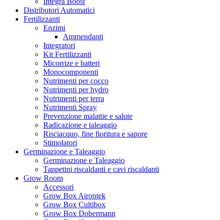
Integra Boost
Distributori Automatici
Fertilizzanti
Enzimi
Ammendanti
Integratori
Kit Fertilizzanti
Micorrize e batteri
Monocomponenti
Nutrimenti per cocco
Nutrimenti per hydro
Nutrimenti per terra
Nutrimenti Spray
Prevenzione malattie e salute
Radicazione e taleaggio
Risciacquo, fine fioritura e sapore
Stimolatori
Germinazione e Taleaggio
Germinazione e Taleaggio
Tappetini riscaldanti e cavi riscaldanti
Grow Room
Accessori
Grow Box Airontek
Grow Box Cultibox
Grow Box Dobermann