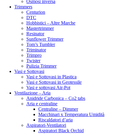
Indoorganica by Phytolite
Osmosi inversa
Integra Boost
Trimmers
jiffy
Centurion
kalong
DTC
Kanaplant
Hobbistici – Altre Marche
Kit
Mastertrimmer
L-P
Resinator
LaVida Seeds
Sunflower Trimmer
Legal Weed
Tom’s Tumbler
Lumatek
Triminator
Lumen King
Trimpro
Lurpe Natural Solutions
Twister
Mammoth
Pulizia Trimmer
Mastertrimmers
Vasi e Sottovasi
MCS – Midwest Cannabis Seeds
Vasi e Sottovasi in Plastica
Medical Marijuana Genetics
Vasi e Sottovasi in Geotessile
Medical Seeds
Vasi e sottovasi Air-Pot
Medison Bioline
Ventilazione – Aria
Mega-Pot
Anidride Carbonica – Co2 tabs
Meteor Systems
Aria e centraline
Metrop
Centraline – Dimmer
Microgenetica
Macchinari x Temperatura Umidità
Mills
Riscaldatori d’aria
Milwaukee
Aspiratori-Ventilatori
Movida
Aspiratori Black Orchid