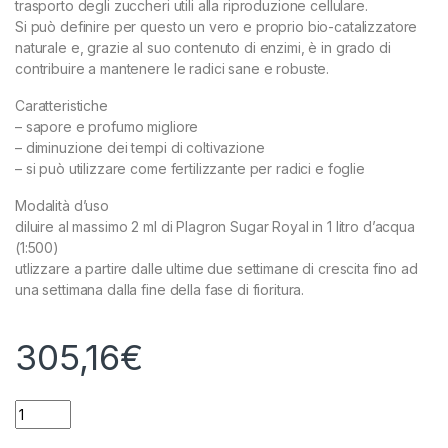
trasporto degli zuccheri utili alla riproduzione cellulare.
Si può definire per questo un vero e proprio bio-catalizzatore
naturale e, grazie al suo contenuto di enzimi, è in grado di
contribuire a mantenere le radici sane e robuste.
Caratteristiche
– sapore e profumo migliore
– diminuzione dei tempi di coltivazione
– si può utilizzare come fertilizzante per radici e foglie
Modalità d’uso
diluire al massimo 2 ml di Plagron Sugar Royal in 1 litro d’acqua
(1:500)
utlizzare a partire dalle ultime due settimane di crescita fino ad
una settimana dalla fine della fase di fioritura.
305,16
€
PLAGRON - SUGAR ROYAL - 5L quantity