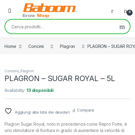
Skip to navigation
Skip to content
0
Cerca:
Home
Concimi
Plagron
PLAGRON – SUGAR ROYA
Concimi
,
Plagron
PLAGRON – SUGAR ROYAL – 5L
Availability:
13 disponibili
Compara
Aggiungi alla lista dei desideri
Plagron Sugar Royal, noto in precedenza come Repro Forte, è
uno stimolatore di fioritura in grado di aumentare la velocità di