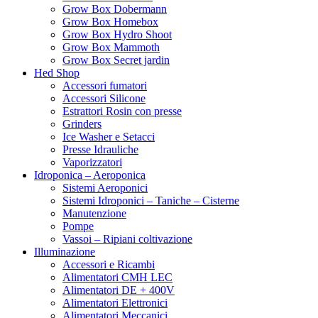
Grow Box Dobermann
Grow Box Homebox
Grow Box Hydro Shoot
Grow Box Mammoth
Grow Box Secret jardin
Hed Shop
Accessori fumatori
Accessori Silicone
Estrattori Rosin con presse
Grinders
Ice Washer e Setacci
Presse Idrauliche
Vaporizzatori
Idroponica – Aeroponica
Sistemi Aeroponici
Sistemi Idroponici – Taniche – Cisterne
Manutenzione
Pompe
Vassoi – Ripiani coltivazione
Illuminazione
Accessori e Ricambi
Alimentatori CMH LEC
Alimentatori DE + 400V
Alimentatori Elettronici
Alimentatori Meccanici