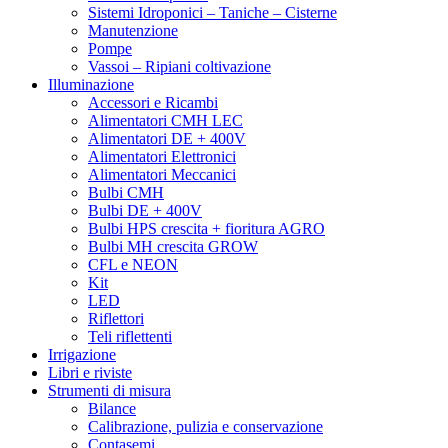
Sistemi Idroponici – Taniche – Cisterne
Manutenzione
Pompe
Vassoi – Ripiani coltivazione
Illuminazione
Accessori e Ricambi
Alimentatori CMH LEC
Alimentatori DE + 400V
Alimentatori Elettronici
Alimentatori Meccanici
Bulbi CMH
Bulbi DE + 400V
Bulbi HPS crescita + fioritura AGRO
Bulbi MH crescita GROW
CFL e NEON
Kit
LED
Riflettori
Teli riflettenti
Irrigazione
Libri e riviste
Strumenti di misura
Bilance
Calibrazione, pulizia e conservazione
Contasemi