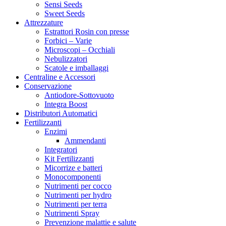
Sensi Seeds
Sweet Seeds
Attrezzature
Estrattori Rosin con presse
Forbici – Varie
Microscopi – Occhiali
Nebulizzatori
Scatole e imballaggi
Centraline e Accessori
Conservazione
Antiodore-Sottovuoto
Integra Boost
Distributori Automatici
Fertilizzanti
Enzimi
Ammendanti
Integratori
Kit Fertilizzanti
Micorrize e batteri
Monocomponenti
Nutrimenti per cocco
Nutrimenti per hydro
Nutrimenti per terra
Nutrimenti Spray
Prevenzione malattie e salute