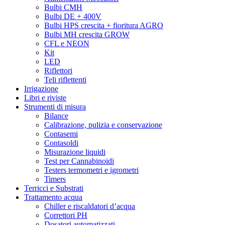
Bulbi CMH
Bulbi DE + 400V
Bulbi HPS crescita + fioritura AGRO
Bulbi MH crescita GROW
CFL e NEON
Kit
LED
Riflettori
Teli riflettenti
Irrigazione
Libri e riviste
Strumenti di misura
Bilance
Calibrazione, pulizia e conservazione
Contasemi
Contasoldi
Misurazione liquidi
Test per Cannabinoidi
Testers termometri e igrometri
Timers
Terricci e Substrati
Trattamento acqua
Chiller e riscaldatori d’acqua
Correttori PH
Dosatori automatizzati