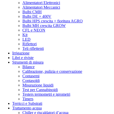
Green Mood
Alimentatori Elettronici
Green Planet
Alimentatori Meccanici
Grenco Science
Bulbi CMH
Grodan
Bulbi DE + 400V
Grotek
Bulbi HPS crescita + fioritura AGRO
Growth technology
Bulbi MH crescita GROW
GSE
CFL e NEON
Gualala Robotics
Kit
Guru Plant Genetik
LED
Hanna Instruments
Riflettori
Harmony
Teli riflettenti
Harvest Right
Irrigazione
Hesi
Libri e riviste
HGA
Strumenti di misura
HGP
Bilance
Homebox
Calibrazione, pulizia e conservazione
Honey Bee
Contasemi
Hortigear
Contasoldi
HSB – Hand Selected Bulk
Misurazione liquidi
HTS
Test per Cannabinoidi
HUMBOLDT SEED ORGANIZATION
Testers termometri e igrometri
Humboldt seeds
Timers
Hy-Gen
Terricci e Substrati
HY-Pro
Trattamento acqua
Hydro Shoot
Chiller e riscaldatori d’acqua