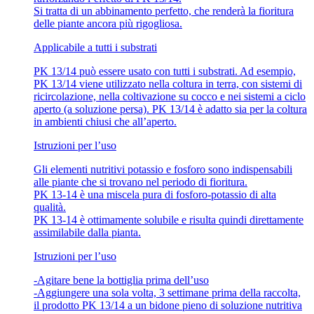
Si tratta di un abbinamento perfetto, che renderà la fioritura
delle piante ancora più rigogliosa.
Applicabile a tutti i substrati
PK 13/14 può essere usato con tutti i substrati. Ad esempio,
PK 13/14 viene utilizzato nella coltura in terra, con sistemi di
ricircolazione, nella coltivazione su cocco e nei sistemi a ciclo
aperto (a soluzione persa). PK 13/14 è adatto sia per la coltura
in ambienti chiusi che all’aperto.
Istruzioni per l’uso
Gli elementi nutritivi potassio e fosforo sono indispensabili
alle piante che si trovano nel periodo di fioritura.
PK 13-14 è una miscela pura di fosforo-potassio di alta
qualità.
PK 13-14 è ottimamente solubile e risulta quindi direttamente
assimilabile dalla pianta.
Istruzioni per l’uso
-Agitare bene la bottiglia prima dell’uso
-Aggiungere una sola volta, 3 settimane prima della raccolta,
il prodotto PK 13/14 a un bidone pieno di soluzione nutritiva