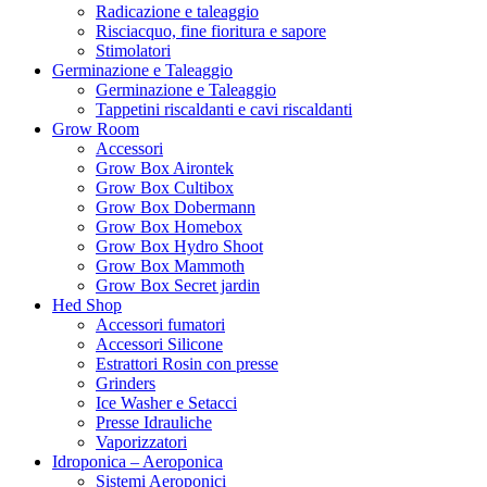
Radicazione e taleaggio
Risciacquo, fine fioritura e sapore
Stimolatori
Germinazione e Taleaggio
Germinazione e Taleaggio
Tappetini riscaldanti e cavi riscaldanti
Grow Room
Accessori
Grow Box Airontek
Grow Box Cultibox
Grow Box Dobermann
Grow Box Homebox
Grow Box Hydro Shoot
Grow Box Mammoth
Grow Box Secret jardin
Hed Shop
Accessori fumatori
Accessori Silicone
Estrattori Rosin con presse
Grinders
Ice Washer e Setacci
Presse Idrauliche
Vaporizzatori
Idroponica – Aeroponica
Sistemi Aeroponici