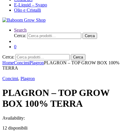
Phytolite
E-Liquid – Svapo
Plagron
Olio e Cristalli
Plant Success
PLUGIN PRO
Powder Feeding
Search
Prima Klima
Prosystem Aqua
Cerca:
Cerca
Protect Garden
Pyramid Seeds
0
Qnubu
Quantamon Seeds
Cerca:
Cerca
R-P-L
Home
Concimi
Plagron
PLAGRON – TOP GROW BOX 100%
Rail Light
TERRA
Reality book
Reinhart
Concimi
,
Plagron
REMO Nutrients
Resinator
PLAGRON – TOP GROW
Revelry
Ripper Seeds
BOX 100% TERRA
Root Pouch
Rosver
Royal Queen Seeds
Availability:
Sacla
Secret jardin
12 disponibili
Secret Smoke