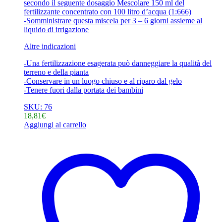
secondo il seguente dosaggio Mescolare 150 ml del
fertilizzante concentrato con 100 litro d’acqua (1:666)
-Somministrare questa miscela per 3 – 6 giorni assieme al
liquido di irrigazione
Altre indicazioni
-Una fertilizzazione esagerata può danneggiare la qualità del
terreno e della pianta
-Conservare in un luogo chiuso e al riparo dal gelo
-Tenere fuori dalla portata dei bambini
SKU: 76
18,81
€
Aggiungi al carrello