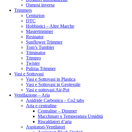
Osmosi inversa
Trimmers
Centurion
DTC
Hobbistici – Altre Marche
Mastertrimmer
Resinator
Sunflower Trimmer
Tom’s Tumbler
Triminator
Trimpro
Twister
Pulizia Trimmer
Vasi e Sottovasi
Vasi e Sottovasi in Plastica
Vasi e Sottovasi in Geotessile
Vasi e sottovasi Air-Pot
Ventilazione – Aria
Anidride Carbonica – Co2 tabs
Aria e centraline
Centraline – Dimmer
Macchinari x Temperatura Umidità
Riscaldatori d’aria
Aspiratori-Ventilatori