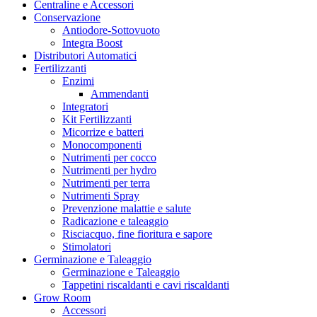
CenturionPro CproSolution
Centraline e Accessori
Chinaski Edizioni
Conservazione
Clipper
Antiodore-Sottovuoto
Co2Bucket
Integra Boost
Cornwall
Distributori Automatici
Crop Max
Fertilizzanti
Cultibox
Enzimi
Cultilite
Ammendanti
Danish Tray
Integratori
Data Technologies, Ltd
Kit Fertilizzanti
DaVinci
Micorrize e batteri
Delicious seeds
Monocomponenti
DELTA9 ANALYTICS
Nutrimenti per cocco
Desch
Nutrimenti per hydro
Devil’s Harvest
Nutrimenti per terra
Dexso
Nutrimenti Spray
Digger One Hitter
Prevenzione malattie e salute
Dinafem
Radicazione e taleaggio
DLI
Risciacquo, fine fioritura e sapore
DNA Genetics – Reserva Privada
Stimolatori
DNA Gentics
Germinazione e Taleaggio
Dobermann Tents
Germinazione e Taleaggio
Doypack
Tappetini riscaldanti e cavi riscaldanti
DSP Genetics
Grow Room
DTC
Accessori