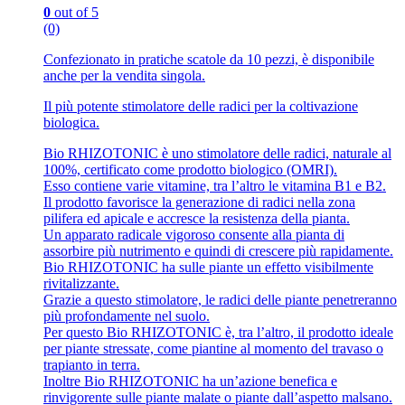
0
out of 5
(0)
Confezionato in pratiche scatole da 10 pezzi, è disponibile
anche per la vendita singola.
Il più potente stimolatore delle radici per la coltivazione
biologica.
Bio RHIZOTONIC è uno stimolatore delle radici, naturale al
100%, certificato come prodotto biologico (OMRI).
Esso contiene varie vitamine, tra l’altro le vitamina B1 e B2.
Il prodotto favorisce la generazione di radici nella zona
pilifera ed apicale e accresce la resistenza della pianta.
Un apparato radicale vigoroso consente alla pianta di
assorbire più nutrimento e quindi di crescere più rapidamente.
Bio RHIZOTONIC ha sulle piante un effetto visibilmente
rivitalizzante.
Grazie a questo stimolatore, le radici delle piante penetreranno
più profondamente nel suolo.
Per questo Bio RHIZOTONIC è, tra l’altro, il prodotto ideale
per piante stressate, come piantine al momento del travaso o
trapianto in terra.
Inoltre Bio RHIZOTONIC ha un’azione benefica e
rinvigorente sulle piante malate o piante dall’aspetto malsano.