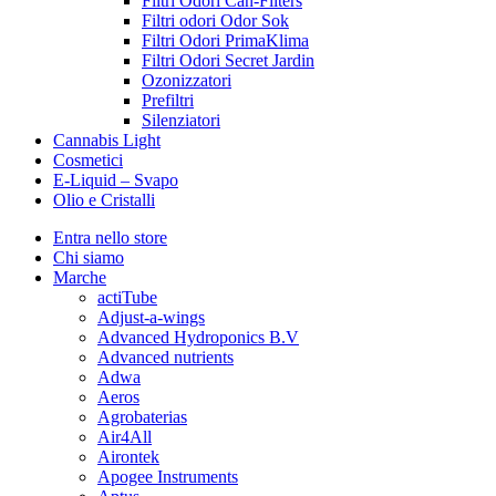
Filtri Odori Can-Filters
Filtri odori Odor Sok
Filtri Odori PrimaKlima
Filtri Odori Secret Jardin
Ozonizzatori
Prefiltri
Silenziatori
Cannabis Light
Cosmetici
E-Liquid – Svapo
Olio e Cristalli
Entra nello store
Chi siamo
Marche
actiTube
Adjust-a-wings
Advanced Hydroponics B.V
Advanced nutrients
Adwa
Aeros
Agrobaterias
Air4All
Airontek
Apogee Instruments