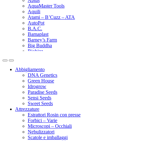
Aptus
AquaMaster Tools
Aquili
Atami – B’Cuzz – ATA
AutoPot
B.A.C.
Bamaplast
Barney’s Farm
Big Buddha
Biobizz
Bionova
Biotabs
Black Magic
Abbigliamento
Black Orchid
DNA Genetics
BlumaX
Green House
BSF – Bigger Stronger Faster
Idrogrow
Bubblebags
Paradise Seeds
Buddha Seeds
Sensi Seeds
Buic
Sweet Seeds
Bulk
Attrezzature
Cali Terpenes
Estrattori Rosin con presse
Can-filters
Forbici – Varie
Canna
Microscopi – Occhiali
Canna terra
Nebulizzatori
CBD Crew
Scatole e imballaggi