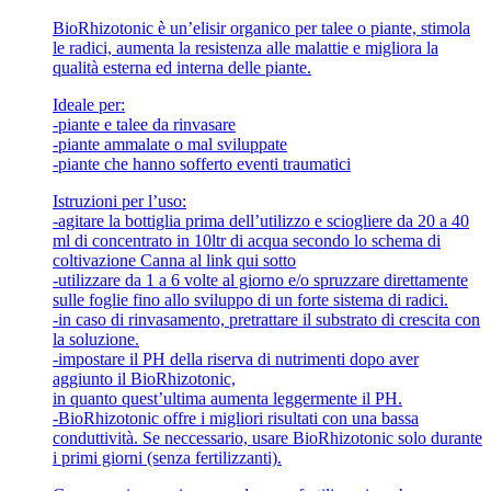
BioRhizotonic è un’elisir organico per talee o piante, stimola
le radici, aumenta la resistenza alle malattie e migliora la
qualità esterna ed interna delle piante.
Ideale per:
-piante e talee da rinvasare
-piante ammalate o mal sviluppate
-piante che hanno sofferto eventi traumatici
Istruzioni per l’uso:
-agitare la bottiglia prima dell’utilizzo e sciogliere da 20 a 40
ml di concentrato in 10ltr di acqua secondo lo schema di
coltivazione Canna al link qui sotto
-utilizzare da 1 a 6 volte al giorno e/o spruzzare direttamente
sulle foglie fino allo sviluppo di un forte sistema di radici.
-in caso di rinvasamento, pretrattare il substrato di crescita con
la soluzione.
-impostare il PH della riserva di nutrimenti dopo aver
aggiunto il BioRhizotonic,
in quanto quest’ultima aumenta leggermente il PH.
-BioRhizotonic offre i migliori risultati con una bassa
conduttività. Se neccessario, usare BioRhizotonic solo durante
i primi giorni (senza fertilizzanti).