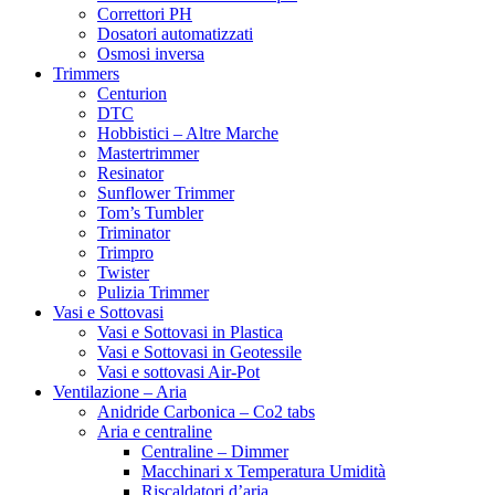
Idrogrow
Correttori PH
Idromed
Dosatori automatizzati
Indoorganica by Phytolite
Osmosi inversa
Integra Boost
Trimmers
jiffy
Centurion
kalong
DTC
Kanaplant
Hobbistici – Altre Marche
Kit
Mastertrimmer
L-P
Resinator
LaVida Seeds
Sunflower Trimmer
Legal Weed
Tom’s Tumbler
Lumatek
Triminator
Lumen King
Trimpro
Lurpe Natural Solutions
Twister
Mammoth
Pulizia Trimmer
Mastertrimmers
Vasi e Sottovasi
MCS – Midwest Cannabis Seeds
Vasi e Sottovasi in Plastica
Medical Marijuana Genetics
Vasi e Sottovasi in Geotessile
Medical Seeds
Vasi e sottovasi Air-Pot
Medison Bioline
Ventilazione – Aria
Mega-Pot
Anidride Carbonica – Co2 tabs
Meteor Systems
Aria e centraline
Metrop
Centraline – Dimmer
Microgenetica
Macchinari x Temperatura Umidità
Mills
Riscaldatori d’aria