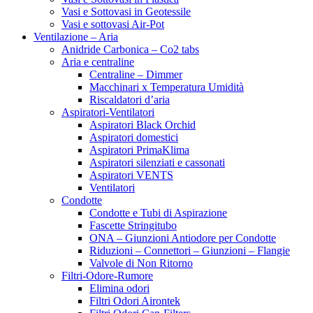
Vasi e Sottovasi in Geotessile
Vasi e sottovasi Air-Pot
Ventilazione – Aria
Anidride Carbonica – Co2 tabs
Aria e centraline
Centraline – Dimmer
Macchinari x Temperatura Umidità
Riscaldatori d’aria
Aspiratori-Ventilatori
Aspiratori Black Orchid
Aspiratori domestici
Aspiratori PrimaKlima
Aspiratori silenziati e cassonati
Aspiratori VENTS
Ventilatori
Condotte
Condotte e Tubi di Aspirazione
Fascette Stringitubo
ONA – Giunzioni Antiodore per Condotte
Riduzioni – Connettori – Giunzioni – Flangie
Valvole di Non Ritorno
Filtri-Odore-Rumore
Elimina odori
Filtri Odori Airontek