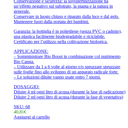
Conservazione e sicurezza: la sovrafertilizzazione ha
un’effetto negativo sul substrato, la pianta e la natura in
generale.
Conservare in luogo chiuso e riparato dalla luce e dal gelo.
Mantenere fuori dalla portata dei bambini.
Garanzia: la bottiglia è in polietilene (senza PVC o cadmio),
una plastica facilmente biodegradabile e riciclabile.
Certificato per l’utilizzo nella coltivazione biologica.
APPLICAZIONE:
– Somministrare Bio Boost in combinazione col nutrimento
Bio Canna.
– Utilizzare da 1 a 6 volte al giorno e/o spruzzare spruzzare
sulle foglie fino allo sviluppo di un apparato radicale forte.
– Le soluzioni diluite vanno usate entro 7 giorni.
DOSAGGIO:
Diluire 4 ml ogni litro di acqua.(durante la fase di radicazione)
Diluire 2 ml ogni litro di acqua.(durante la fase di vegetativa)
SKU: 68
40,81
€
Aggiungi al carrello