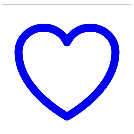
Seed Stockers
Seeds of Life
Sensi Seeds
Sensitiva
Serious Seeds
Sicce
Silent Seeds
Smartpot
Socepi
Solabiol
Solea
Stash
Storz & Bickel
Sun Seeds
Sunflower Trimmer
Sunon
Super Grower
Super Sativa Seed Club
Super Strains
Superplant
SuperSmoker
Sweet Seeds
Sylvania
TBM
Techgrow