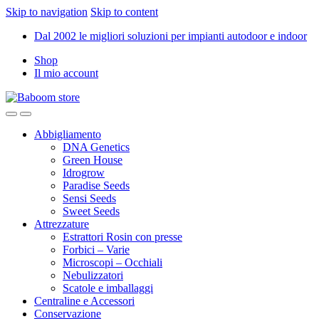
Skip to navigation
Skip to content
Dal 2002 le migliori soluzioni per impianti autodoor e indoor
Shop
Il mio account
Abbigliamento
DNA Genetics
Green House
Idrogrow
Paradise Seeds
Sensi Seeds
Sweet Seeds
Attrezzature
Estrattori Rosin con presse
Forbici – Varie
Microscopi – Occhiali
Nebulizzatori
Scatole e imballaggi
Centraline e Accessori
Conservazione