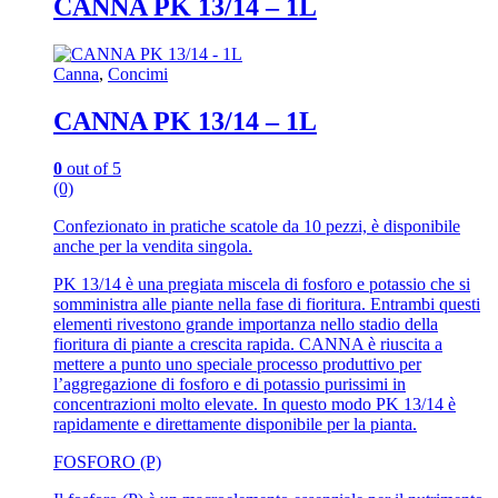
CANNA PK 13/14 – 1L
Canna
,
Concimi
CANNA PK 13/14 – 1L
0
out of 5
(0)
Confezionato in pratiche scatole da 10 pezzi, è disponibile
anche per la vendita singola.
PK 13/14 è una pregiata miscela di fosforo e potassio che si
somministra alle piante nella fase di fioritura. Entrambi questi
elementi rivestono grande importanza nello stadio della
fioritura di piante a crescita rapida. CANNA è riuscita a
mettere a punto uno speciale processo produttivo per
l’aggregazione di fosforo e di potassio purissimi in
concentrazioni molto elevate. In questo modo PK 13/14 è
rapidamente e direttamente disponibile per la pianta.
FOSFORO (P)