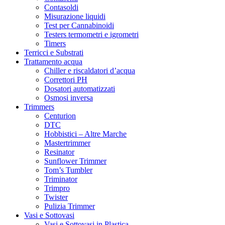
Contasoldi
Misurazione liquidi
Test per Cannabinoidi
Testers termometri e igrometri
Timers
Terricci e Substrati
Trattamento acqua
Chiller e riscaldatori d’acqua
Correttori PH
Dosatori automatizzati
Osmosi inversa
Trimmers
Centurion
DTC
Hobbistici – Altre Marche
Mastertrimmer
Resinator
Sunflower Trimmer
Tom’s Tumbler
Triminator
Trimpro
Twister
Pulizia Trimmer
Vasi e Sottovasi
Vasi e Sottovasi in Plastica