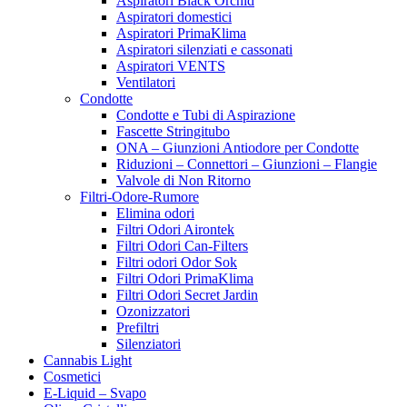
Aspiratori Black Orchid
Aspiratori domestici
Aspiratori PrimaKlima
Aspiratori silenziati e cassonati
Aspiratori VENTS
Ventilatori
Condotte
Condotte e Tubi di Aspirazione
Fascette Stringitubo
ONA – Giunzioni Antiodore per Condotte
Riduzioni – Connettori – Giunzioni – Flangie
Valvole di Non Ritorno
Filtri-Odore-Rumore
Elimina odori
Filtri Odori Airontek
Filtri Odori Can-Filters
Filtri odori Odor Sok
Filtri Odori PrimaKlima
Filtri Odori Secret Jardin
Ozonizzatori
Prefiltri
Silenziatori
Cannabis Light
Cosmetici
E-Liquid – Svapo