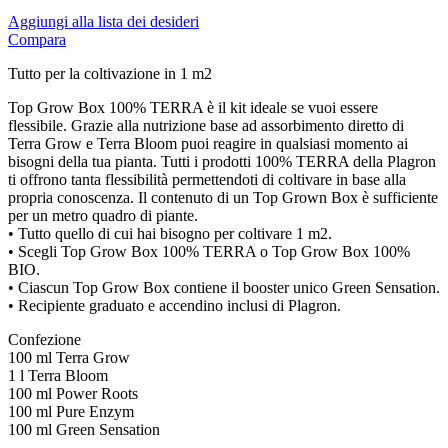
Teco
Aggiungi alla lista dei desideri
Teflon
Compara
Tempo Box
Terpethic
Tutto per la coltivazione in 1 m2
TexPot
TH Seeds
Top Grow Box 100% TERRA è il kit ideale se vuoi essere
THCbd
flessibile. Grazie alla nutrizione base ad assorbimento diretto di
The Cali Connection
Terra Grow e Terra Bloom puoi reagire in qualsiasi momento ai
TheMonkey
bisogni della tua pianta. Tutti i prodotti 100% TERRA della Plagron
Tom’s Tumbler
ti offrono tanta flessibilità permettendoti di coltivare in base alla
Top Crop
propria conoscenza. Il contenuto di un Top Grown Box è sufficiente
Trikoma Seeds
per un metro quadro di piante.
Trimbag
• Tutto quello di cui hai bisogno per coltivare 1 m2.
Triminator
• Scegli Top Grow Box 100% TERRA o Top Grow Box 100%
Trimpro
BIO.
TrolMaster
• Ciascun Top Grow Box contiene il booster unico Green Sensation.
Twister
• Recipiente graduato e accendino inclusi di Plagron.
Vaporite
Confezione
Vents
100 ml Terra Grow
Vision Seeds
1 l Terra Bloom
Vossloh-schwabe
100 ml Power Roots
White Label
100 ml Pure Enzym
Wilma
100 ml Green Sensation
World of Seeds