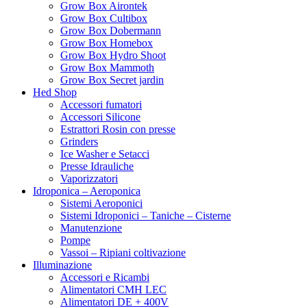
Dutch Passion
Grow Box Airontek
Dynavap
Grow Box Cultibox
EasyGrow
Grow Box Dobermann
Eazy Plug
Grow Box Homebox
ELp
Grow Box Hydro Shoot
ELT
Grow Box Mammoth
Emerald Harvest
Grow Box Secret jardin
Enecta
Hed Shop
Eva Seeds
Accessori fumatori
Exotic Seeds
Accessori Silicone
Fast buds
Estrattori Rosin con presse
Filter-it
Grinders
FloraFlex
Ice Washer e Setacci
Flortis
Presse Idrauliche
Flower Farm
Vaporizzatori
Four Peperoncino
Idroponica – Aeroponica
Fral lampade
Sistemi Aeroponici
Garland
Sistemi Idroponici – Taniche – Cisterne
Gavita
Manutenzione
Gecko Seeds
Pompe
Genehtik
Vassoi – Ripiani coltivazione
GHE/TA
Illuminazione
Grain d’eau
Accessori e Ricambi
Grass-o-matic
Alimentatori CMH LEC
Green House Seeds
Alimentatori DE + 400V