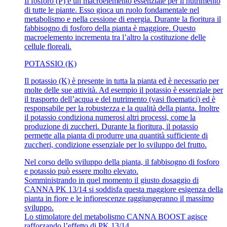
Il fosforo (P) è un macroelemento essenziale per il nutrimento
di tutte le piante. Esso gioca un ruolo fondamentale nel
metabolismo e nella cessione di energia. Durante la fioritura il
fabbisogno di fosforo della pianta è maggiore. Questo
macroelemento incrementa tra l’altro la costituzione delle
cellule floreali.
POTASSIO (K)
Il potassio (K) è presente in tutta la pianta ed è necessario per
molte delle sue attività. Ad esempio il potassio è essenziale per
il trasporto dell’acqua e del nutrimento (vasi floematici) ed è
responsabile per la robustezza e la qualità della pianta. Inoltre
il potassio condiziona numerosi altri processi, come la
produzione di zuccheri. Durante la fioritura, il potassio
permette alla pianta di produrre una quantità sufficiente di
zuccheri, condizione essenziale per lo sviluppo del frutto.
Nel corso dello sviluppo della pianta, il fabbisogno di fosforo
e potassio può essere molto elevato.
Somministrando in quel momento il giusto dosaggio di
CANNA PK 13/14 si soddisfa questa maggiore esigenza della
pianta in fiore e le infiorescenze raggiungeranno il massimo
sviluppo.
Lo stimolatore del metabolismo CANNA BOOST agisce
rafforzando l’effetto di PK 13/14.