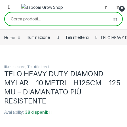
Skip to navigation
Skip to content
0
Cerca:
Home
Illuminazione
Teli riflettenti
TELO HEAVY D
Illuminazione
,
Teli riflettenti
TELO HEAVY DUTY DIAMOND
MYLAR – 10 METRI – H125CM – 125
MU – DIAMANTATO PIÙ
RESISTENTE
Availability:
38 disponibili