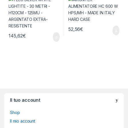
RESISTENTE
52,56
€
145,62
€
Brands Carousel
Il tuo account
Shop
Il mio account