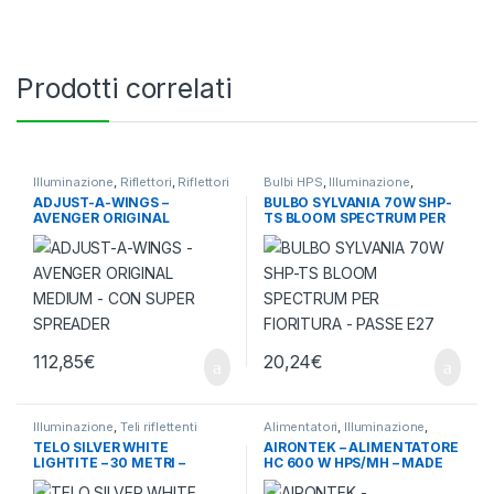
Prodotti correlati
Illuminazione
,
Riflettori
,
Riflettori
Bulbi HPS
,
Illuminazione
,
e Light Rail
Lampade Orticultura
ADJUST-A-WINGS –
BULBO SYLVANIA 70W SHP-
AVENGER ORIGINAL
TS BLOOM SPECTRUM PER
MEDIUM – CON SUPER
FIORITURA – PASSE E27
SPREADER
112,85
€
20,24
€
Illuminazione
,
Teli riflettenti
Alimentatori
,
Illuminazione
,
Meccanici
TELO SILVER WHITE
AIRONTEK – ALIMENTATORE
LIGHTITE – 30 METRI –
HC 600 W HPS/MH – MADE
H120CM – 125MU –
IN ITALY HARD CASE
ARGENTATO EXTRA-