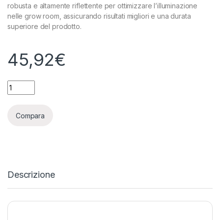
robusta e altamente riflettente per ottimizzare l’illuminazione
nelle grow room, assicurando risultati migliori e una durata
superiore del prodotto.
45,92
€
TELO HEAVY DUTY DIAMOND MYLAR - 10 METRI - H125CM - 1
Compara
Descrizione