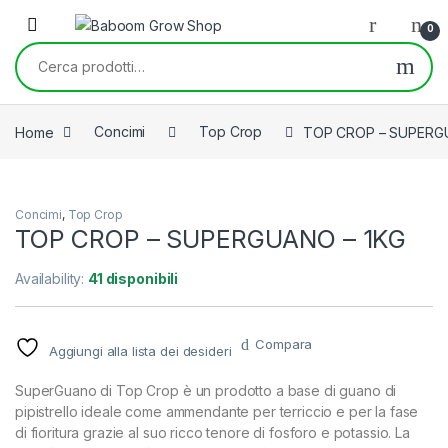
Skip to navigation
Skip to content
0
Cerca:
Home
Concimi
Top Crop
TOP CROP – SUPERG
Concimi
,
Top Crop
TOP CROP – SUPERGUANO – 1KG
Availability:
41 disponibili
Compara
Aggiungi alla lista dei desideri
SuperGuano di Top Crop è un prodotto a base di guano di
pipistrello ideale come ammendante per terriccio e per la fase
di fioritura grazie al suo ricco tenore di fosforo e potassio. La