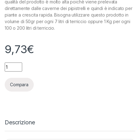
qualità del prodotto è molto alta poichè viene prelevata
direttamente dalle caverne dei pipistrelli e quindi è indicato per
piante a crescita rapida. Bisogna utilizzare questo prodotto in
volume di 50gr per ogni 7 litri di terriccio oppure 1 Kg per ogni
100 o 200 litri di terriccio.
9,73
€
TOP CROP - SUPERGUANO - 1KG quantity
Compara
Descrizione