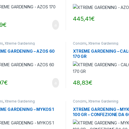
445,41
€
19
€
mi
,
Xtreme Gardening
Concimi
,
Xtreme Gardening
ME GARDENING – AZOS 60
XTREME GARDENING – CA
170 GR
97
€
48,83
€
mi
,
Xtreme Gardening
Concimi
,
Xtreme Gardening
ME GARDENING – MYKOS 1
XTREME GARDENING – MY
100 GR – CONFEZIONE DA 6
BUSTINE CON BORSA E DI
BOX