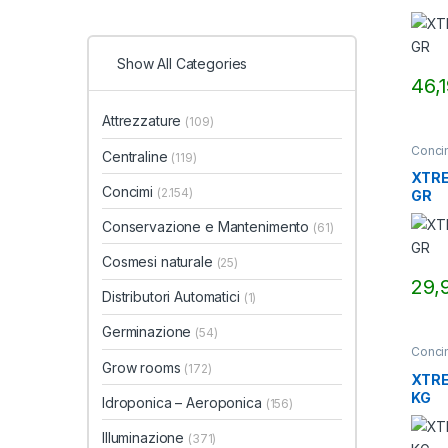
Show All Categories
46,
Attrezzature
(109)
Conci
Centraline
(119)
XTRE
Concimi
(2.154)
GR
Conservazione e Mantenimento
(61)
Cosmesi naturale
(25)
29,
Distributori Automatici
(1)
Germinazione
(54)
Conci
Grow rooms
(172)
XTRE
KG
Idroponica – Aeroponica
(156)
Illuminazione
(371)