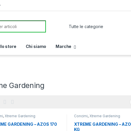
r
or:
llo store
Chi siamo
Marche
me Gardening
mi
,
Xtreme Gardening
Concimi
,
Xtreme Gardening
ME GARDENING – AZOS 170
XTREME GARDENING – AZO
KG