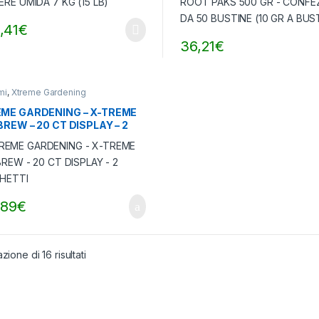
,41
€
36,21
€
mi
,
Xtreme Gardening
ME GARDENING – X-TREME
BREW – 20 CT DISPLAY – 2
CHETTI
,89
€
zione di 16 risultati