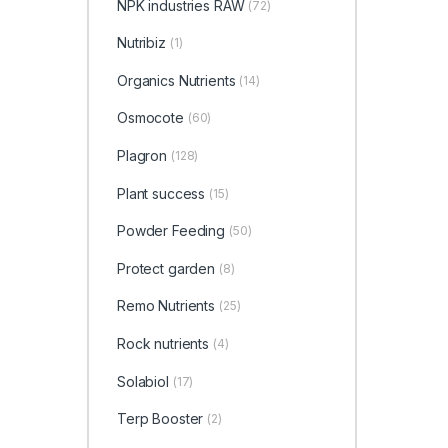
NPK industries RAW
(72)
Nutribiz
(1)
Organics Nutrients
(14)
Osmocote
(60)
Plagron
(128)
Plant success
(15)
Powder Feeding
(50)
Protect garden
(8)
Remo Nutrients
(25)
Rock nutrients
(4)
Solabiol
(17)
Terp Booster
(2)