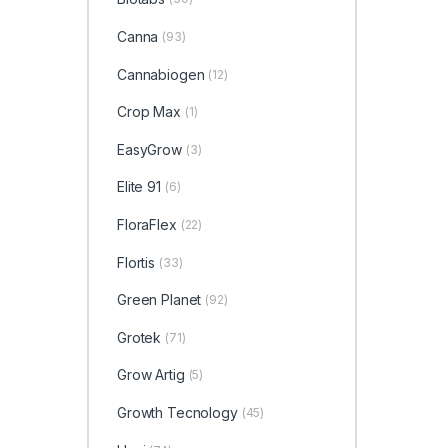
Canna
(93)
Cannabiogen
(12)
Crop Max
(1)
EasyGrow
(3)
Elite 91
(6)
FloraFlex
(22)
Flortis
(33)
Green Planet
(92)
Grotek
(71)
Grow Artig
(5)
Growth Tecnology
(45)