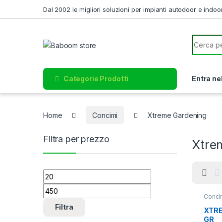
Skip to navigation
Skip to content
Dal 2002 le migliori soluzioni per impianti autodoor e indoo
Search f
Categorie Prodotti
Entra ne
Home
Concimi
Xtreme Gardening
Filtra per prezzo
Xtre
Prezzo Min
Prezzo Max
Conci
Filtra
XTRE
GR