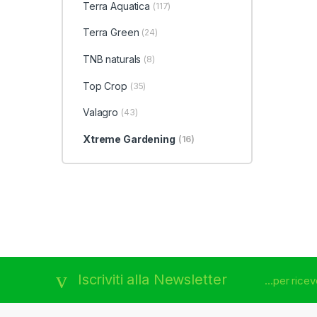
Terra Aquatica
(117)
Terra Green
(24)
TNB naturals
(8)
Top Crop
(35)
Valagro
(43)
Xtreme Gardening
(16)
Brands Carousel
Iscriviti alla Newsletter
...per rice