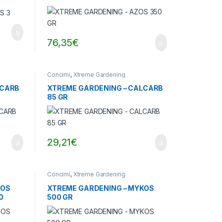
76,35
€
Concimi
,
Xtreme Gardening
LCARB
XTREME GARDENING – CALCARB
85 GR
29,21
€
Concimi
,
Xtreme Gardening
KOS
XTREME GARDENING – MYKOS
0
500 GR
SPLAY