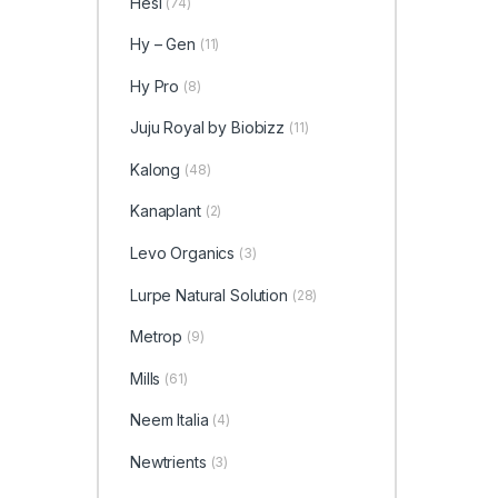
Hesi
(74)
Hy – Gen
(11)
Hy Pro
(8)
Juju Royal by Biobizz
(11)
Kalong
(48)
Kanaplant
(2)
Levo Organics
(3)
Lurpe Natural Solution
(28)
Metrop
(9)
Mills
(61)
Neem Italia
(4)
Newtrients
(3)