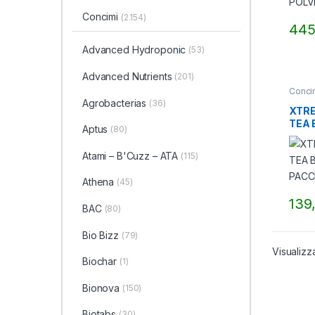
Concimi
(2.154)
445
Advanced Hydroponic
(53)
Advanced Nutrients
(201)
Conci
Agrobacterias
(36)
XTRE
TEA 
Aptus
(80)
PAC
Atami – B'Cuzz – ATA
(115)
Athena
(45)
139
BAC
(80)
Bio Bizz
(79)
Visualizza
Biochar
(1)
Bionova
(150)
Biotabs
(30)