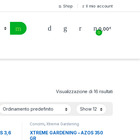
Shop
Il mio account
0,00
€
0
Visualizzazione di 16 risultati
Concimi
,
Xtreme Gardening
S 3,6
XTREME GARDENING – AZOS 350
GR