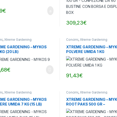
19
€
309,23
€
mi
,
Xtreme Gardening
Concimi
,
Xtreme Gardening
ME GARDENING – MYKOS
XTREME GARDENING – MY
KG (20 LB)
POLVERE UMIDA 1 KG
,68
€
91,43
€
mi
,
Xtreme Gardening
Concimi
,
Xtreme Gardening
ME GARDENING – MYKOS
XTREME GARDENING – MY
ERE UMIDA 7 KG (15 LB)
ROOT PAKS 500 GR –
CONFEZIONE DA 50 BUSTIN
GR A BUSTINA)