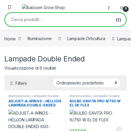
Skip to navigation
Skip to content
0
Cerca:
Home
Illuminazione
Lampade Orticultura
Lampad
Lampade Double Ended
Visualizzazione di 6 risultati
Filters
Illuminazione
,
Lampade Double
Illuminazione
,
Lampade Double
Ended
,
Lampade Orticultura
Ended
,
Lampade Orticultura
ADJUST-A-WINGS – HELLION
BULBO GAVITA PRO 6/750 W
LAMPADA DOUBLE-ENDED
EL DE FLEX
600-750W HPS UHF