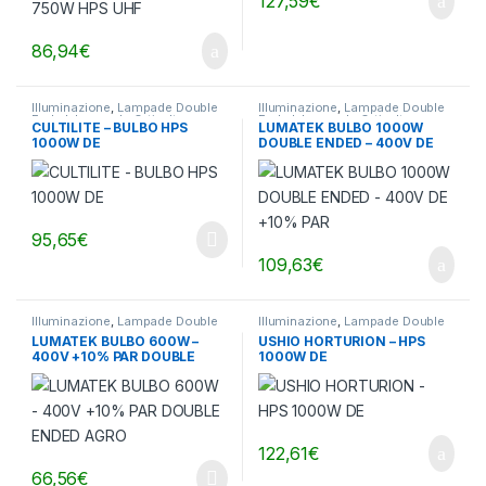
127,59
€
86,94
€
Illuminazione
,
Lampade Double
Illuminazione
,
Lampade Double
Ended
,
Lampade Orticultura
Ended
,
Lampade Orticultura
CULTILITE – BULBO HPS
LUMATEK BULBO 1000W
1000W DE
DOUBLE ENDED – 400V DE
+10% PAR
95,65
€
109,63
€
Illuminazione
,
Lampade Double
Illuminazione
,
Lampade Double
Ended
,
Lampade Orticultura
Ended
,
Lampade Orticultura
LUMATEK BULBO 600W –
USHIO HORTURION – HPS
400V +10% PAR DOUBLE
1000W DE
ENDED AGRO
122,61
€
66,56
€