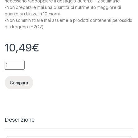
necessario raddoppiare il dosaggio durante 1-2 settimane
-Non preparare mai una quantità di nutrimento maggiore di
quanto si utilizza in 10 giorni
-Non somministrare mai assieme a prodotti contenenti perossido
di idrogeno (H2O2)
10,49
€
CANNA - CANNAZYM - 250ML quantity
Compara
Descrizione