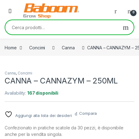
Skip to navigation
Skip to content
0
Cerca:
Home
Concimi
Canna
CANNA – CANNAZYM – 2
Canna
,
Concimi
CANNA – CANNAZYM – 250ML
Availability:
167 disponibili
Compara
Aggiungi alla lista dei desideri
Confezionato in pratiche scatole da 30 pezzi, è disponibile
anche per la vendita singola.