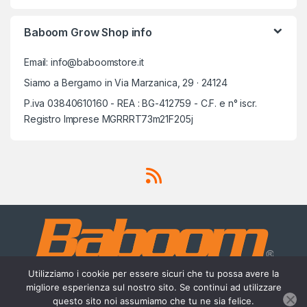
Baboom Grow Shop info
Email: info@baboomstore.it
Siamo a Bergamo in Via Marzanica, 29 · 24124
P.iva 03840610160 - REA : BG-412759 - C.F. e n° iscr.
Registro Imprese MGRRRT73m21F205j
Utilizziamo i cookie per essere sicuri che tu possa avere la
migliore esperienza sul nostro sito. Se continui ad utilizzare
questo sito noi assumiamo che tu ne sia felice.
Scrivici su Whatsapp