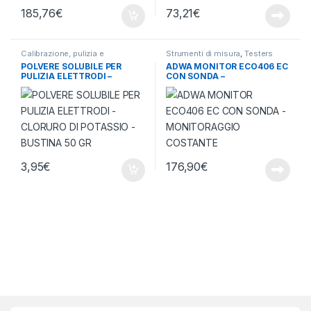
185,76
€
73,21
€
Calibrazione, pulizia e
Strumenti di misura
,
Testers
conservazione
,
Strumenti di
termometri e igrometri
POLVERE SOLUBILE PER
ADWA MONITOR ECO406 EC
misura
PULIZIA ELETTRODI –
CON SONDA –
CLORURO DI POTASSIO –
MONITORAGGIO COSTANTE
BUSTINA 50 GR
3,95
€
176,90
€
Brands Carousel