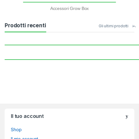
Accessori Grow Box
Prodotti recenti
Gli ultimi prodotti
Brands Carousel
Il tuo account
Shop
Il mio account